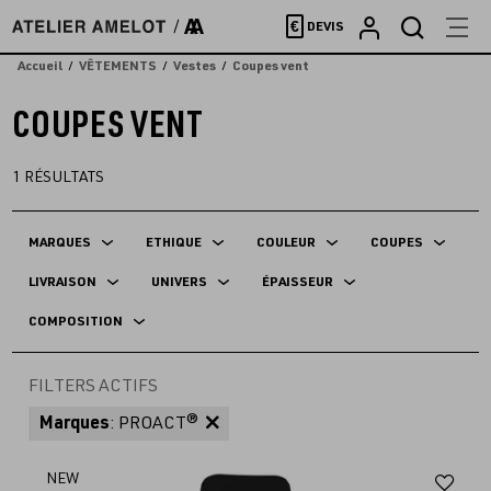
Accèder
€
DEVIS
directement
au
Accueil
VÊTEMENTS
Vestes
Coupes vent
contenu
COUPES VENT
1
RÉSULTATS
MARQUES
ETHIQUE
COULEUR
COUPES
LIVRAISON
UNIVERS
ÉPAISSEUR
COMPOSITION
FILTERS ACTIFS
Marques
: PROACT®
Aj
NEW