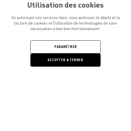
Utilisation des cookies
En autorisant ces services tiers, vous autorisez le dépôt et la
lecture de cookies et l'utilisation de technologies de suivi
nécessaires à leur bon fonctionnement.
ATELIER AMELOT ET VOUS
OUVRIR
LE
MENU
L'ATELIER
PARAMÉTRER
OUVRIR
LE
MENU
ACCEPTER & FERMER
LÉGAL
OUVRIR
LE
RESTONS EN CONTACT ! ABONNEZ-VOUS À NOTRE
MENU
NEWSLETTER
Ouvrir la barre de gestion des cooki
E-mail
E
En vous inscrivant, vous acceptez la politique de confidentialité et les
conditions d’utilisation de l’Atelier Amelot