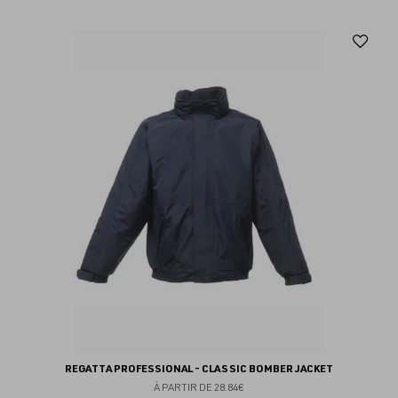
Aj
au
fav
REGATTA PROFESSIONAL - CLASSIC BOMBER JACKET
À PARTIR DE
28.84€