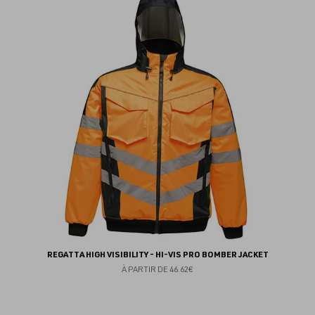
au
fav
REGATTA HIGH VISIBILITY - HI-VIS PRO BOMBER JACKET
À PARTIR DE
46.62€