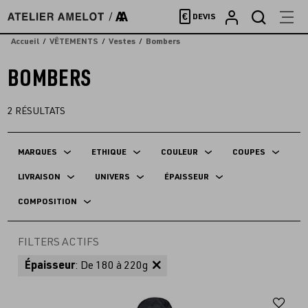
Accèder
€
DEVIS
directement
au
Accueil
VÊTEMENTS
Vestes
Bombers
contenu
BOMBERS
2
RÉSULTATS
MARQUES
ETHIQUE
COULEUR
COUPES
LIVRAISON
UNIVERS
ÉPAISSEUR
COMPOSITION
FILTERS ACTIFS
Épaisseur
: De 180 à 220g
Aj