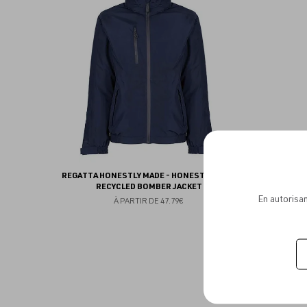
aux
favoris
REGATTA HONESTLY MADE - HONESTLY MADE
RECYCLED BOMBER JACKET
En autorisan
À PARTIR DE
47.79€