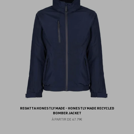
au
fav
REGATTA HONESTLY MADE - HONESTLY MADE RECYCLED
BOMBER JACKET
À PARTIR DE
47.79€