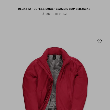
REGATTA PROFESSIONAL - CLASSIC BOMBER JACKET
À PARTIR DE
28.84€
Aj
au
fav