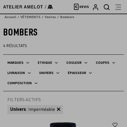
Accèder
€
DEVIS
directement
au
Accueil
VÊTEMENTS
Vestes
Bombers
contenu
BOMBERS
4
RÉSULTATS
MARQUES
ETHIQUE
COULEUR
COUPES
LIVRAISON
UNIVERS
ÉPAISSEUR
COMPOSITION
FILTERS ACTIFS
Univers
: Imperméable
Aj