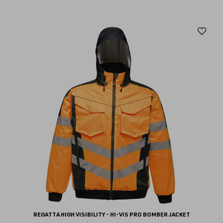
Aj
au
fav
REGATTA HIGH VISIBILITY - HI-VIS PRO BOMBER JACKET