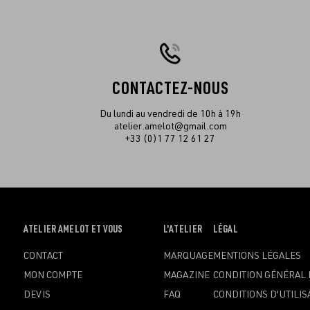
CONTACTEZ-NOUS
Du lundi au vendredi de 10h à 19h
atelier.amelot@gmail.com
+33 (0)1 77 12 61 27
OUVRIR
ATELIER AMELOT ET VOUS
OUVRIR
L'ATELIER
OUVRIR
LÉGAL
LE
LE
LE
CONTACT
MARQUAGE
MENTIONS LÉGALES
MENU
MENU
MENU
MON COMPTE
MAGAZINE
CONDITION GÉNÉRAL 
DEVIS
FAQ
CONDITIONS D'UTILIS