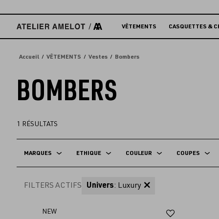
Accèder
directement
au
VÊTEMENTS
CASQUETTES & C
contenu
Accueil
VÊTEMENTS
Vestes
Bombers
BOMBERS
1
RÉSULTATS
MARQUES
ETHIQUE
COULEUR
COUPES
FILTERS ACTIFS
Univers
: Luxury
Ajouter
NEW