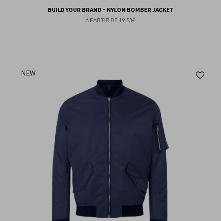
BUILD YOUR BRAND - NYLON BOMBER JACKET
À PARTIR DE
19.53€
Aj
NEW
au
fav