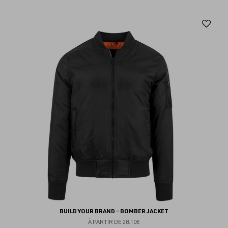
Aj
au
fav
BUILD YOUR BRAND - BOMBER JACKET
À PARTIR DE
28.10€