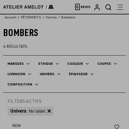
Accèder
€
DEVIS
directement
au
Accueil
VÊTEMENTS
Vestes
Bombers
contenu
BOMBERS
4
RÉSULTATS
MARQUES
ETHIQUE
COULEUR
COUPES
LIVRAISON
UNIVERS
ÉPAISSEUR
COMPOSITION
FILTERS ACTIFS
Univers
: No label
Aj
NEW