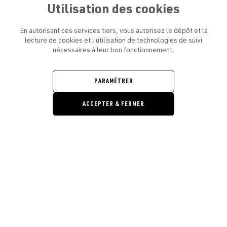
Utilisation des cookies
En autorisant ces services tiers, vous autorisez le dépôt et la
lecture de cookies et l'utilisation de technologies de suivi
nécessaires à leur bon fonctionnement.
ATELIER AMELOT ET VOUS
OUVRIR
LE
MENU
L'ATELIER
PARAMÉTRER
OUVRIR
LE
MENU
ACCEPTER & FERMER
LÉGAL
OUVRIR
LE
RESTONS EN CONTACT ! ABONNEZ-VOUS À NOTRE
MENU
NEWSLETTER
Ouvrir la barre de gestion des cooki
E-mail
E
En vous inscrivant, vous acceptez la politique de confidentialité et les
conditions d’utilisation de l’Atelier Amelot