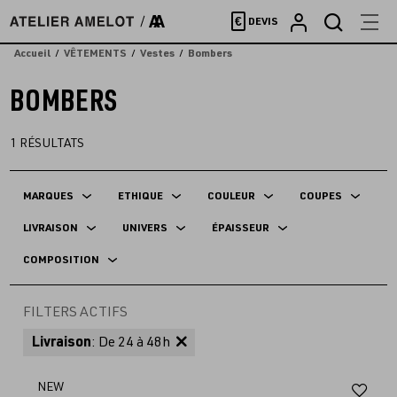
Accèder
€
DEVIS
directement
au
Accueil
VÊTEMENTS
Vestes
Bombers
contenu
BOMBERS
1
RÉSULTATS
MARQUES
ETHIQUE
COULEUR
COUPES
LIVRAISON
UNIVERS
ÉPAISSEUR
COMPOSITION
FILTERS ACTIFS
Livraison
: De 24 à 48h
Aj
NEW