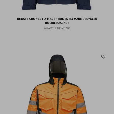
REGATTA HONESTLY MADE - HONESTLY MADE RECYCLED
BOMBER JACKET
À PARTIR DE
47.79€
Aj
au
fav