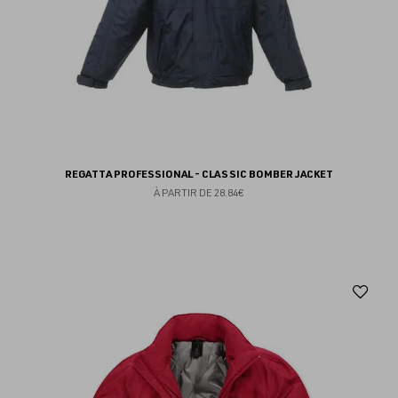
REGATTA PROFESSIONAL - CLASSIC BOMBER JACKET
À PARTIR DE
28.84€
Aj
au
fav