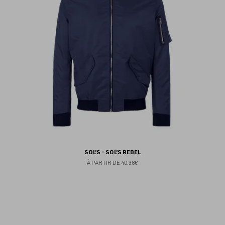
fav
SOL'S - SOL'S REBEL
À PARTIR DE
40.38€