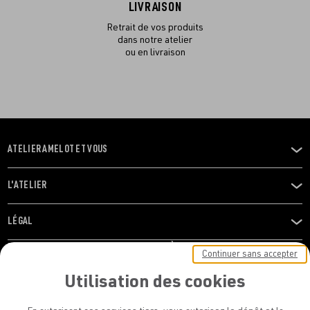
LIVRAISON
Retrait de vos produits
dans notre atelier
ou en livraison
ATELIER AMELOT ET VOUS
OUVRIR
LE
MENU
L'ATELIER
OUVRIR
LE
MENU
LÉGAL
OUVRIR
LE
RESTONS EN CONTACT ! ABONNEZ-VOUS À NOTRE
Continuer sans accepter
MENU
NEWSLETTER
Utilisation des cookies
E-mail