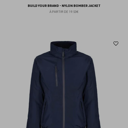
BUILD YOUR BRAND - NYLON BOMBER JACKET
À PARTIR DE
19.53€
Aj
au
fav