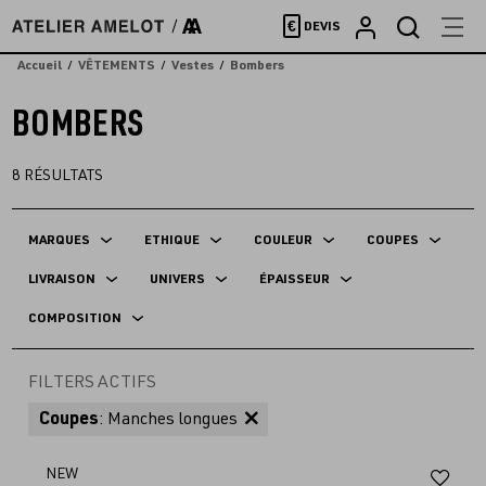
Accèder
€
DEVIS
directement
au
Accueil
VÊTEMENTS
Vestes
Bombers
contenu
BOMBERS
8
RÉSULTATS
MARQUES
ETHIQUE
COULEUR
COUPES
LIVRAISON
UNIVERS
ÉPAISSEUR
COMPOSITION
FILTERS ACTIFS
Coupes
: Manches longues
Aj
NEW