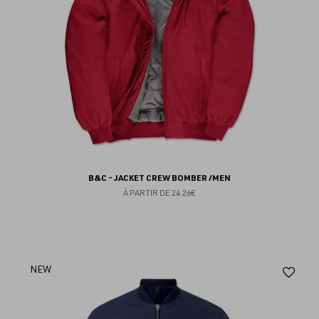
B&C - JACKET CREW BOMBER /MEN
À PARTIR DE
24.26€
Aj
NEW
au