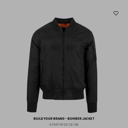
Aj
au
fav
BUILD YOUR BRAND - BOMBER JACKET
À PARTIR DE
28.10€