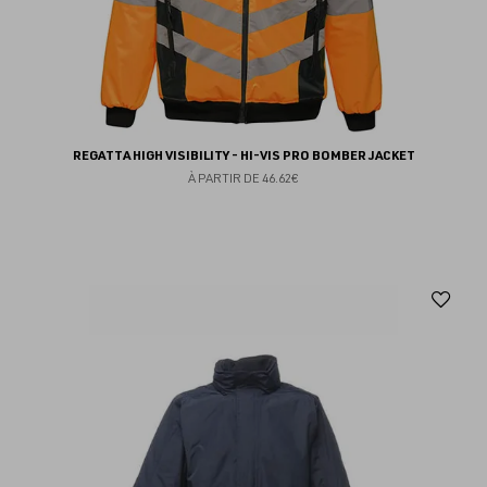
REGATTA HIGH VISIBILITY - HI-VIS PRO BOMBER JACKET
À PARTIR DE
46.62€
Aj
au
fav