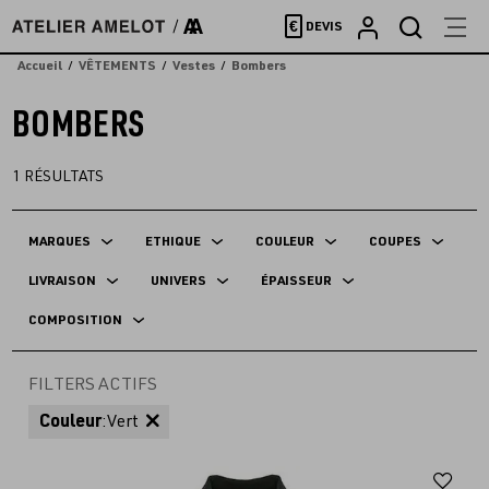
Accèder
€
DEVIS
directement
au
Accueil
VÊTEMENTS
Vestes
Bombers
contenu
BOMBERS
1
RÉSULTATS
MARQUES
ETHIQUE
COULEUR
COUPES
LIVRAISON
UNIVERS
ÉPAISSEUR
COMPOSITION
FILTERS ACTIFS
Couleur
:
Vert
Aj