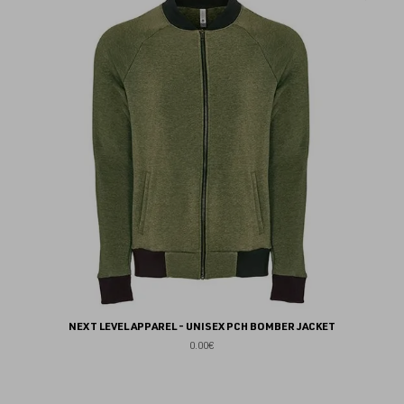
au
fav
NEXT LEVEL APPAREL - UNISEX PCH BOMBER JACKET
0.00€