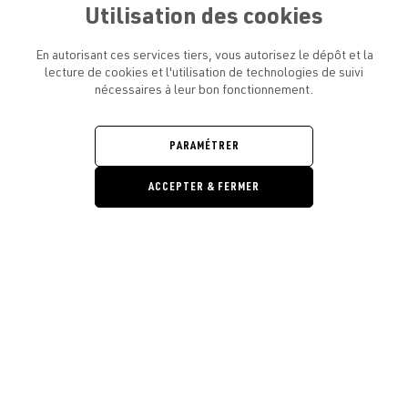
Utilisation des cookies
En autorisant ces services tiers, vous autorisez le dépôt et la
lecture de cookies et l'utilisation de technologies de suivi
nécessaires à leur bon fonctionnement.
ATELIER AMELOT ET VOUS
OUVRIR
LE
MENU
L'ATELIER
PARAMÉTRER
OUVRIR
LE
MENU
ACCEPTER & FERMER
LÉGAL
OUVRIR
LE
RESTONS EN CONTACT ! ABONNEZ-VOUS À NOTRE
MENU
NEWSLETTER
Ouvrir la barre de gestion des cooki
E-mail
E
En vous inscrivant, vous acceptez la politique de confidentialité et les
conditions d’utilisation de l’Atelier Amelot