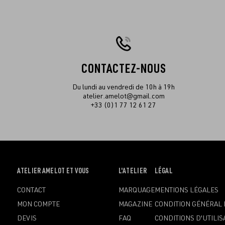
CONTACTEZ-NOUS
Du lundi au vendredi de 10h à 19h
atelier.amelot@gmail.com
+33 (0)1 77 12 61 27
OUVRIR
ATELIER AMELOT ET VOUS
OUVRIR
L'ATELIER
OUVRIR
LÉGAL
LE
LE
LE
CONTACT
MARQUAGE
MENTIONS LÉGALES
MENU
MENU
MENU
MON COMPTE
MAGAZINE
CONDITION GÉNÉRAL 
DEVIS
FAQ
CONDITIONS D'UTILIS