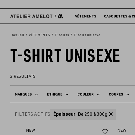
Accèder
directement
au
VÊTEMENTS
CASQUETTES & C
contenu
Accueil
VÊTEMENTS
T-shirts
T-shirt Unisexe
T-SHIRT UNISEXE
2
RÉSULTATS
MARQUES
ETHIQUE
COULEUR
COUPES
FILTERS ACTIFS
Épaisseur
: De 250 à 300g
Ajouter
NEW
NEW