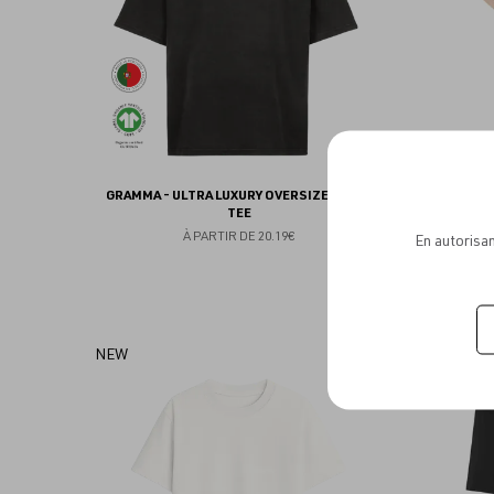
GRAMMA - ULTRA LUXURY OVERSIZED BOXY
BELLA&C
TEE
À PARTIR DE
20.19€
En autorisan
Ajouter
NEW
NEW
aux
favoris