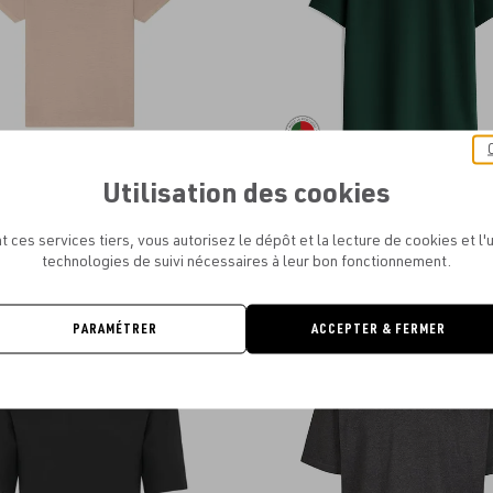
Utilisation des cookies
ANVAS - T-SHIRT DÉLAVÉ UNISEXE
OLTEX - PORTO TEE
LOURD
À PARTIR DE
20.43€
À PARTIR DE
10.65€
t ces services tiers, vous autorisez le dépôt et la lecture de cookies et l'u
technologies de suivi nécessaires à leur bon fonctionnement.
PARAMÉTRER
ACCEPTER & FERMER
Ajouter
aux
favoris