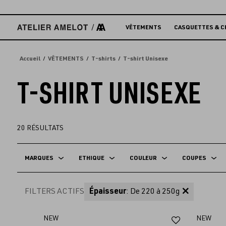
Accèder
directement
au
VÊTEMENTS
CASQUETTES & C
contenu
Accueil
VÊTEMENTS
T-shirts
T-shirt Unisexe
T-SHIRT UNISEXE
20
RÉSULTATS
MARQUES
ETHIQUE
COULEUR
COUPES
FILTERS ACTIFS
Épaisseur
: De 220 à 250g
Ajouter
NEW
NEW