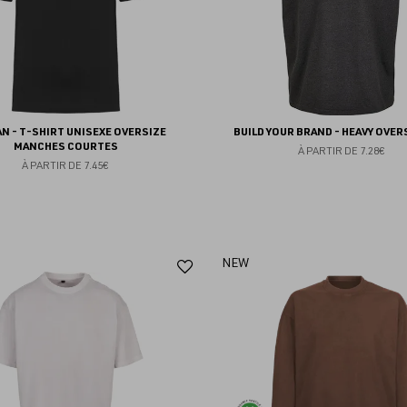
AN - T-SHIRT UNISEXE OVERSIZE
BUILD YOUR BRAND - HEAVY OVER
MANCHES COURTES
À PARTIR DE
7.28€
À PARTIR DE
7.45€
Ajouter
NEW
aux
favoris