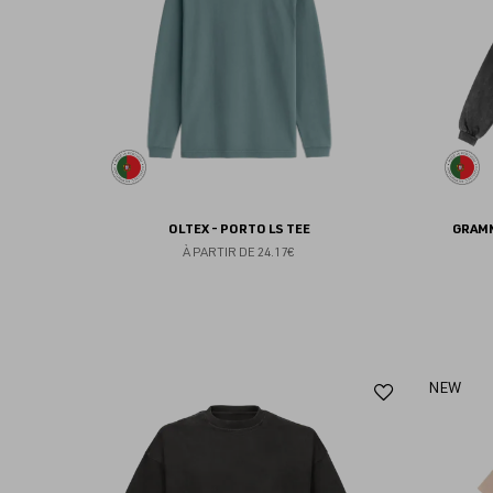
favoris
OLTEX - PORTO LS TEE
GRAMM
À PARTIR DE
24.17€
Ajouter
NEW
aux
favoris