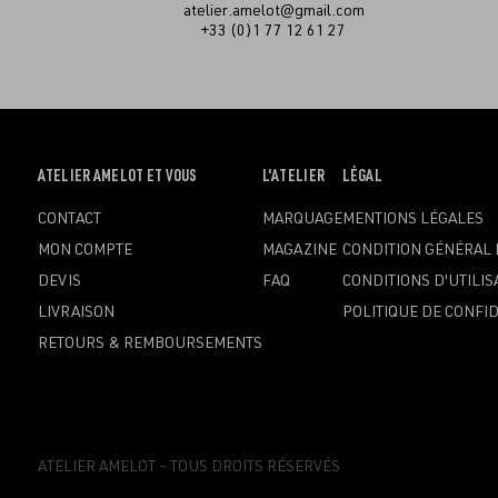
atelier.amelot@gmail.com
+33 (0)1 77 12 61 27
OUVRIR
ATELIER AMELOT ET VOUS
OUVRIR
L'ATELIER
OUVRIR
LÉGAL
LE
LE
LE
CONTACT
MARQUAGE
MENTIONS LÉGALES
MENU
MENU
MENU
MON COMPTE
MAGAZINE
CONDITION GÉNÉRAL 
DEVIS
FAQ
CONDITIONS D'UTILIS
LIVRAISON
POLITIQUE DE CONFID
RETOURS & REMBOURSEMENTS
ATELIER AMELOT - TOUS DROITS RÉSERVÉS