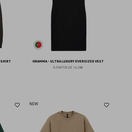
favoris
favoris
 SHIRT
GRAMMA - ULTRA LUXURY OVERSIZED VEST
À PARTIR DE
16.28€
Ajouter
Ajoute
NEW
aux
aux
favoris
favoris