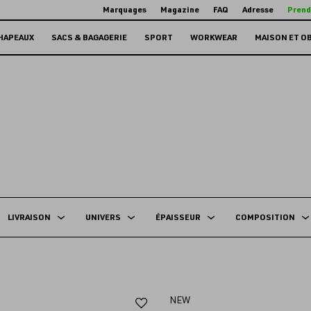
Marquages
Magazine
FAQ
Adresse
Prend
HAPEAUX
SACS & BAGAGERIE
SPORT
WORKWEAR
MAISON ET O
LIVRAISON
UNIVERS
ÉPAISSEUR
COMPOSITION
Ajouter
NEW