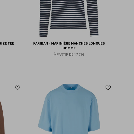
SIZE TEE
KARIBAN - MARINIÈRE MANCHES LONGUES
HOMME
À PARTIR DE
17.79€
Ajouter
Ajoute
aux
aux
favoris
favoris