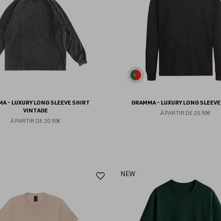
favoris
A - LUXURY LONG SLEEVE SHIRT
GRAMMA - LUXURY LONG SLEEVE
VINTAGE
À PARTIR DE
20.90€
À PARTIR DE
20.90€
Ajouter
NEW
aux
favoris