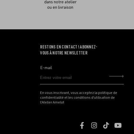
dans notre atelier
ou en livraison
RESTONS EN CONTACT ! ABONNEZ-
VOUS À NOTRE NEWSLETTER
E-mail
Envo
En vous inscrivant, vous acceptez la politique de
confidentialité et les conditions d’utilisation de
l’Atelier Amelot
Retrouvez
Retrouvez
Retrouve
Retr