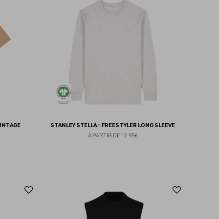
aux
aux
favoris
favoris
VINTAGE
STANLEY STELLA - FREESTYLER LONG SLEEVE
À PARTIR DE
12.95€
Ajouter
Ajoute
aux
aux