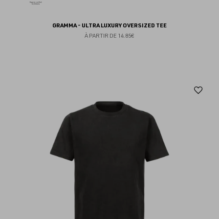
GRAMMA - ULTRA LUXURY OVERSIZED TEE
À PARTIR DE
14.85€
Aj
au
fav