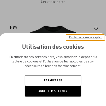
À PARTIR DE
17.80€
Aj
NEW
au
Continuer sans accepter
fav
Utilisation des cookies
En autorisant ces services tiers, vous autorisez le dépôt et la
lecture de cookies et l'utilisation de technologies de suivi
nécessaires à leur bon fonctionnement.
PARAMÉTRER
ACCEPTER & FERMER
DEMANDE
DE DEVIS