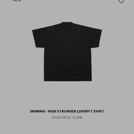
Aj
au
fav
GRAMMA - HIGH STRONGER LUXURY T SHIRT
À PARTIR DE
16.90€