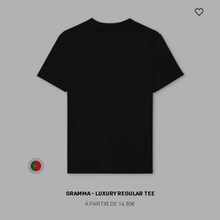
Aj
au
fav
GRAMMA - LUXURY REGULAR TEE
À PARTIR DE
14.85€