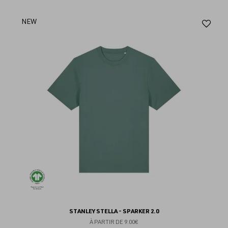
Aj
NEW
au
fav
STANLEY STELLA - SPARKER 2.0
À PARTIR DE
9.00€