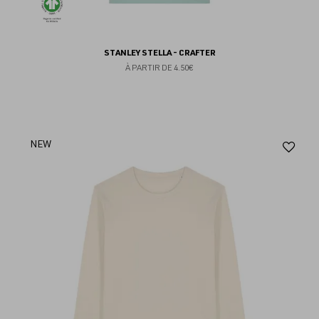
STANLEY STELLA - CRAFTER
À PARTIR DE
4.50€
Aj
NEW
au
fav