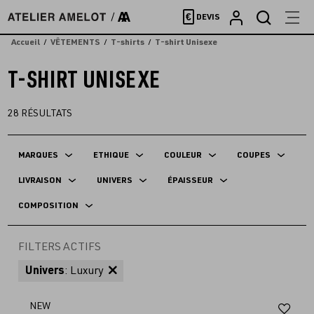
Accèder
€
DEVIS
directement
au
Accueil
VÊTEMENTS
T-shirts
T-shirt Unisexe
contenu
T-SHIRT UNISEXE
28
RÉSULTATS
MARQUES
ETHIQUE
COULEUR
COUPES
LIVRAISON
UNIVERS
ÉPAISSEUR
COMPOSITION
FILTERS ACTIFS
Univers
: Luxury
Aj
NEW