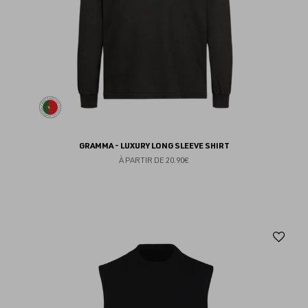
GRAMMA - LUXURY LONG SLEEVE SHIRT
À PARTIR DE
20.90€
Aj
au
fav