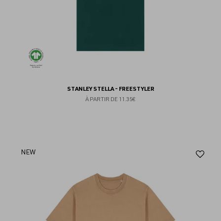
STANLEY STELLA - FREESTYLER
À PARTIR DE
11.35€
Aj
NEW
au
fav