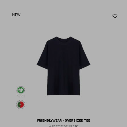
Aj
NEW
au
fav
FRIENDLYWEAR - OVERSIZED TEE
À PARTIR DE
15.47€