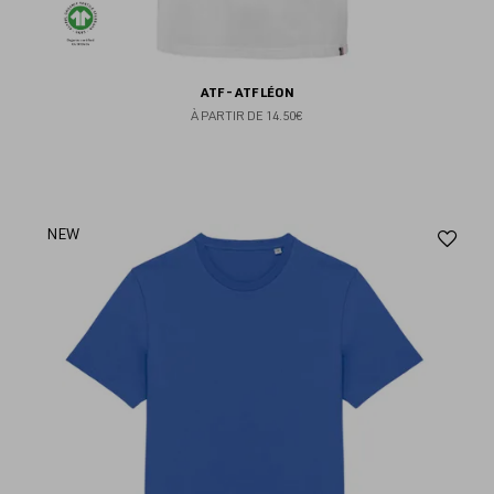
ATF - ATF LÉON
À PARTIR DE
14.50€
Aj
NEW
au
fav