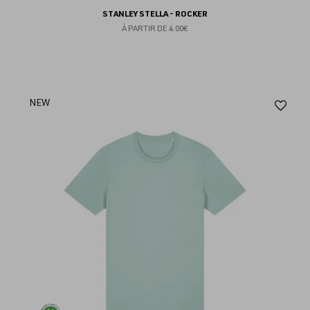
STANLEY STELLA - ROCKER
À PARTIR DE
4.00€
Aj
NEW
au
fav