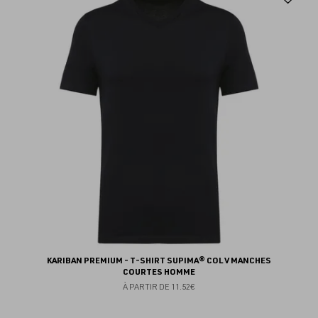
au
fav
KARIBAN PREMIUM - T-SHIRT SUPIMA® COL V MANCHES
COURTES HOMME
À PARTIR DE
11.52€