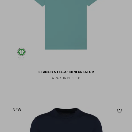
STANLEY STELLA - MINI CREATOR
À PARTIR DE
3.85€
Aj
NEW
au
fav