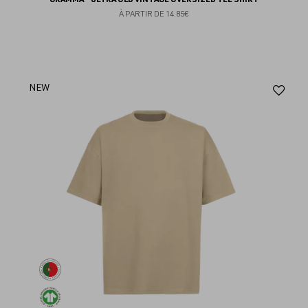
À PARTIR DE
14.85€
Aj
NEW
au
fav