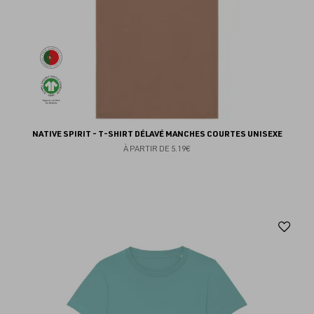
NATIVE SPIRIT - T-SHIRT DÉLAVÉ MANCHES COURTES UNISEXE
À PARTIR DE
5.19€
Aj
au
fav