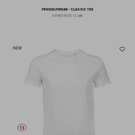
FRIENDLYWEAR - CLASSIC TEE
À PARTIR DE
12.48€
Aj
NEW
au
fav