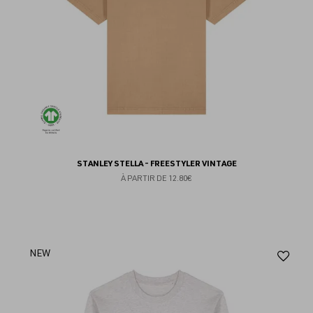
STANLEY STELLA - FREESTYLER VINTAGE
À PARTIR DE
12.80€
Aj
NEW
au
fav