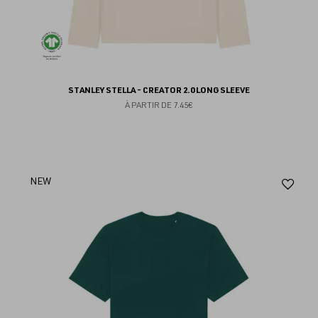
STANLEY STELLA - CREATOR 2.0 LONG SLEEVE
À PARTIR DE
7.45€
Aj
NEW
au
fav