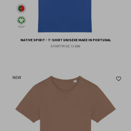
NATIVE SPIRIT - T-SHIRT UNISEXE MADE IN PORTUGAL
À PARTIR DE
13.86€
Aj
NEW
au
fav