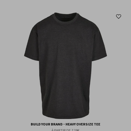
Aj
au
fav
BUILD YOUR BRAND - HEAVY OVERSIZE TEE
À PARTIR DE
7.28€