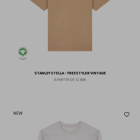
STANLEY STELLA - FREESTYLER VINTAGE
À PARTIR DE
12.80€
Aj
NEW
au
fav