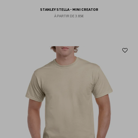
STANLEY STELLA - MINI CREATOR
À PARTIR DE
3.85€
Aj
au
fav