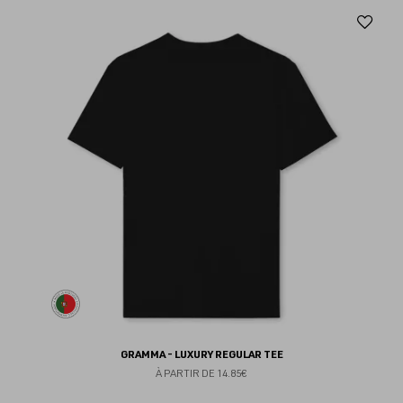
Aj
au
fav
GRAMMA - LUXURY REGULAR TEE
À PARTIR DE
14.85€