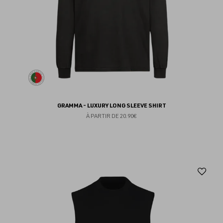
GRAMMA - LUXURY LONG SLEEVE SHIRT
À PARTIR DE
20.90€
Aj
au
fav