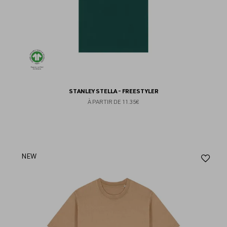
STANLEY STELLA - FREESTYLER
À PARTIR DE
11.35€
Aj
NEW
au
fav