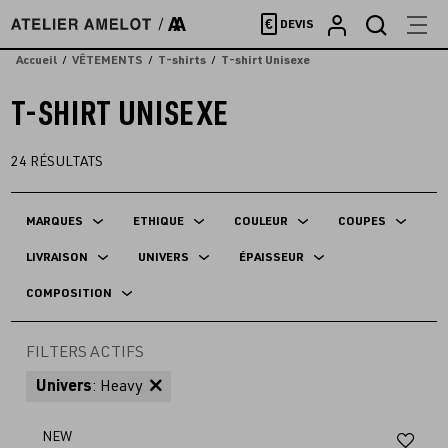
Accèder
€
DEVIS
directement
au
Accueil
VÊTEMENTS
T-shirts
T-shirt Unisexe
contenu
T-SHIRT UNISEXE
24
RÉSULTATS
MARQUES
ETHIQUE
COULEUR
COUPES
LIVRAISON
UNIVERS
ÉPAISSEUR
COMPOSITION
FILTERS ACTIFS
Univers
: Heavy
Aj
NEW