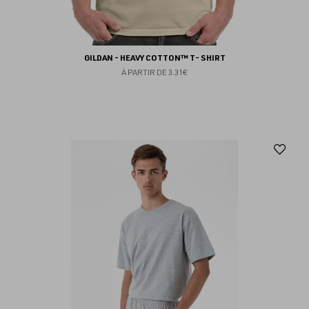
GILDAN - HEAVY COTTON™ T- SHIRT
À PARTIR DE
3.31€
Aj
au
fav