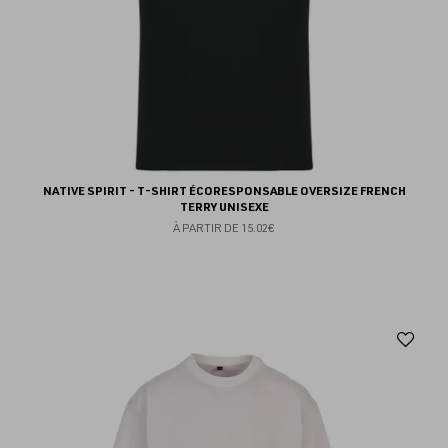
NATIVE SPIRIT - T-SHIRT ÉCORESPONSABLE OVERSIZE FRENCH
TERRY UNISEXE
À PARTIR DE
15.02€
Aj
au
fav