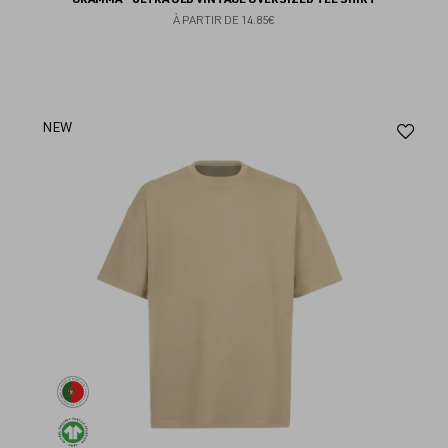
À PARTIR DE
14.85€
Aj
NEW
au
fav