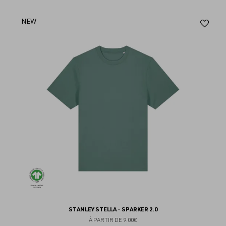
Aj
NEW
au
fav
STANLEY STELLA - SPARKER 2.0
À PARTIR DE
9.00€