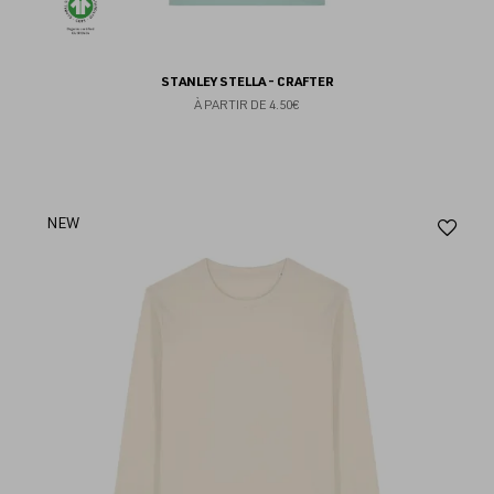
STANLEY STELLA - CRAFTER
À PARTIR DE
4.50€
Aj
NEW
au
fav