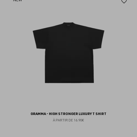
Aj
au
fav
GRAMMA - HIGH STRONGER LUXURY T SHIRT
À PARTIR DE
16.90€