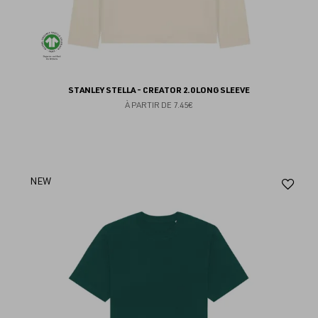
STANLEY STELLA - CREATOR 2.0 LONG SLEEVE
À PARTIR DE
7.45€
Aj
NEW
au
fav