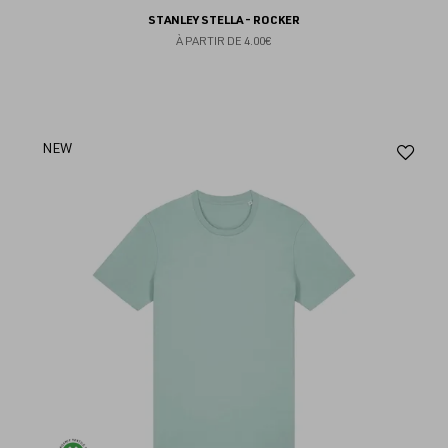
STANLEY STELLA - ROCKER
À PARTIR DE
4.00€
Aj
NEW
au
fav