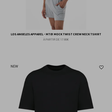
LOS ANGELES APPAREL - MT01 MOCK TWIST CREW NECK TSHIRT
À PARTIR DE
17.80€
Aj
NEW
au
fav