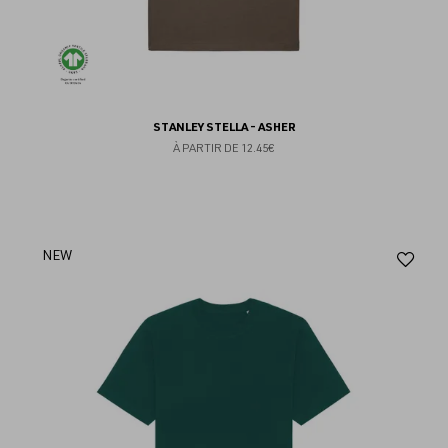
STANLEY STELLA - ASHER
À PARTIR DE
12.45€
Aj
NEW
au
fav