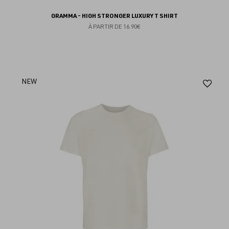
GRAMMA - HIGH STRONGER LUXURY T SHIRT
À PARTIR DE
16.90€
Aj
NEW
au
fav