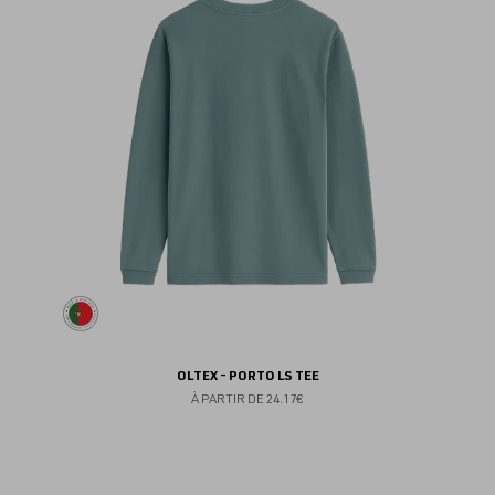
au
fav
OLTEX - PORTO LS TEE
À PARTIR DE
24.17€