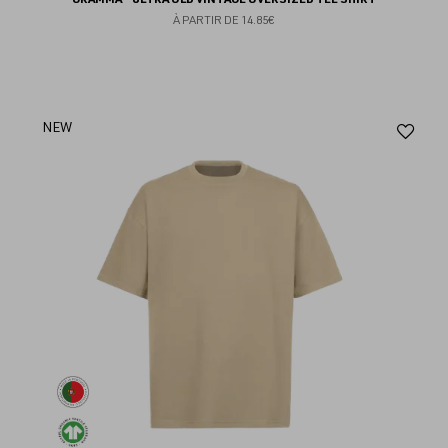
À PARTIR DE
14.85€
Aj
NEW
au
fav