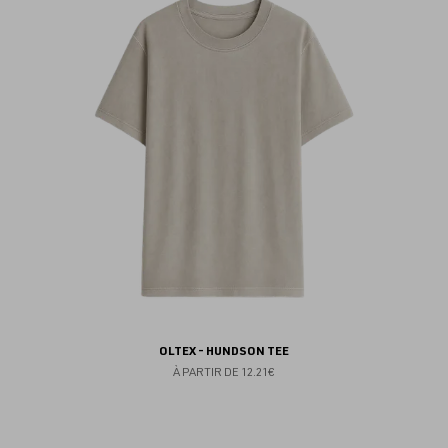
au
fav
OLTEX - HUNDSON TEE
À PARTIR DE
12.21€