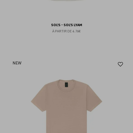
SOL'S - SOL'S LYAM
À PARTIR DE
4.76€
Aj
NEW
au
fav