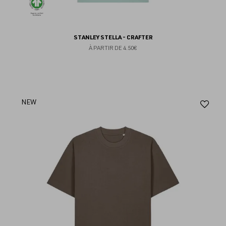
STANLEY STELLA - CRAFTER
À PARTIR DE
4.50€
Aj
NEW
au
fav