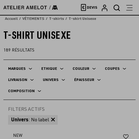
Accèder
€
DEVIS
directement
au
Accueil
VÊTEMENTS
T-shirts
T-shirt Unisexe
contenu
T-SHIRT UNISEXE
189
RÉSULTATS
MARQUES
ETHIQUE
COULEUR
COUPES
LIVRAISON
UNIVERS
ÉPAISSEUR
COMPOSITION
FILTERS ACTIFS
Univers
: No label
Aj
NEW