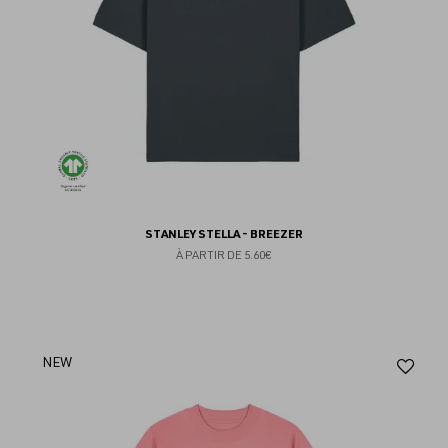
STANLEY STELLA - BREEZER
À PARTIR DE
5.60€
Aj
NEW
au
fav