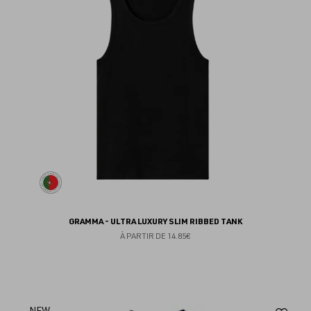
fav
GRAMMA - ULTRA LUXURY SLIM RIBBED TANK
À PARTIR DE
14.85€
NEW