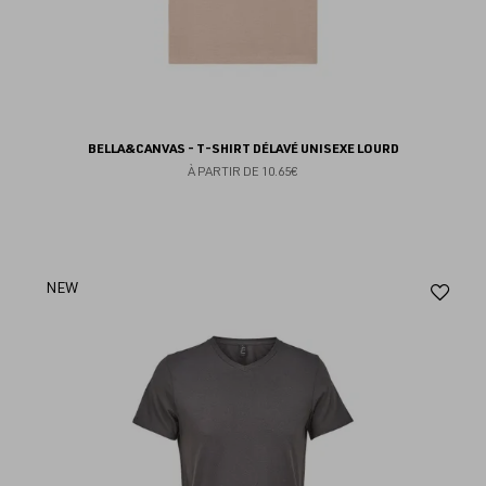
BELLA&CANVAS - T-SHIRT DÉLAVÉ UNISEXE LOURD
À PARTIR DE
10.65€
Aj
NEW
au
fav