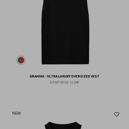
GRAMMA - ULTRA LUXURY OVERSIZED VEST
À PARTIR DE
16.28€
Aj
NEW
au