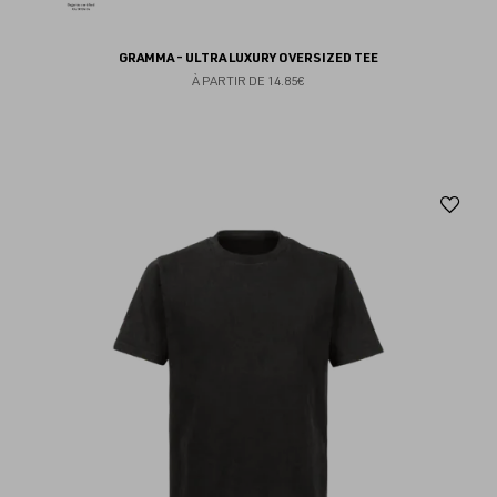
GRAMMA - ULTRA LUXURY OVERSIZED TEE
À PARTIR DE
14.85€
Aj
au
fav