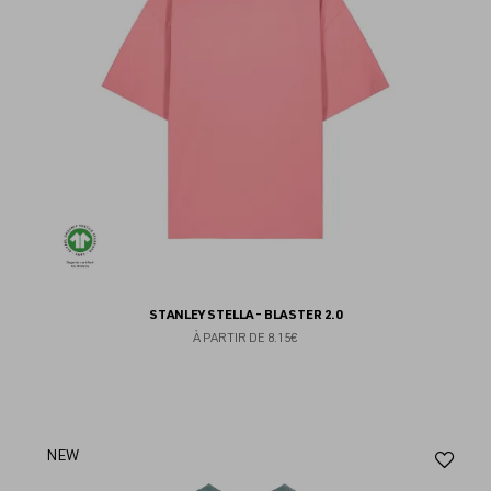
STANLEY STELLA - BLASTER 2.0
À PARTIR DE
8.15€
Aj
NEW