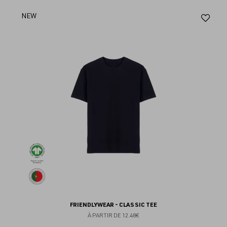
Aj
NEW
au
fav
FRIENDLYWEAR - CLASSIC TEE
À PARTIR DE
12.48€