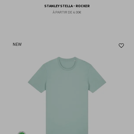
STANLEY STELLA - ROCKER
À PARTIR DE
4.00€
Aj
NEW
au
fav