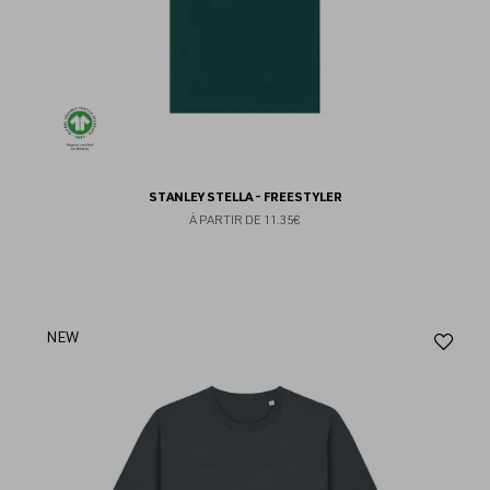
STANLEY STELLA - FREESTYLER
À PARTIR DE
11.35€
Aj
NEW
au
fav