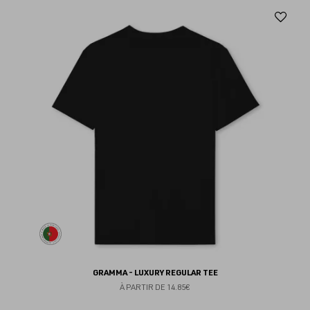
Aj
au
fav
GRAMMA - LUXURY REGULAR TEE
À PARTIR DE
14.85€