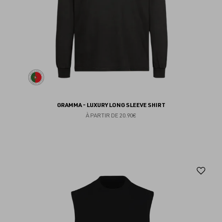
GRAMMA - LUXURY LONG SLEEVE SHIRT
À PARTIR DE
20.90€
Aj
au
fav