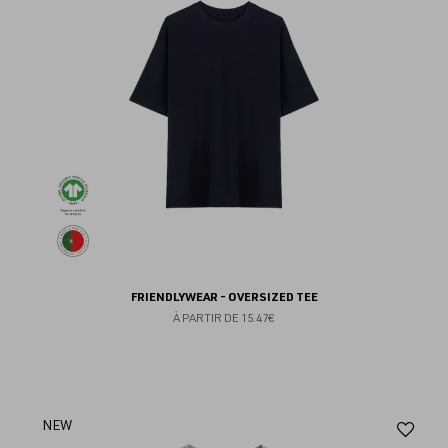
FRIENDLYWEAR - OVERSIZED TEE
À PARTIR DE
15.47€
Aj
NEW