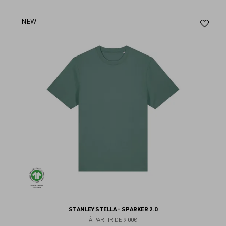
Aj
NEW
au
fav
STANLEY STELLA - SPARKER 2.0
À PARTIR DE
9.00€