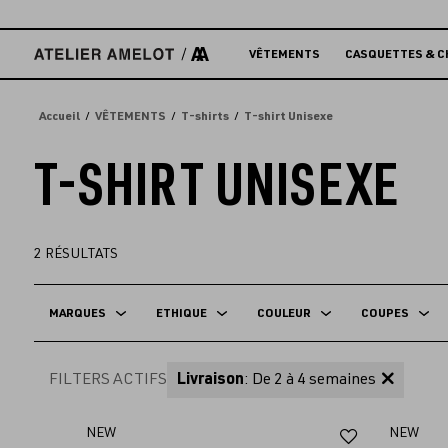
Accèder
directement
au
VÊTEMENTS
CASQUETTES & C
contenu
Accueil
VÊTEMENTS
T-shirts
T-shirt Unisexe
T-SHIRT UNISEXE
2
RÉSULTATS
MARQUES
ETHIQUE
COULEUR
COUPES
FILTERS ACTIFS
Livraison
: De 2 à 4 semaines
Ajouter
NEW
NEW