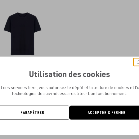
aux
favoris
Utilisation des cookies
IENDLYWEAR - CLASSIC TEE
À PARTIR DE
12.48€
t ces services tiers, vous autorisez le dépôt et la lecture de cookies et l'u
technologies de suivi nécessaires à leur bon fonctionnement.
PARAMÉTRER
ACCEPTER & FERMER