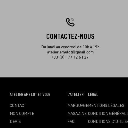
CONTACTEZ-NOUS
Du lundi au vendredi de 10h à 19h
atelier.amelot@gmail.com
+33 (0)1 77 12 61 27
OUVRIR
ATELIER AMELOT ET VOUS
OUVRIR
L'ATELIER
OUVRIR
LÉGAL
LE
LE
LE
CONTACT
MARQUAGE
MENTIONS LÉGALES
MENU
MENU
MENU
MON COMPTE
MAGAZINE
CONDITION GÉNÉRAL 
DEVIS
FAQ
CONDITIONS D'UTILIS