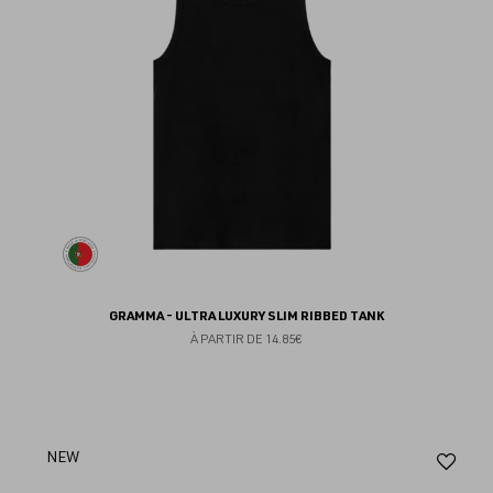
GRAMMA - ULTRA LUXURY SLIM RIBBED TANK
À PARTIR DE
14.85€
Aj
NEW