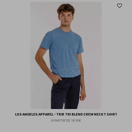
Aj
au
fav
LOS ANGELES APPAREL - TR01 TRI BLEND CREW NECK T SHIRT
À PARTIR DE
18.92€