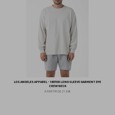
fav
LOS ANGELES APPAREL - 1807GD LONG SLEEVE GARMENT DYE
CREW NECK
À PARTIR DE
21.35€