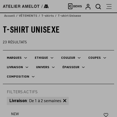
Accèder
€
DEVIS
directement
au
Accueil
VÊTEMENTS
T-shirts
T-shirt Unisexe
contenu
T-SHIRT UNISEXE
23
RÉSULTATS
MARQUES
ETHIQUE
COULEUR
COUPES
LIVRAISON
UNIVERS
ÉPAISSEUR
COMPOSITION
FILTERS ACTIFS
Livraison
: De 1 à 2 semaines
Aj
NEW