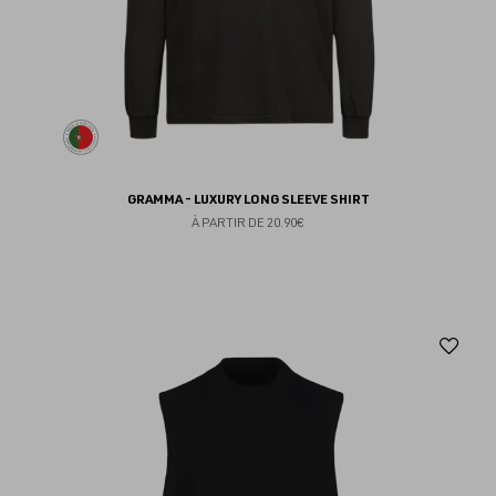
GRAMMA - LUXURY LONG SLEEVE SHIRT
À PARTIR DE
20.90€
Aj
au
fav