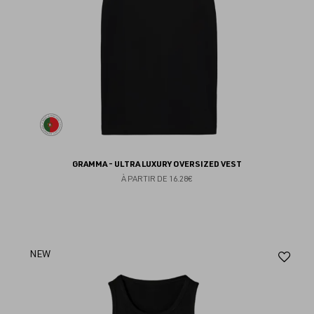
GRAMMA - ULTRA LUXURY OVERSIZED VEST
À PARTIR DE
16.28€
Aj
NEW
au
fav