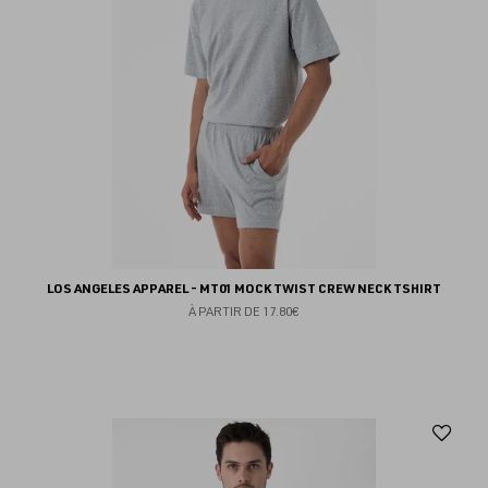
LOS ANGELES APPAREL - MT01 MOCK TWIST CREW NECK TSHIRT
À PARTIR DE
17.80€
Aj
au