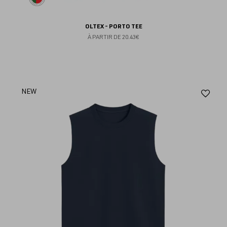
OLTEX - PORTO TEE
À PARTIR DE
20.43€
Aj
NEW
au
fav