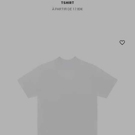
TSHIRT
À PARTIR DE
17.83€
Aj
au
fav