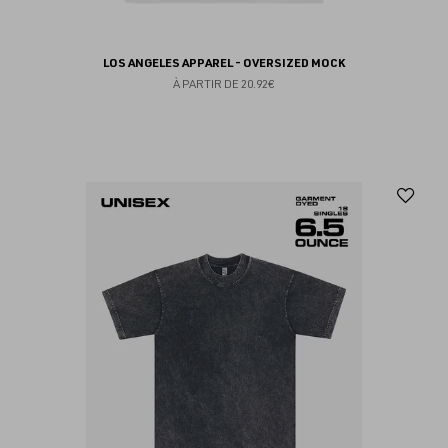
LOS ANGELES APPAREL - OVERSIZED MOCK
À PARTIR DE
20.92€
Aj
au
fav