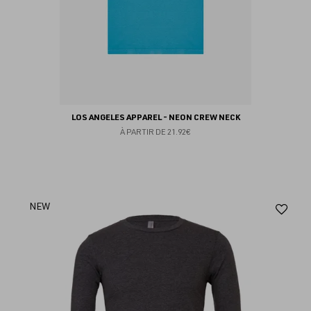
LOS ANGELES APPAREL - NEON CREW NECK
À PARTIR DE
21.92€
Aj
NEW
au
fav