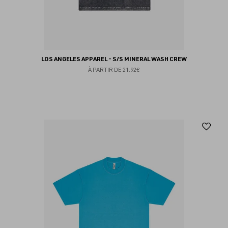
LOS ANGELES APPAREL - S/S MINERAL WASH CREW
À PARTIR DE
21.92€
Aj
au
fav