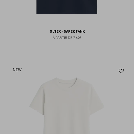
OLTEX - SAREK TANK
À PARTIR DE
7.67€
Aj
NEW
au
fav