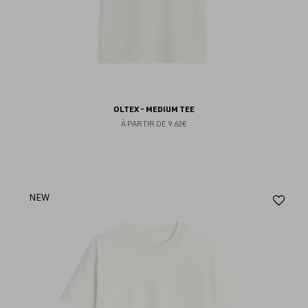
OLTEX - MEDIUM TEE
À PARTIR DE
9.62€
Aj
NEW
au
fav