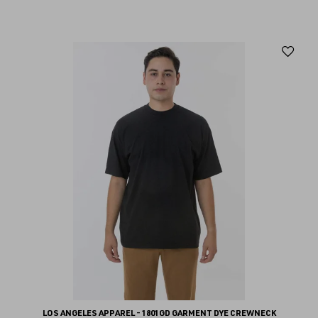
Aj
au
fav
LOS ANGELES APPAREL - 1801GD GARMENT DYE CREWNECK