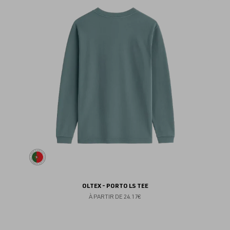
au
fav
OLTEX - PORTO LS TEE
À PARTIR DE
24.17€