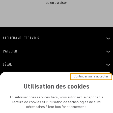
ou en livraison
ATELIER AMELOT ET VOUS
OUVRIR
LE
MENU
L'ATELIER
OUVRIR
LE
MENU
LÉGAL
OUVRIR
LE
RESTONS EN CONTACT ! ABONNEZ-VOUS À NOTRE
Continuer sans accepter
MENU
NEWSLETTER
Utilisation des cookies
E-mail
En autorisant ces services tiers, vous autorisez le dépôt et la
E
lecture de cookies et l'utilisation de technologies de suivi
nécessaires à leur bon fonctionnement.