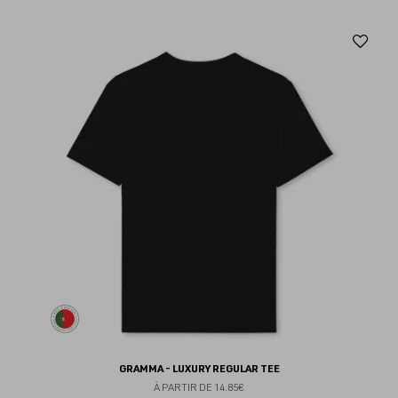
Aj
au
fav
GRAMMA - LUXURY REGULAR TEE
À PARTIR DE
14.85€