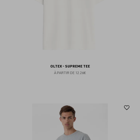
OLTEX - SUPREME TEE
À PARTIR DE
12.26€
Aj
au
fav