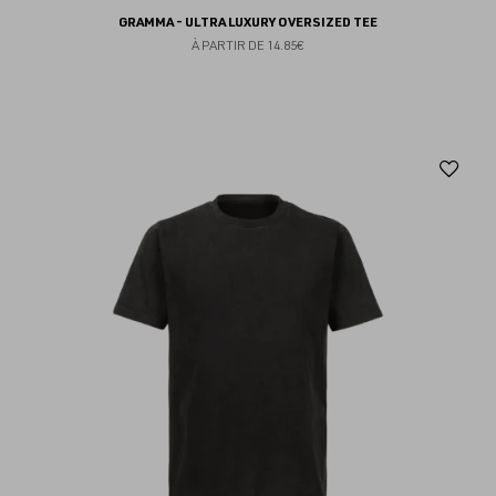
GRAMMA - ULTRA LUXURY OVERSIZED TEE
À PARTIR DE
14.85€
Aj
au
fav