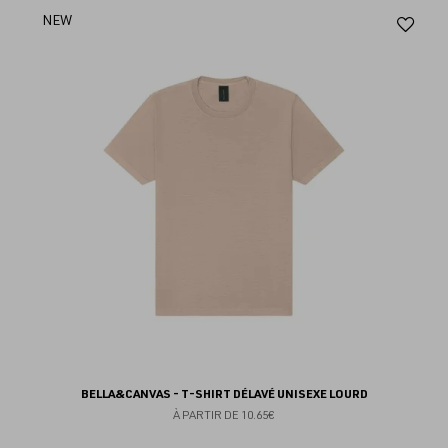
Aj
NEW
au
fav
BELLA&CANVAS - T-SHIRT DÉLAVÉ UNISEXE LOURD
À PARTIR DE
10.65€