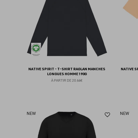
favoris
NATIVE SPIRIT - T-SHIRT RAGLAN MANCHES
NATIVE S
LONGUES HOMME 190G
À PARTIR DE
20.64€
Ajouter
NEW
NEW
aux
favoris