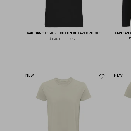
KARIBAN - T-SHIRT COTON BIO AVEC POCHE
KARIBAN 
M
À PARTIR DE
7.12€
Ajouter
NEW
NEW
aux
favoris