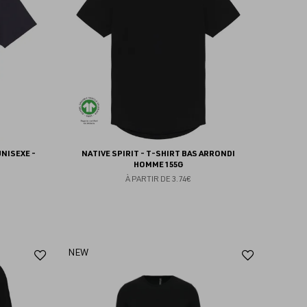
favoris
favoris
UNISEXE -
NATIVE SPIRIT - T-SHIRT BAS ARRONDI
HOMME 155G
À PARTIR DE
3.74€
Ajouter
Ajoute
NEW
aux
aux
favoris
favoris