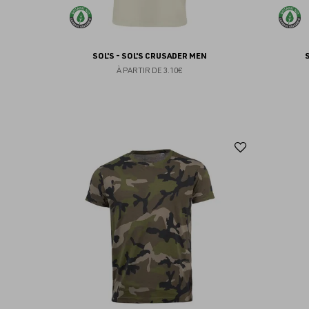
SOL'S - SOL'S CRUSADER MEN
À PARTIR DE
3.10€
Ajouter
aux
favoris