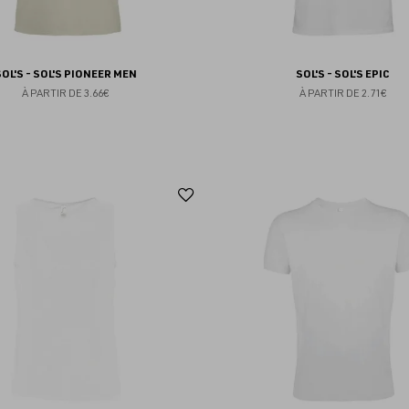
SOL'S - SOL'S PIONEER MEN
SOL'S - SOL'S EPIC
À PARTIR DE
3.66€
À PARTIR DE
2.71€
Ajouter
aux
favoris