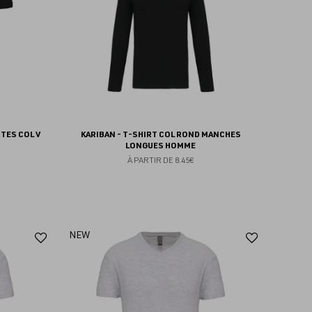
TES COL V
KARIBAN - T-SHIRT COL ROND MANCHES
LONGUES HOMME
À PARTIR DE
8.45€
Ajouter
Ajoute
NEW
aux
aux
favoris
favoris