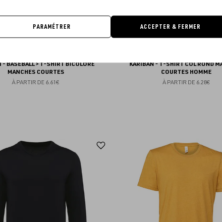
PARAMÉTRER
ACCEPTER & FERMER
 - BASEBALL > T-SHIRT BICOLORE
KARIBAN - T-SHIRT COL ROND 
MANCHES COURTES
COURTES HOMME
À PARTIR DE
6.61€
À PARTIR DE
6.28€
Ajouter
aux
favoris