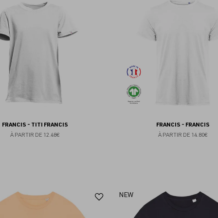
aux
favoris
FRANCIS - TITI FRANCIS
FRANCIS - FRANCIS
À PARTIR DE
12.48€
À PARTIR DE
14.80€
Ajouter
NEW
aux