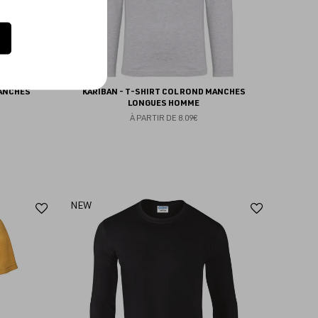
MANCHES
KARIBAN - T-SHIRT COL ROND MANCHES
LONGUES HOMME
À PARTIR DE
8.09€
Ajouter
Ajoute
NEW
aux
aux
favoris
favoris