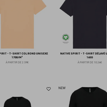
favoris
PIRIT - T-SHIRT COL ROND UNISEXE
NATIVE SPIRIT - T-SHIRT DÉLAVÉ 
170G/M²
165G
À PARTIR DE
2.59€
À PARTIR DE
10.24€
Ajouter
NEW
aux
favoris