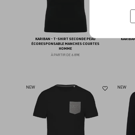
KARIBAN - T-SHIRT SECONDE PEAU
KARIBAN
ÉCORESPONSABLE MANCHES COURTES
HOMME
À PARTIR DE
6.89€
Ajouter
NEW
NEW
aux
favoris