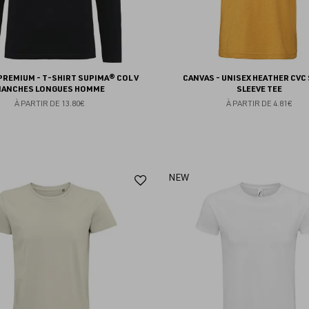
PREMIUM - T-SHIRT SUPIMA® COL V
CANVAS - UNISEX HEATHER CVC
ANCHES LONGUES HOMME
SLEEVE TEE
À PARTIR DE
13.80€
À PARTIR DE
4.81€
Ajouter
NEW
aux
favoris