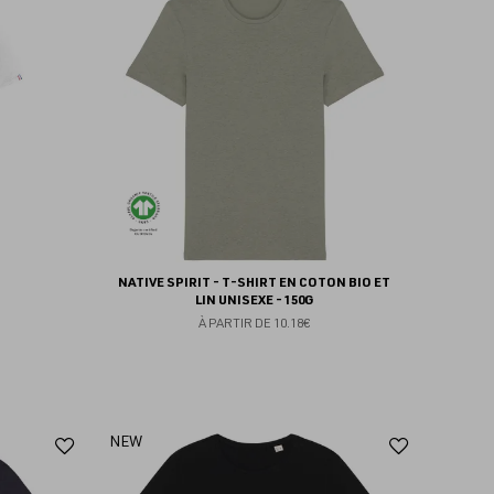
aux
aux
favoris
favoris
NATIVE SPIRIT - T-SHIRT EN COTON BIO ET
LIN UNISEXE - 150G
À PARTIR DE
10.18€
Ajouter
Ajoute
NEW
aux
aux