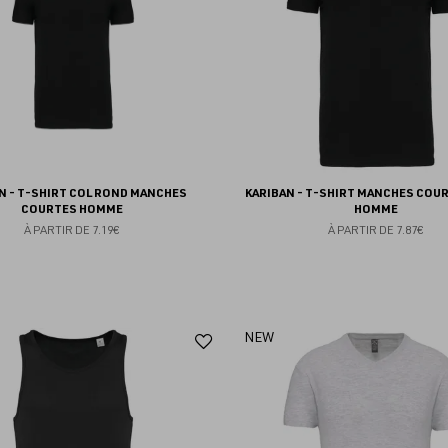
N - T-SHIRT COL ROND MANCHES
KARIBAN - T-SHIRT MANCHES COUR
COURTES HOMME
HOMME
À PARTIR DE
7.19€
À PARTIR DE
7.87€
Ajouter
NEW
aux
favoris