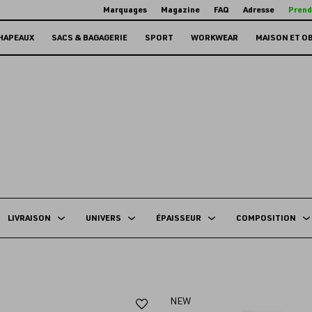
Marquages
Magazine
FAQ
Adresse
Prend
HAPEAUX
SACS & BAGAGERIE
SPORT
WORKWEAR
MAISON ET O
LIVRAISON
UNIVERS
ÉPAISSEUR
COMPOSITION
Ajouter
NEW