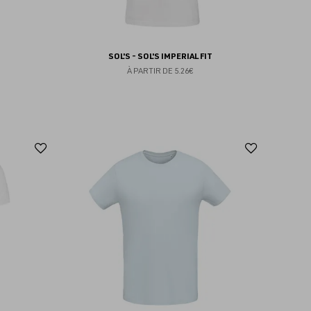
SOL'S - SOL'S IMPERIAL FIT
À PARTIR DE
5.26€
Ajouter
Ajoute
aux
aux
favoris
favoris