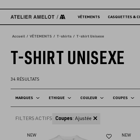
Accèder
directement
au
VÊTEMENTS
CASQUETTES & C
contenu
Accueil
VÊTEMENTS
T-shirts
T-shirt Unisexe
T-SHIRT UNISEXE
34
RÉSULTATS
MARQUES
ETHIQUE
COULEUR
COUPES
FILTERS ACTIFS
Coupes
: Ajustée
Ajouter
NEW
NEW