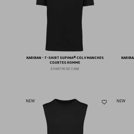
KARIBAN - T-SHIRT SUPIMA® COL V MANCHES
KARIBA
COURTES HOMME
À PARTIR DE
3.83€
Ajouter
NEW
NEW
aux
favoris