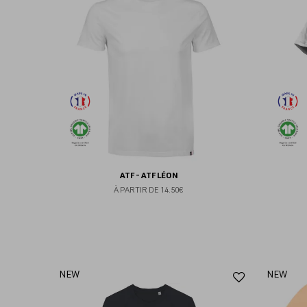
aux
favoris
ATF - ATF LÉON
À PARTIR DE
14.50€
Ajouter
NEW
NEW
aux