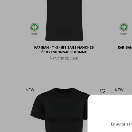
KARIBAN - T-SHIRT SANS MANCHES
KARIBA
ÉCORESPONSABLE HOMME
À PARTIR DE
3.28€
Ajouter
NEW
NEW
aux
favoris
En autorisan