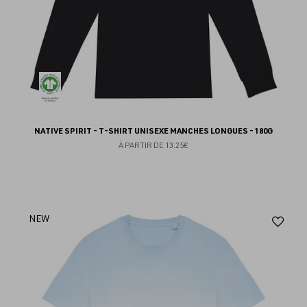
NATIVE SPIRIT - T-SHIRT UNISEXE MANCHES LONGUES - 180G
À PARTIR DE
13.25€
Aj
NEW
au
fav