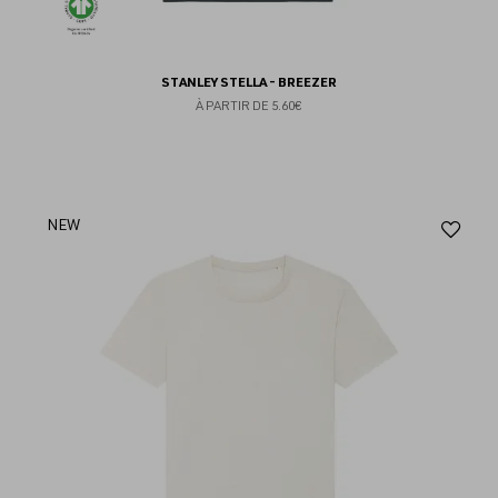
STANLEY STELLA - BREEZER
À PARTIR DE
5.60€
Aj
NEW
au
fav