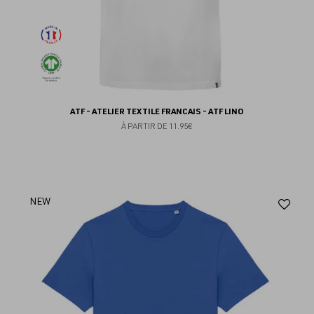
ATF - ATELIER TEXTILE FRANCAIS - ATF LINO
À PARTIR DE
11.95€
Aj
NEW
au
fav