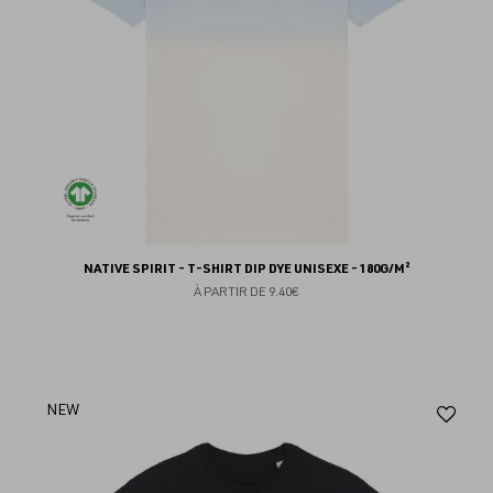
NATIVE SPIRIT - T-SHIRT DIP DYE UNISEXE - 180G/M²
À PARTIR DE
9.40€
Aj
NEW
au
fav