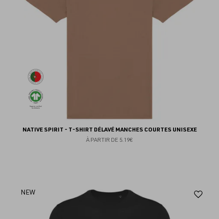
NATIVE SPIRIT - T-SHIRT DÉLAVÉ MANCHES COURTES UNISEXE
À PARTIR DE
5.19€
Aj
NEW
au