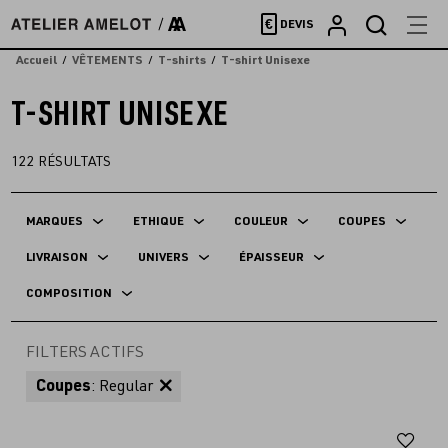
Accèder
€
DEVIS
directement
au
Accueil
VÊTEMENTS
T-shirts
T-shirt Unisexe
contenu
T-SHIRT UNISEXE
122
RÉSULTATS
MARQUES
ETHIQUE
COULEUR
COUPES
LIVRAISON
UNIVERS
ÉPAISSEUR
COMPOSITION
FILTERS ACTIFS
Coupes
: Regular
Aj