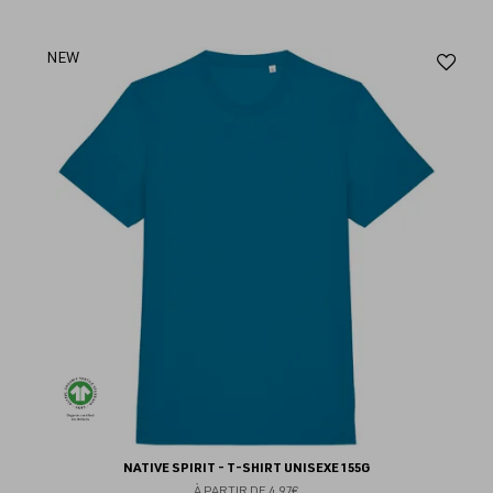
Aj
NEW
au
fav
NATIVE SPIRIT - T-SHIRT UNISEXE 155G
À PARTIR DE
4.97€