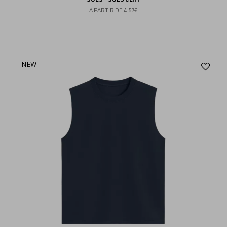
À PARTIR DE
4.57€
Aj
NEW
au
fav