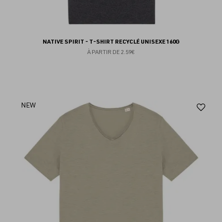
NATIVE SPIRIT - T-SHIRT RECYCLÉ UNISEXE 160G
À PARTIR DE
2.59€
Aj
NEW
au
fav