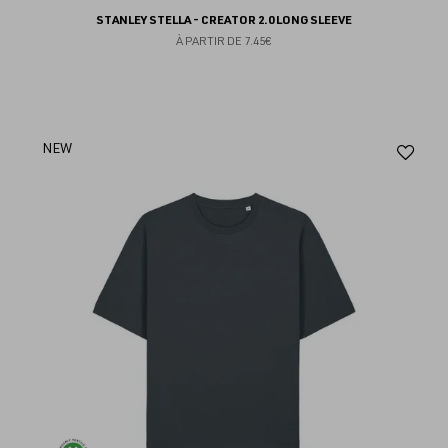
STANLEY STELLA - CREATOR 2.0 LONG SLEEVE
À PARTIR DE
7.45€
Aj
NEW
au
fav