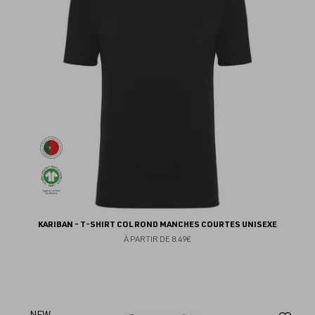
fav
KARIBAN - T-SHIRT COL ROND MANCHES COURTES UNISEXE
À PARTIR DE
8.49€
NEW