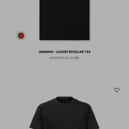
GRAMMA - LUXURY REGULAR TEE
À PARTIR DE
14.85€
Aj
au
fav