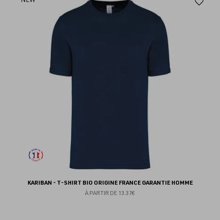
Aj
au
fav
KARIBAN - T-SHIRT BIO ORIGINE FRANCE GARANTIE HOMME
À PARTIR DE
13.37€