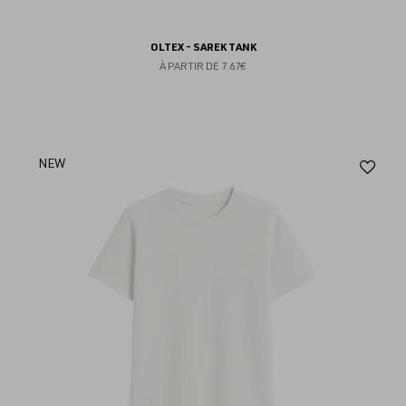
OLTEX - SAREK TANK
À PARTIR DE
7.67€
Aj
NEW
au
fav