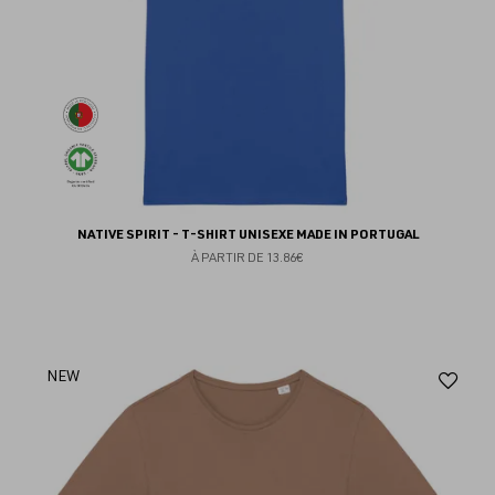
NATIVE SPIRIT - T-SHIRT UNISEXE MADE IN PORTUGAL
À PARTIR DE
13.86€
Aj
NEW
au
fav