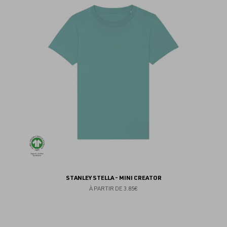
au
fav
STANLEY STELLA - MINI CREATOR
À PARTIR DE
3.85€