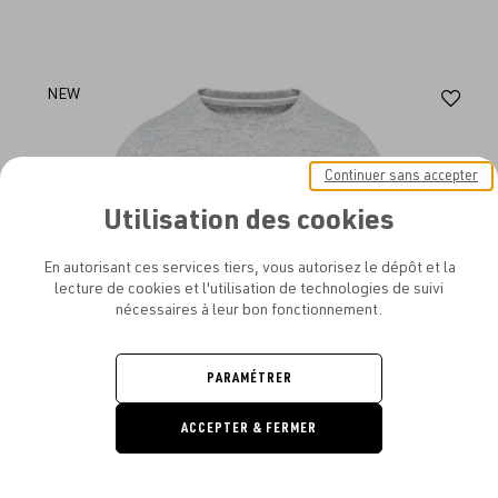
Aj
NEW
au
fav
Continuer sans accepter
Utilisation des cookies
En autorisant ces services tiers, vous autorisez le dépôt et la
lecture de cookies et l'utilisation de technologies de suivi
nécessaires à leur bon fonctionnement.
PARAMÉTRER
ACCEPTER & FERMER
DEMANDE
DE DEVIS