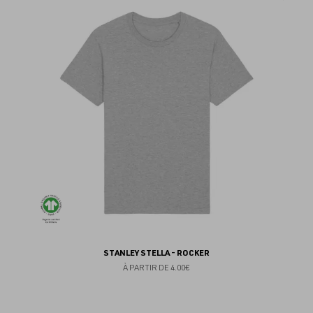
au
fav
STANLEY STELLA - ROCKER
À PARTIR DE
4.00€