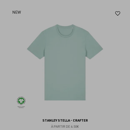
Aj
NEW
au
fav
STANLEY STELLA - CRAFTER
À PARTIR DE
4.50€