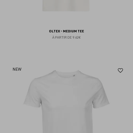
OLTEX - MEDIUM TEE
À PARTIR DE
9.62€
Aj
NEW
au
fav