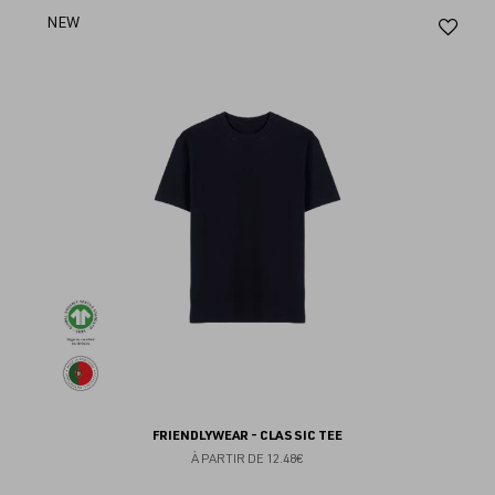
Aj
NEW
au
fav
FRIENDLYWEAR - CLASSIC TEE
À PARTIR DE
12.48€