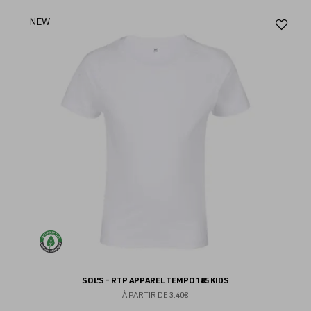
Aj
NEW
au
fav
SOL'S - RTP APPAREL TEMPO 185 KIDS
À PARTIR DE
3.40€