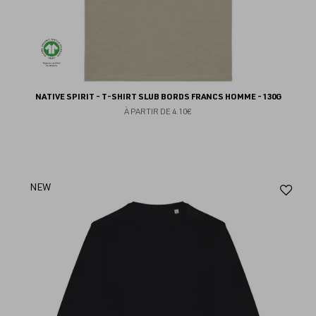
NATIVE SPIRIT - T-SHIRT SLUB BORDS FRANCS HOMME - 130G
À PARTIR DE
4.10€
Aj
NEW
au
fav