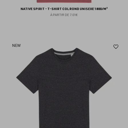
NATIVE SPIRIT - T-SHIRT COL ROND UNISEXE 180G/M²
À PARTIR DE
7.01€
Aj
NEW
au
fav