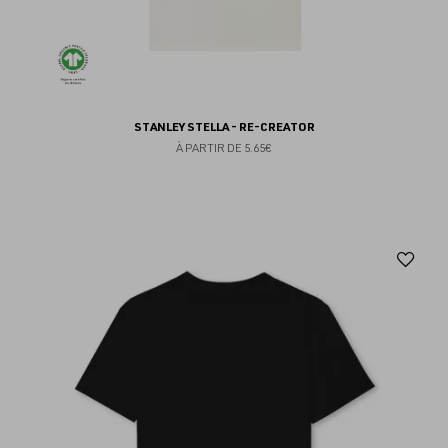
STANLEY STELLA - RE-CREATOR
À PARTIR DE
5.65€
Aj
au
fav