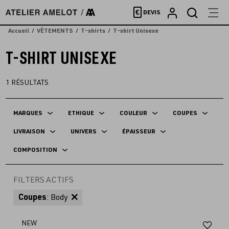
Accèder
€
DEVIS
directement
au
Accueil
VÊTEMENTS
T-shirts
T-shirt Unisexe
contenu
T-SHIRT UNISEXE
1
RÉSULTATS
MARQUES
ETHIQUE
COULEUR
COUPES
LIVRAISON
UNIVERS
ÉPAISSEUR
COMPOSITION
FILTERS ACTIFS
Coupes
: Body
Aj
NEW