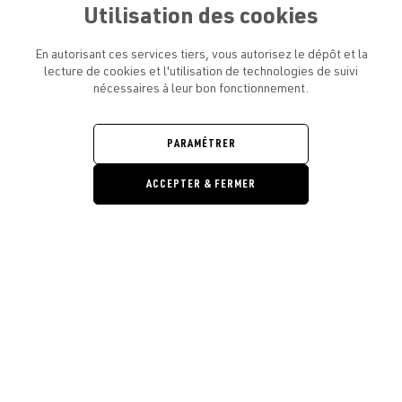
Utilisation des cookies
En autorisant ces services tiers, vous autorisez le dépôt et la
lecture de cookies et l'utilisation de technologies de suivi
nécessaires à leur bon fonctionnement.
ATELIER AMELOT ET VOUS
OUVRIR
LE
MENU
L'ATELIER
PARAMÉTRER
OUVRIR
LE
MENU
ACCEPTER & FERMER
LÉGAL
OUVRIR
LE
RESTONS EN CONTACT ! ABONNEZ-VOUS À NOTRE
MENU
NEWSLETTER
Ouvrir la barre de gestion des cooki
E-mail
E
En vous inscrivant, vous acceptez la politique de confidentialité et les
conditions d’utilisation de l’Atelier Amelot