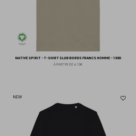
NATIVE SPIRIT - T-SHIRT SLUB BORDS FRANCS HOMME - 130G
À PARTIR DE
4.10€
Aj
NEW
au
fav