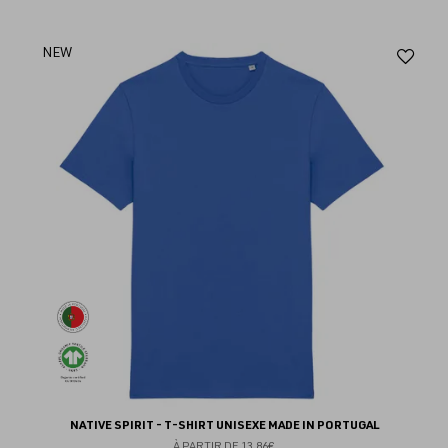
Aj
NEW
au
fav
NATIVE SPIRIT - T-SHIRT UNISEXE MADE IN PORTUGAL
À PARTIR DE
13.86€