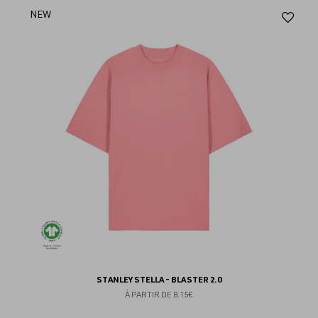
Aj
NEW
au
fav
STANLEY STELLA - BLASTER 2.0
À PARTIR DE
8.15€