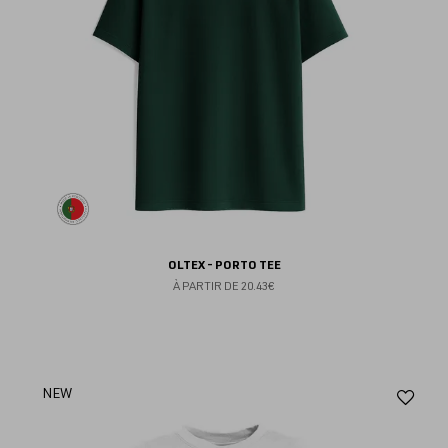
OLTEX - PORTO TEE
À PARTIR DE
20.43€
Aj
NEW
au