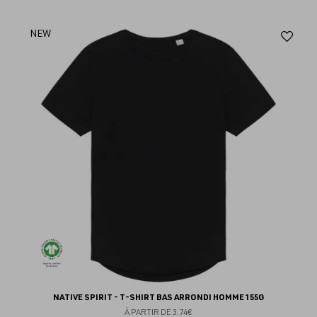
Aj
NEW
au
fav
NATIVE SPIRIT - T-SHIRT BAS ARRONDI HOMME 155G
À PARTIR DE
3.74€