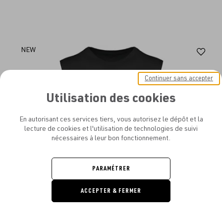
Aj
NEW
au
Continuer sans accepter
fav
Utilisation des cookies
En autorisant ces services tiers, vous autorisez le dépôt et la
lecture de cookies et l'utilisation de technologies de suivi
nécessaires à leur bon fonctionnement.
PARAMÉTRER
ACCEPTER & FERMER
DEMANDE
DE DEVIS