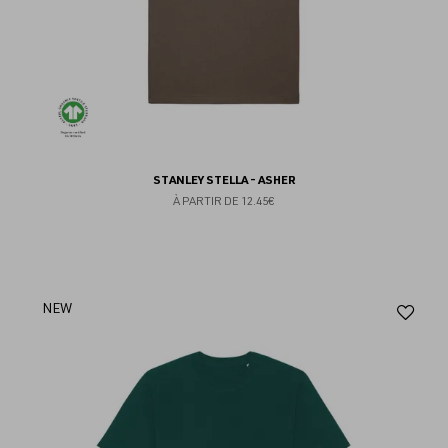
STANLEY STELLA - ASHER
À PARTIR DE
12.45€
Aj
NEW
au
fav