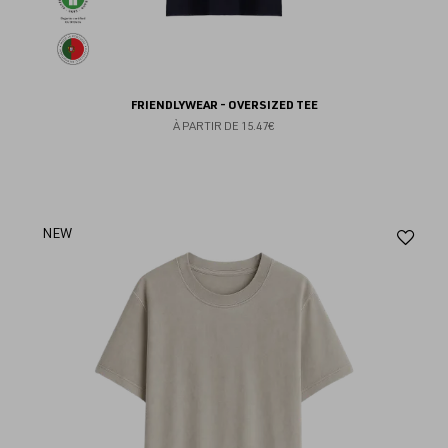
FRIENDLYWEAR - OVERSIZED TEE
À PARTIR DE
15.47€
Aj
NEW
au
fav