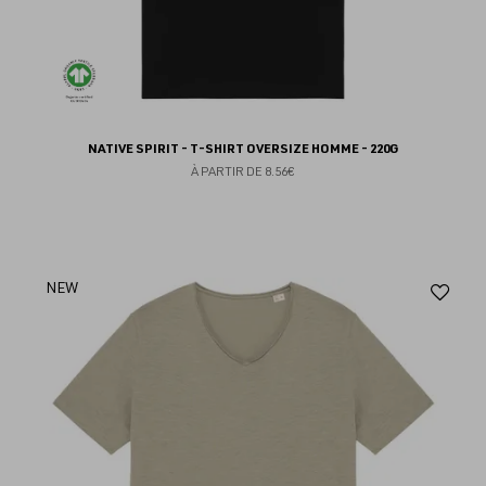
NATIVE SPIRIT - T-SHIRT OVERSIZE HOMME - 220G
À PARTIR DE
8.56€
Aj
NEW
au
fav