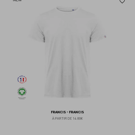
Aj
au
fav
FRANCIS - FRANCIS
À PARTIR DE
14.80€