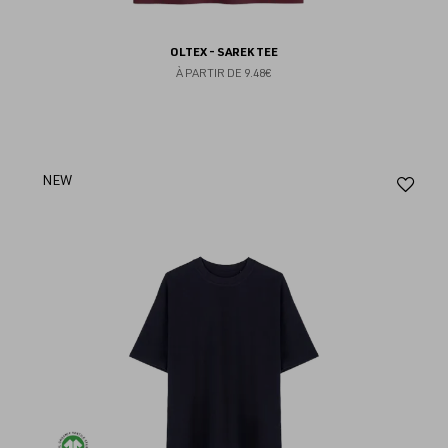
OLTEX - SAREK TEE
À PARTIR DE
9.48€
Aj
NEW
au
fav