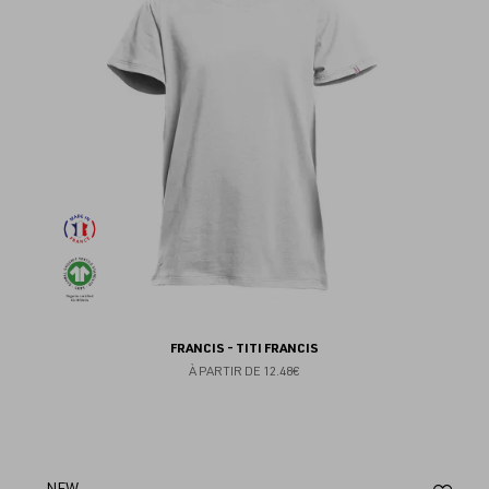
fav
FRANCIS - TITI FRANCIS
À PARTIR DE
12.48€
NEW