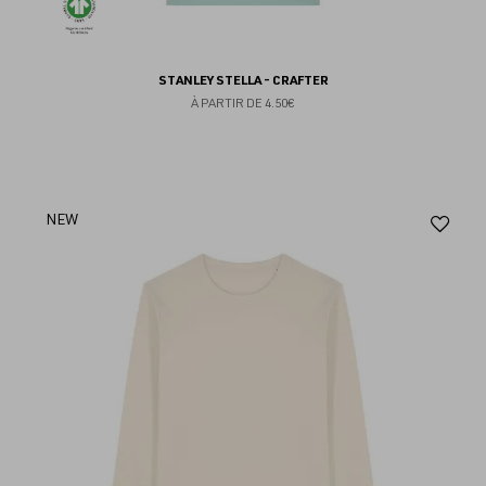
STANLEY STELLA - CRAFTER
À PARTIR DE
4.50€
Aj
NEW
au
fav