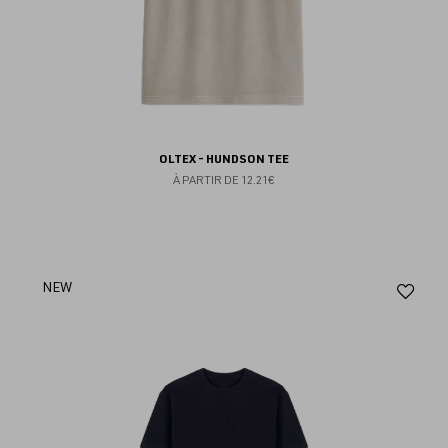
OLTEX - HUNDSON TEE
À PARTIR DE
12.21€
Aj
NEW
au
fav