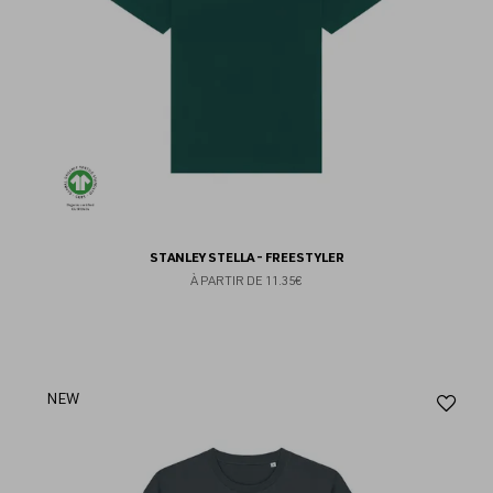
STANLEY STELLA - FREESTYLER
À PARTIR DE
11.35€
Aj
NEW
au
fav