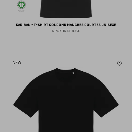
KARIBAN - T-SHIRT COL ROND MANCHES COURTES UNISEXE
À PARTIR DE
8.49€
Aj
NEW
au
fav