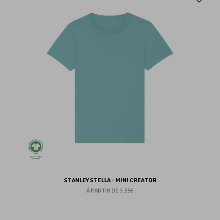
au
fav
STANLEY STELLA - MINI CREATOR
À PARTIR DE
3.85€