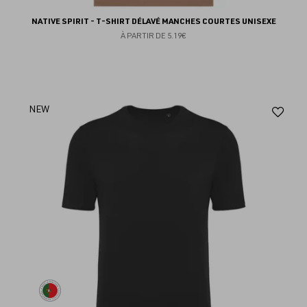
NATIVE SPIRIT - T-SHIRT DÉLAVÉ MANCHES COURTES UNISEXE
À PARTIR DE
5.19€
Aj
NEW
au
fav