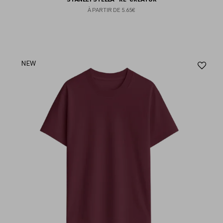
À PARTIR DE
5.65€
Aj
NEW
au
fav