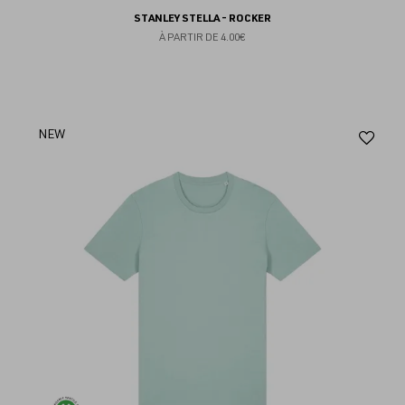
STANLEY STELLA - ROCKER
À PARTIR DE
4.00€
Aj
NEW
au
fav