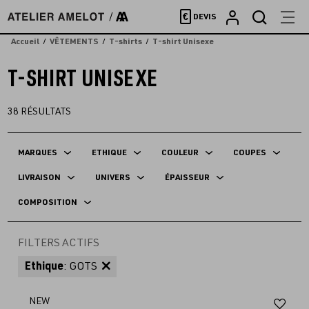
Accèder
€
DEVIS
directement
au
Accueil
VÊTEMENTS
T-shirts
T-shirt Unisexe
contenu
T-SHIRT UNISEXE
38
RÉSULTATS
MARQUES
ETHIQUE
COULEUR
COUPES
LIVRAISON
UNIVERS
ÉPAISSEUR
COMPOSITION
FILTERS ACTIFS
Ethique
: GOTS
Aj
NEW