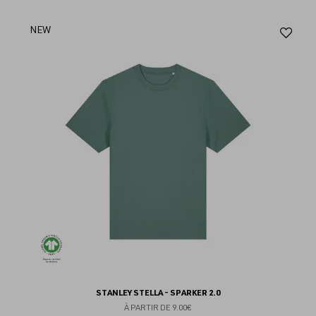
Aj
NEW
au
fav
STANLEY STELLA - SPARKER 2.0
À PARTIR DE
9.00€