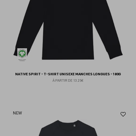
NATIVE SPIRIT - T-SHIRT UNISEXE MANCHES LONGUES - 180G
À PARTIR DE
13.25€
Aj
NEW
au
fav