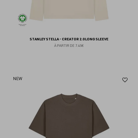
STANLEY STELLA - CREATOR 2.0 LONG SLEEVE
À PARTIR DE
7.45€
Aj
NEW
au
fav