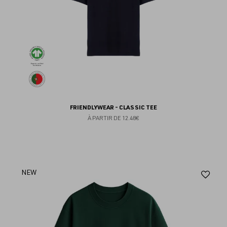
FRIENDLYWEAR - CLASSIC TEE
À PARTIR DE
12.48€
Aj
NEW
au
fav