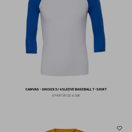
fav
CANVAS - UNISEX 3 / 4 SLEEVE BASEBALL T-SHIRT
À PARTIR DE
6.50€
Aj