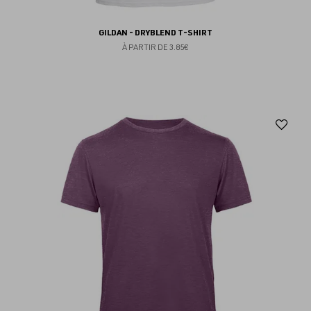
GILDAN - DRYBLEND T-SHIRT
À PARTIR DE
3.85€
Aj
au
fav