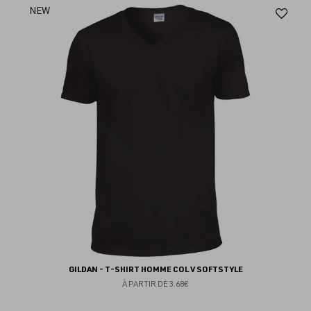
Aj
NEW
au
fav
GILDAN - T-SHIRT HOMME COL V SOFTSTYLE
À PARTIR DE
3.68€