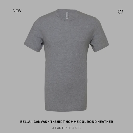
Aj
NEW
au
fav
BELLA + CANVAS - T-SHIRT HOMME COL ROND HEATHER
À PARTIR DE
4.53€