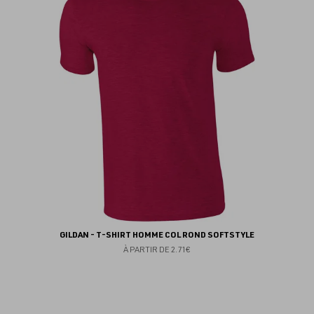
fav
GILDAN - T-SHIRT HOMME COL ROND SOFTSTYLE
À PARTIR DE
2.71€