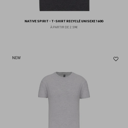
NATIVE SPIRIT - T-SHIRT RECYCLÉ UNISEXE 160G
À PARTIR DE
2.59€
Aj
NEW
au
fav