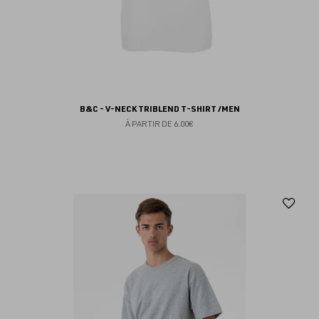
B&C - V-NECK TRIBLEND T-SHIRT /MEN
À PARTIR DE
6.00€
Aj
au
fav