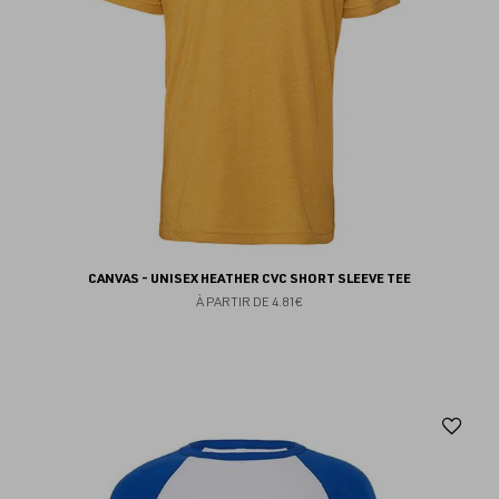
CANVAS - UNISEX HEATHER CVC SHORT SLEEVE TEE
À PARTIR DE
4.81€
Aj
au