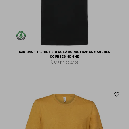
KARIBAN - T-SHIRT BIO COL À BORDS FRANCS MANCHES
COURTES HOMME
À PARTIR DE
2.16€
Aj
au
fav