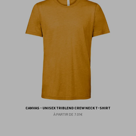
au
fav
CANVAS - UNISEX TRIBLEND CREW NECK T-SHIRT
À PARTIR DE
7.01€