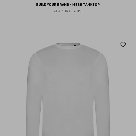
BUILD YOUR BRAND - MESH TANKTOP
À PARTIR DE
6.06€
Aj
au
fav