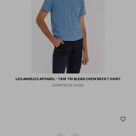
LOS ANGELES APPAREL - TR01 TRI BLEND CREW NECK T SHIRT
À PARTIR DE
18.92€
Aj
au