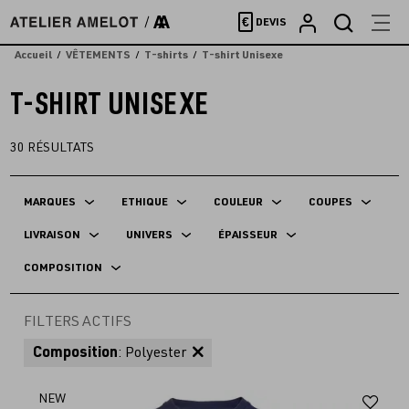
Accèder
€
DEVIS
directement
au
Accueil
VÊTEMENTS
T-shirts
T-shirt Unisexe
contenu
T-SHIRT UNISEXE
30
RÉSULTATS
MARQUES
ETHIQUE
COULEUR
COUPES
LIVRAISON
UNIVERS
ÉPAISSEUR
COMPOSITION
FILTERS ACTIFS
Composition
: Polyester
Aj
NEW