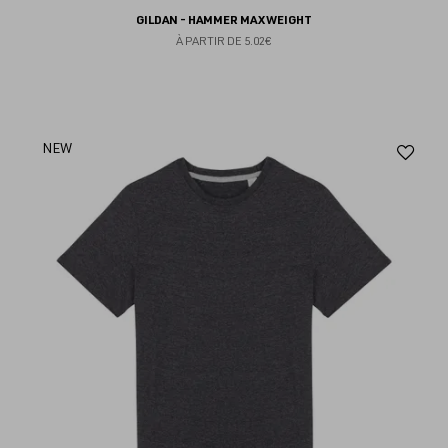
GILDAN - HAMMER MAXWEIGHT
À PARTIR DE
5.02€
Aj
NEW
au
fav