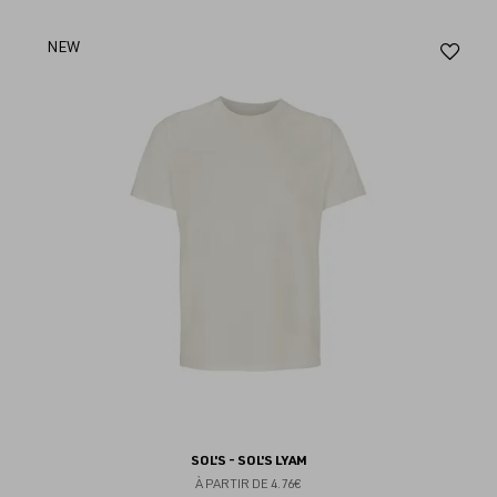
Aj
NEW
au
fav
SOL'S - SOL'S LYAM
À PARTIR DE
4.76€