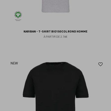
KARIBAN - T-SHIRT BIO150 COL ROND HOMME
À PARTIR DE
2.76€
Aj
NEW
au
fav