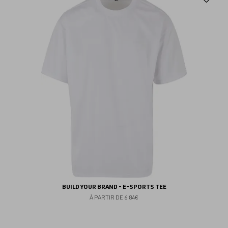
au
fav
BUILD YOUR BRAND - E-SPORTS TEE
À PARTIR DE
6.84€