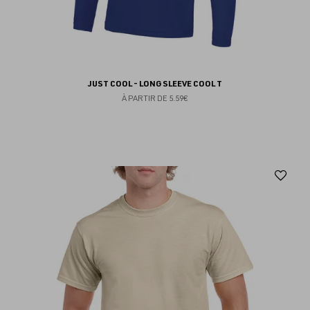
JUST COOL - LONG SLEEVE COOL T
À PARTIR DE
5.59€
Aj
au
fav