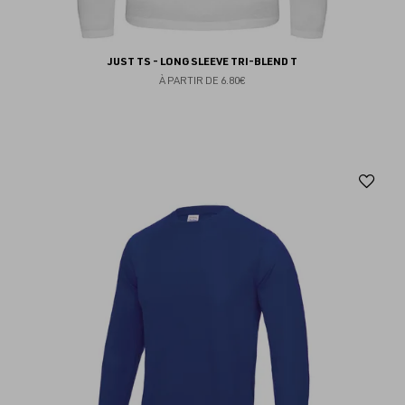
JUST TS - LONG SLEEVE TRI-BLEND T
À PARTIR DE
6.80€
Aj
au
fav