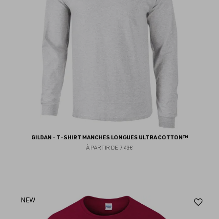
GILDAN - T-SHIRT MANCHES LONGUES ULTRA COTTON™
À PARTIR DE
7.43€
Aj
NEW
au