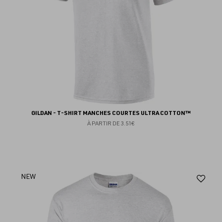
GILDAN - T-SHIRT MANCHES COURTES ULTRA COTTON™
À PARTIR DE
3.51€
Aj
NEW
au
fav