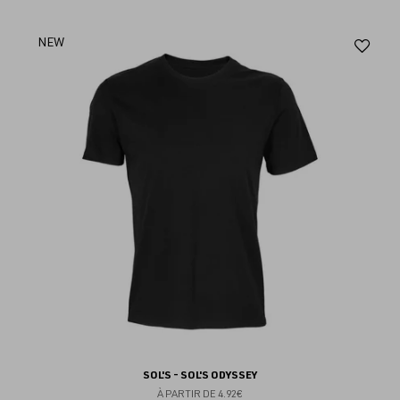
Aj
NEW
au
fav
SOL'S - SOL'S ODYSSEY
À PARTIR DE
4.92€