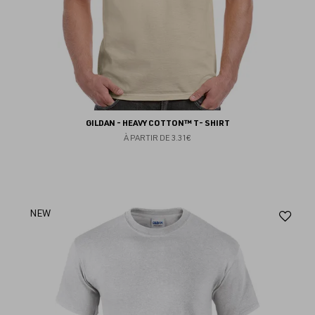
GILDAN - HEAVY COTTON™ T- SHIRT
À PARTIR DE
3.31€
Aj
NEW
au
fav