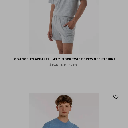
LOS ANGELES APPAREL - MT01 MOCK TWIST CREW NECK TSHIRT
À PARTIR DE
17.80€
Aj
au
fav