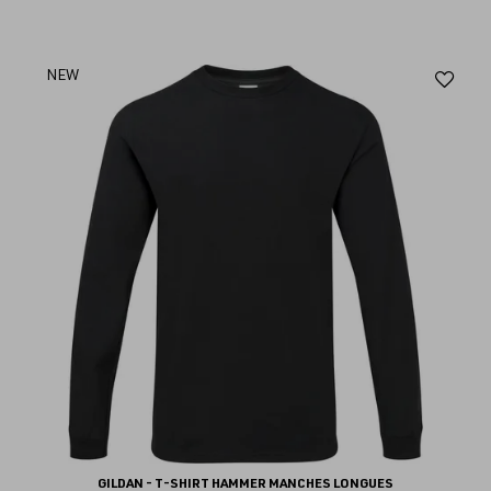
Aj
NEW
au
fav
GILDAN - T-SHIRT HAMMER MANCHES LONGUES