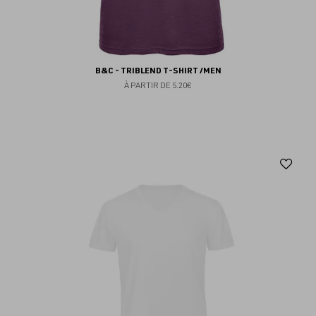
B&C - TRIBLEND T-SHIRT /MEN
À PARTIR DE
5.20€
Aj
au
fav