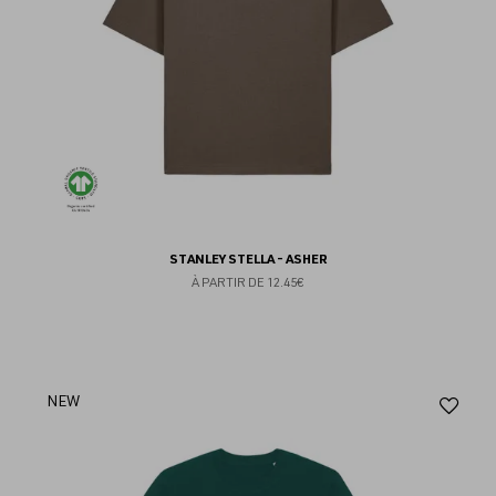
STANLEY STELLA - ASHER
À PARTIR DE
12.45€
Aj
NEW
au
fav