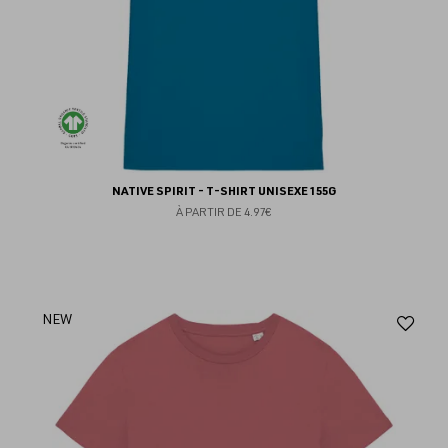
NATIVE SPIRIT - T-SHIRT UNISEXE 155G
À PARTIR DE
4.97€
Aj
NEW
au
fav