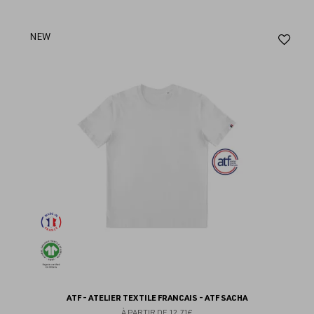
Aj
NEW
au
fav
ATF - ATELIER TEXTILE FRANCAIS - ATF SACHA
À PARTIR DE
12.71€