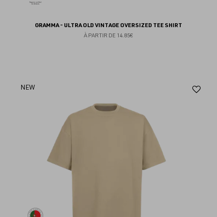
GRAMMA - ULTRA OLD VINTAGE OVERSIZED TEE SHIRT
À PARTIR DE
14.85€
Aj
NEW
au
fav