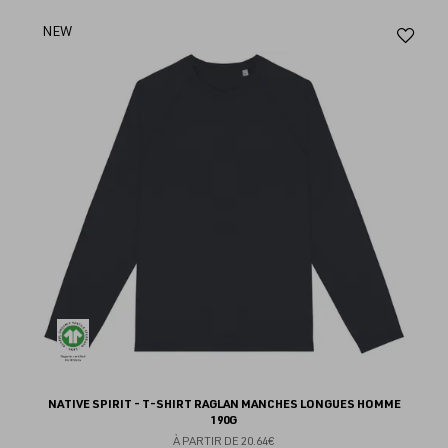
Aj
NEW
au
fav
NATIVE SPIRIT - T-SHIRT RAGLAN MANCHES LONGUES HOMME
190G
À PARTIR DE
20.64€