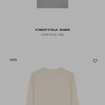
STANLEY STELLA - BLAKER
À PARTIR DE
7.85€
Aj
NEW
au
fav