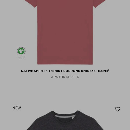
NATIVE SPIRIT - T-SHIRT COL ROND UNISEXE 180G/M²
À PARTIR DE
7.01€
Aj
NEW
au
fav