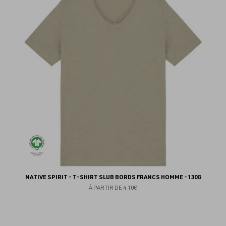
au
fav
NATIVE SPIRIT - T-SHIRT SLUB BORDS FRANCS HOMME - 130G
À PARTIR DE
4.10€