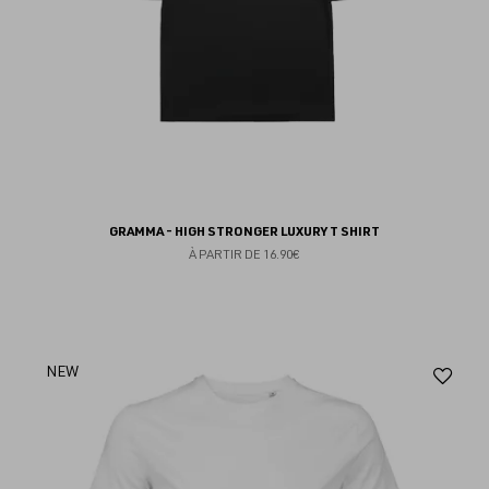
GRAMMA - HIGH STRONGER LUXURY T SHIRT
À PARTIR DE
16.90€
Aj
NEW
au
fav