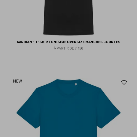
KARIBAN - T-SHIRT UNISEXE OVERSIZE MANCHES COURTES
À PARTIR DE
7.45€
Aj
NEW
au
fav