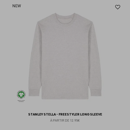
Aj
NEW
au
fav
STANLEY STELLA - FREESTYLER LONG SLEEVE
À PARTIR DE
12.95€