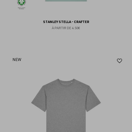
STANLEY STELLA - CRAFTER
À PARTIR DE
4.50€
Aj
NEW
au
fav