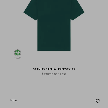
STANLEY STELLA - FREESTYLER
À PARTIR DE
11.35€
Aj
NEW