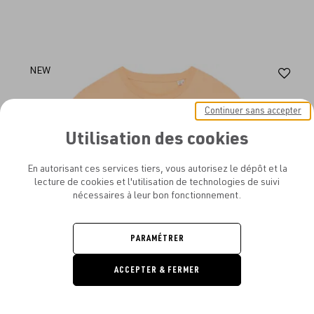
Aj
NEW
au
Continuer sans accepter
fav
Utilisation des cookies
En autorisant ces services tiers, vous autorisez le dépôt et la
lecture de cookies et l'utilisation de technologies de suivi
nécessaires à leur bon fonctionnement.
PARAMÉTRER
ACCEPTER & FERMER
DEMANDE
DE DEVIS