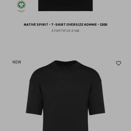
NATIVE SPIRIT - T-SHIRT OVERSIZE HOMME - 220G
À PARTIR DE
8.56€
Aj
NEW
au
fav