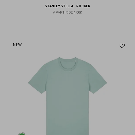
STANLEY STELLA - ROCKER
À PARTIR DE
4.00€
Aj
NEW
au
fav