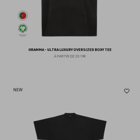
GRAMMA - ULTRA LUXURY OVERSIZED BOXY TEE
À PARTIR DE
20.19€
Aj
NEW
au
fav