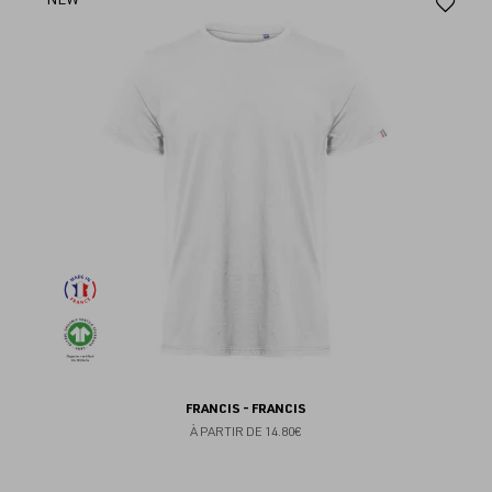
Aj
au
fav
FRANCIS - FRANCIS
À PARTIR DE
14.80€