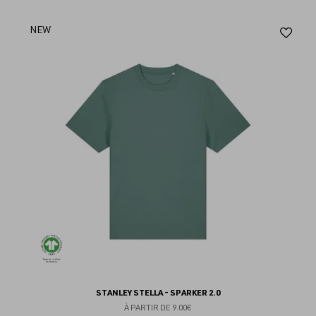
Aj
NEW
au
fav
STANLEY STELLA - SPARKER 2.0
À PARTIR DE
9.00€