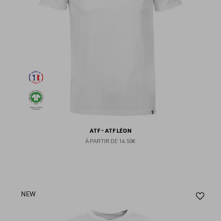
ATF - ATF LÉON
À PARTIR DE
14.50€
Aj
NEW
au