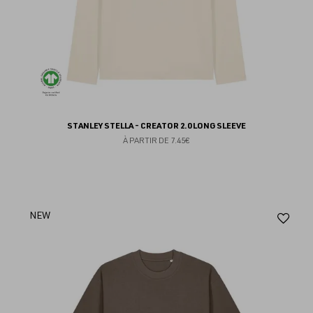
STANLEY STELLA - CREATOR 2.0 LONG SLEEVE
À PARTIR DE
7.45€
Aj
NEW
au
fav