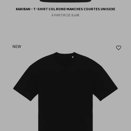
KARIBAN - T-SHIRT COL ROND MANCHES COURTES UNISEXE
À PARTIR DE
8.49€
Aj
NEW
au
fav