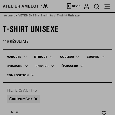
Accèder
€
DEVIS
directement
au
Accueil
VÊTEMENTS
T-shirts
T-shirt Unisexe
contenu
T-SHIRT UNISEXE
118
RÉSULTATS
MARQUES
ETHIQUE
COULEUR
COUPES
LIVRAISON
UNIVERS
ÉPAISSEUR
COMPOSITION
FILTERS ACTIFS
Couleur
:
Gris
Aj
NEW