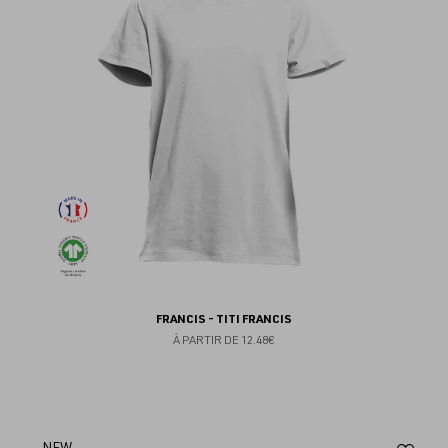
fav
FRANCIS - TITI FRANCIS
À PARTIR DE
12.48€
NEW