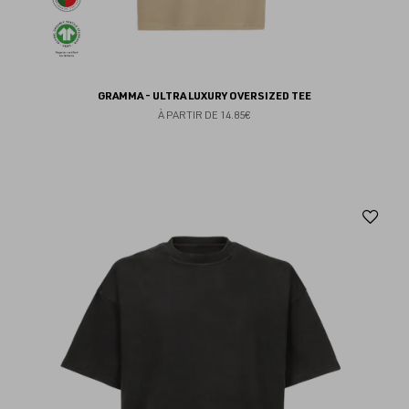
GRAMMA - ULTRA LUXURY OVERSIZED TEE
À PARTIR DE
14.85€
Aj
au
fav