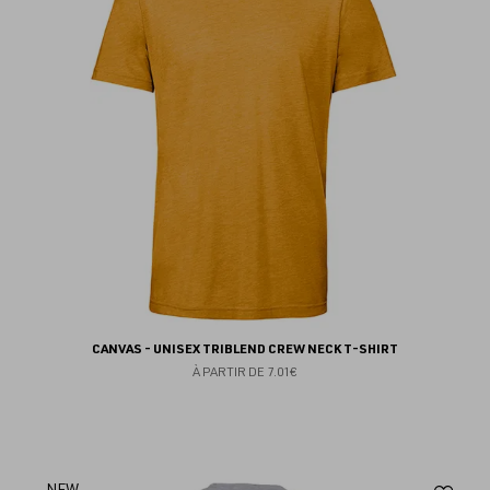
fav
CANVAS - UNISEX TRIBLEND CREW NECK T-SHIRT
À PARTIR DE
7.01€
NEW