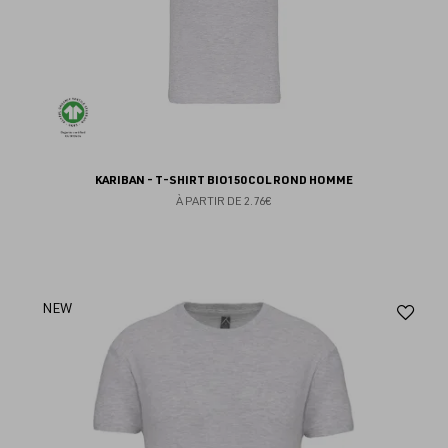
KARIBAN - T-SHIRT BIO150 COL ROND HOMME
À PARTIR DE
2.76€
Aj
NEW
au
fav