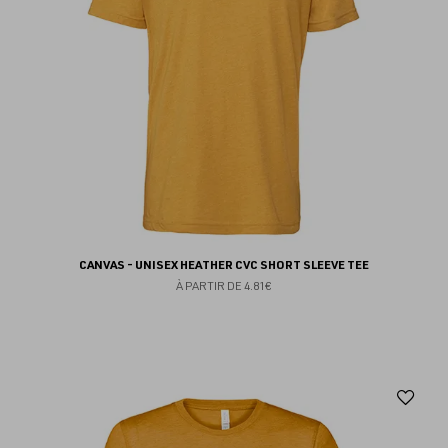
CANVAS - UNISEX HEATHER CVC SHORT SLEEVE TEE
À PARTIR DE
4.81€
Aj
au