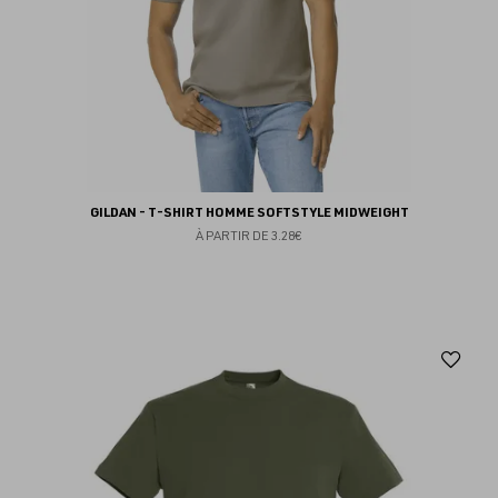
GILDAN - T-SHIRT HOMME SOFTSTYLE MIDWEIGHT
À PARTIR DE
3.28€
Aj
au
fav