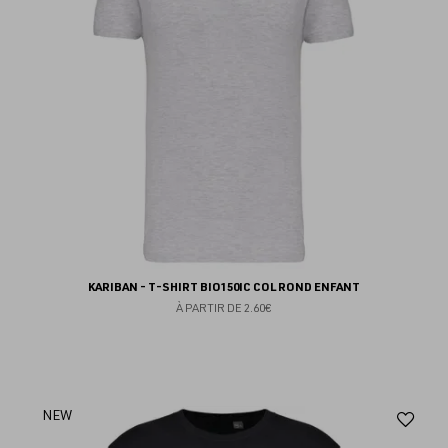
KARIBAN - T-SHIRT BIO150IC COL ROND ENFANT
À PARTIR DE
2.60€
Aj
NEW