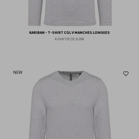
KARIBAN - T-SHIRT COL V MANCHES LONGUES
À PARTIR DE
8.09€
Aj
NEW
au
fav