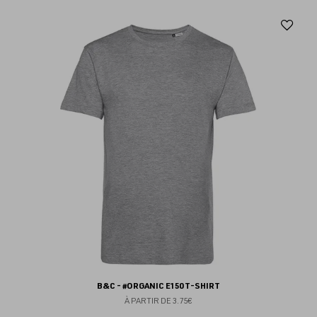
Aj
au
fav
B&C - #ORGANIC E150 T-SHIRT
À PARTIR DE
3.75€