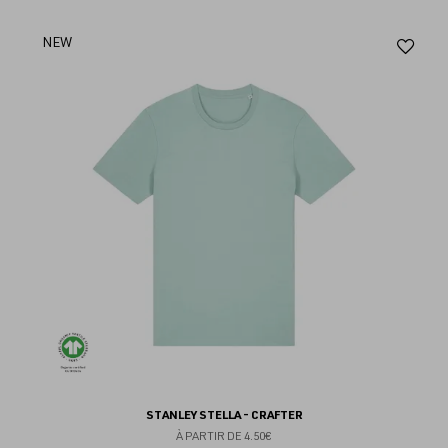
Aj
NEW
au
fav
STANLEY STELLA - CRAFTER
À PARTIR DE
4.50€