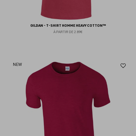
GILDAN - T-SHIRT HOMME HEAVY COTTON™
À PARTIR DE
2.89€
Aj
NEW
au
fav