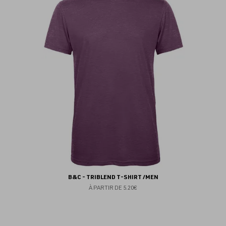
au
fav
B&C - TRIBLEND T-SHIRT /MEN
À PARTIR DE
5.20€