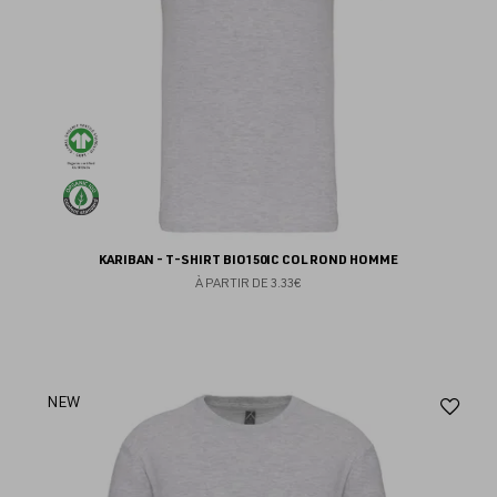
KARIBAN - T-SHIRT BIO150IC COL ROND HOMME
À PARTIR DE
3.33€
Aj
NEW
au
fav