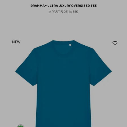
GRAMMA - ULTRA LUXURY OVERSIZED TEE
À PARTIR DE
14.85€
Aj
NEW
au
fav