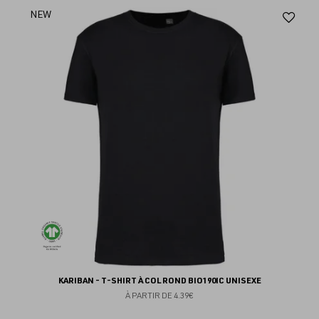
Aj
NEW
au
fav
KARIBAN - T-SHIRT À COL ROND BIO190IC UNISEXE
À PARTIR DE
4.39€