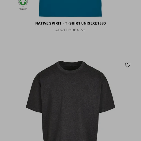
NATIVE SPIRIT - T-SHIRT UNISEXE 155G
À PARTIR DE
4.97€
Aj
au
fav