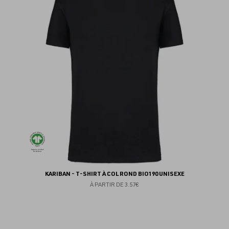
au
fav
KARIBAN - T-SHIRT À COL ROND BIO190 UNISEXE
À PARTIR DE
3.57€