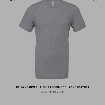
Aj
au
fav
BELLA + CANVAS - T-SHIRT HOMME COL ROND HEATHER
À PARTIR DE
4.53€