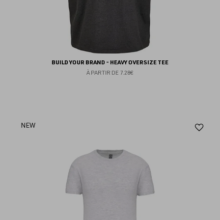
BUILD YOUR BRAND - HEAVY OVERSIZE TEE
À PARTIR DE
7.28€
Aj
NEW
au
fav