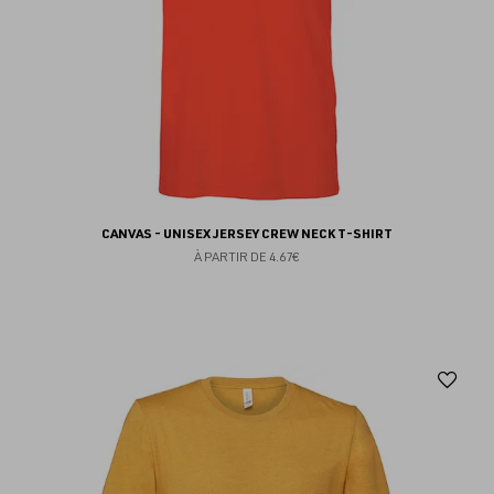
CANVAS - UNISEX JERSEY CREW NECK T-SHIRT
À PARTIR DE
4.67€
Aj
au
fav