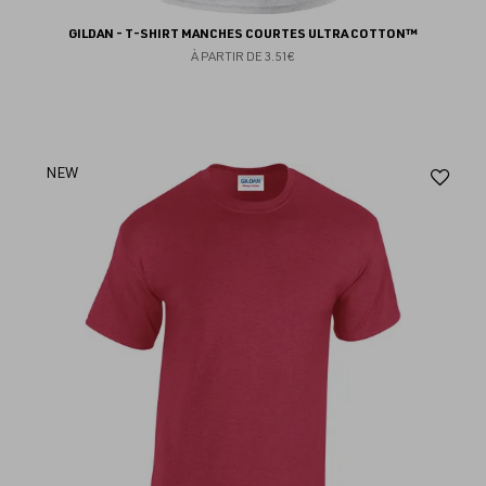
GILDAN - T-SHIRT MANCHES COURTES ULTRA COTTON™
À PARTIR DE
3.51€
Aj
NEW
au
fav