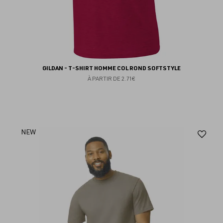
GILDAN - T-SHIRT HOMME COL ROND SOFTSTYLE
À PARTIR DE
2.71€
Aj
NEW
au
fav