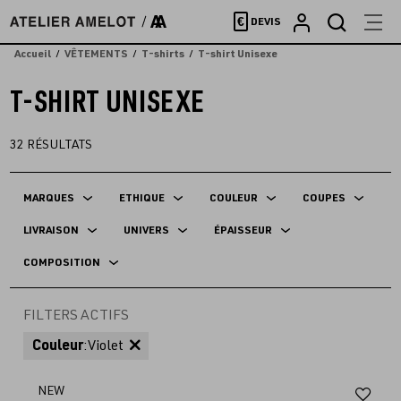
Accèder
€
DEVIS
directement
au
Accueil
VÊTEMENTS
T-shirts
T-shirt Unisexe
contenu
T-SHIRT UNISEXE
32
RÉSULTATS
MARQUES
ETHIQUE
COULEUR
COUPES
LIVRAISON
UNIVERS
ÉPAISSEUR
COMPOSITION
FILTERS ACTIFS
Couleur
:
Violet
Aj
NEW