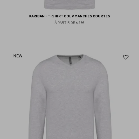
KARIBAN - T-SHIRT COL V MANCHES COURTES
À PARTIR DE
6.28€
Aj
NEW
au
fav