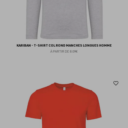
KARIBAN - T-SHIRT COL ROND MANCHES LONGUES HOMME
À PARTIR DE
8.09€
Aj
au
fav