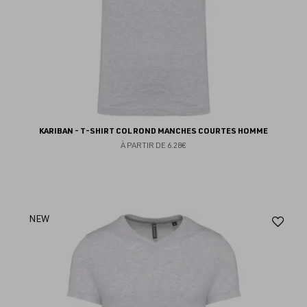
KARIBAN - T-SHIRT COL ROND MANCHES COURTES HOMME
À PARTIR DE
6.28€
Aj
NEW
au
fav