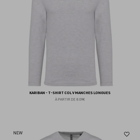
KARIBAN - T-SHIRT COL V MANCHES LONGUES
À PARTIR DE
8.09€
Aj
NEW