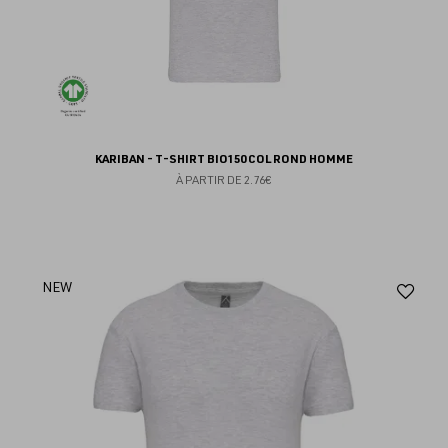
KARIBAN - T-SHIRT BIO150 COL ROND HOMME
À PARTIR DE
2.76€
Aj
NEW
au
fav