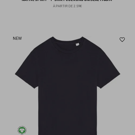
À PARTIR DE
2.59€
Aj
NEW
au
fav