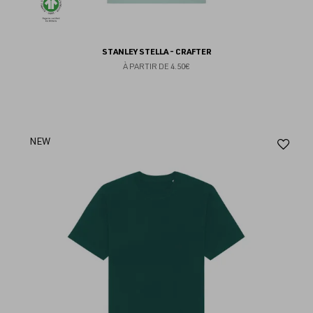
STANLEY STELLA - CRAFTER
À PARTIR DE
4.50€
Aj
NEW
au
fav