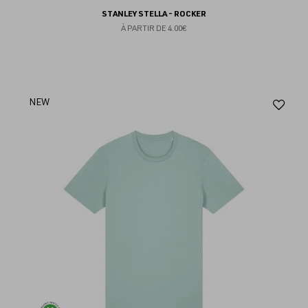
STANLEY STELLA - ROCKER
À PARTIR DE
4.00€
Aj
NEW
au
fav