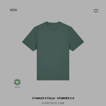
Aj
NEW
au
fav
STANLEY STELLA - SPARKER 2.0
À PARTIR DE
9.00€