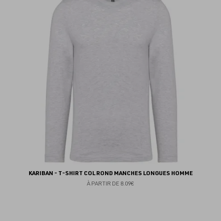
au
fav
KARIBAN - T-SHIRT COL ROND MANCHES LONGUES HOMME
À PARTIR DE
8.09€