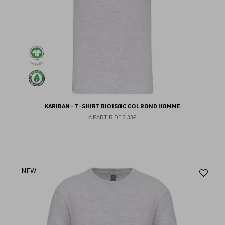
KARIBAN - T-SHIRT BIO150IC COL ROND HOMME
À PARTIR DE
3.33€
Aj
NEW
au
fav