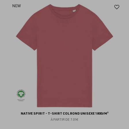
Aj
NEW
au
fav
NATIVE SPIRIT - T-SHIRT COL ROND UNISEXE 180G/M²
À PARTIR DE
7.01€