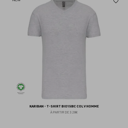
Aj
au
fav
KARIBAN - T-SHIRT BIO150IC COL V HOMME
À PARTIR DE
3.28€