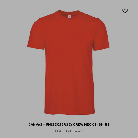
Aj
au
fav
CANVAS - UNISEX JERSEY CREW NECK T-SHIRT
À PARTIR DE
4.67€