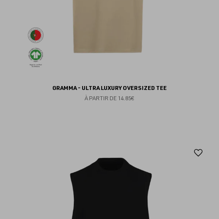
GRAMMA - ULTRA LUXURY OVERSIZED TEE
À PARTIR DE
14.85€
Aj
au
fav