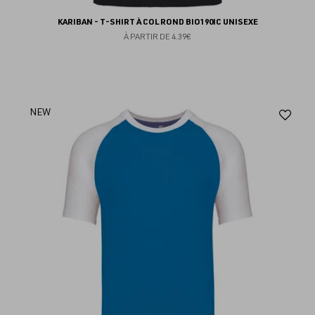
KARIBAN - T-SHIRT À COL ROND BIO190IC UNISEXE
À PARTIR DE
4.39€
Aj
NEW
au
fav