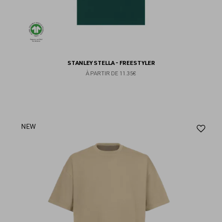
STANLEY STELLA - FREESTYLER
À PARTIR DE
11.35€
Aj
NEW
au
fav