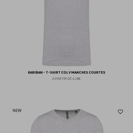
KARIBAN - T-SHIRT COL V MANCHES COURTES
À PARTIR DE
6.28€
Aj
NEW
au
fav