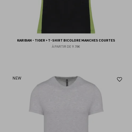
KARIBAN - TIGER > T-SHIRT BICOLORE MANCHES COURTES
À PARTIR DE
9.78€
Aj
NEW
au
fav