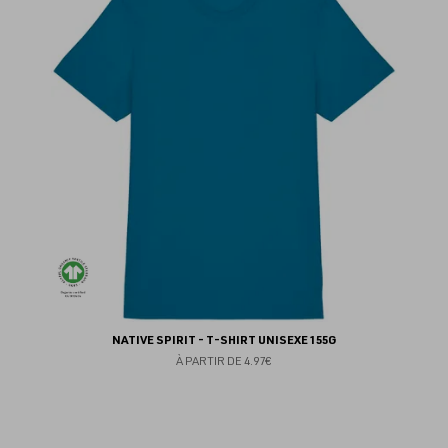
au
fav
NATIVE SPIRIT - T-SHIRT UNISEXE 155G
À PARTIR DE
4.97€