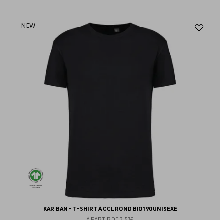
Aj
NEW
au
fav
KARIBAN - T-SHIRT À COL ROND BIO190 UNISEXE
À PARTIR DE
3.57€