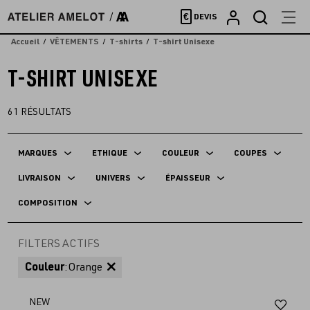
Accèder
€
DEVIS
directement
au
Accueil
VÊTEMENTS
T-shirts
T-shirt Unisexe
contenu
T-SHIRT UNISEXE
61
RÉSULTATS
MARQUES
ETHIQUE
COULEUR
COUPES
LIVRAISON
UNIVERS
ÉPAISSEUR
COMPOSITION
FILTERS ACTIFS
Couleur
:
Orange
Aj
NEW