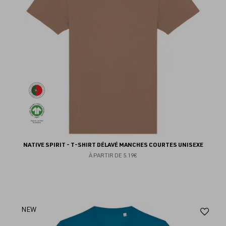
NATIVE SPIRIT - T-SHIRT DÉLAVÉ MANCHES COURTES UNISEXE
À PARTIR DE
5.19€
Aj
NEW