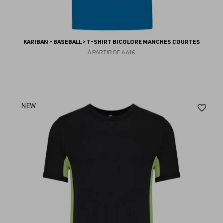
KARIBAN - BASEBALL > T-SHIRT BICOLORE MANCHES COURTES
À PARTIR DE
6.61€
Aj
NEW
au
fav