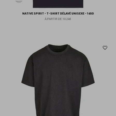
NATIVE SPIRIT - T-SHIRT DÉLAVÉ UNISEXE - 165G
À PARTIR DE
10.24€
Aj
au
fav