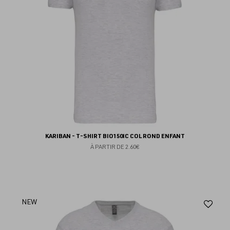
KARIBAN - T-SHIRT BIO150IC COL ROND ENFANT
À PARTIR DE
2.60€
Aj
NEW
au