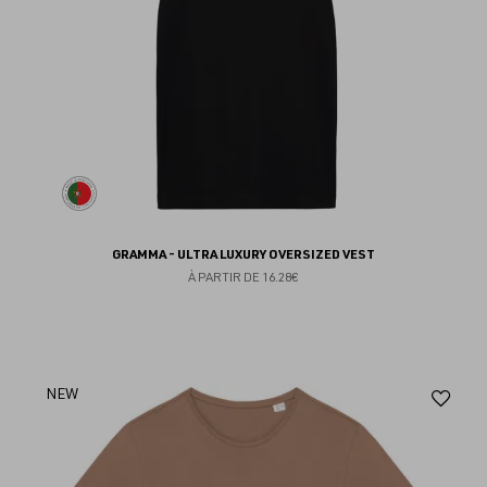
GRAMMA - ULTRA LUXURY OVERSIZED VEST
À PARTIR DE
16.28€
Aj
NEW
au
fav