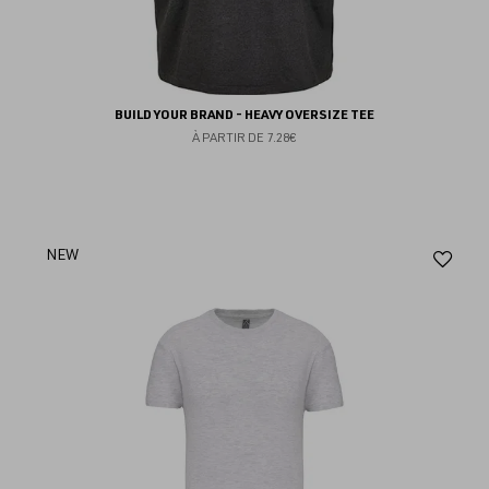
BUILD YOUR BRAND - HEAVY OVERSIZE TEE
À PARTIR DE
7.28€
Aj
NEW
au
fav