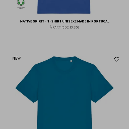
NATIVE SPIRIT - T-SHIRT UNISEXE MADE IN PORTUGAL
À PARTIR DE
13.86€
Aj
NEW
au
fav