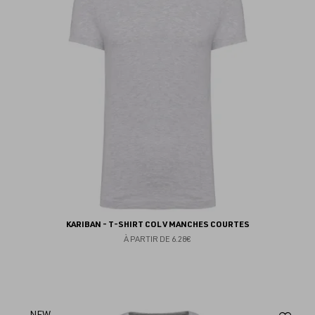
fav
KARIBAN - T-SHIRT COL V MANCHES COURTES
À PARTIR DE
6.28€
NEW