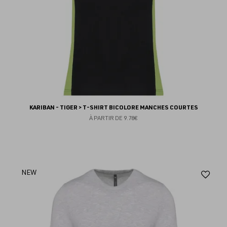
KARIBAN - TIGER > T-SHIRT BICOLORE MANCHES COURTES
À PARTIR DE
9.78€
Aj
NEW
au
fav