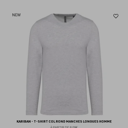
Aj
NEW
au
fav
KARIBAN - T-SHIRT COL ROND MANCHES LONGUES HOMME
À PARTIR DE
8.09€