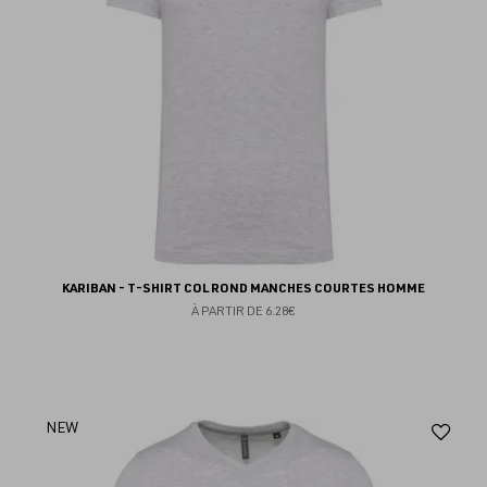
KARIBAN - T-SHIRT COL ROND MANCHES COURTES HOMME
À PARTIR DE
6.28€
Aj
NEW
au