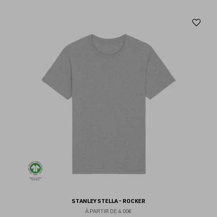
Aj
au
fav
STANLEY STELLA - ROCKER
À PARTIR DE
4.00€