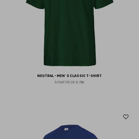
NEUTRAL - MEN`S CLASSIC T-SHIRT
À PARTIR DE
8.78€
Aj
au
fav