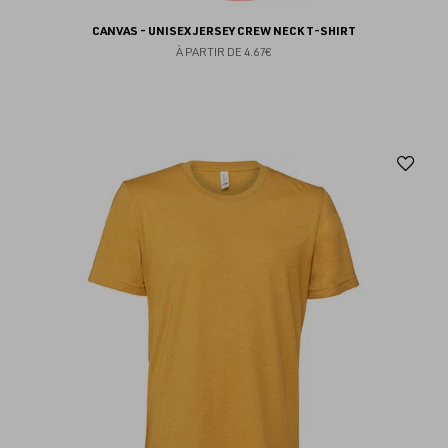
CANVAS - UNISEX JERSEY CREW NECK T-SHIRT
À PARTIR DE
4.67€
Aj
au
fav