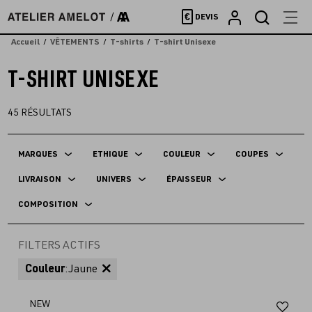
Accèder
€
DEVIS
directement
au
Accueil
VÊTEMENTS
T-shirts
T-shirt Unisexe
contenu
T-SHIRT UNISEXE
45
RÉSULTATS
MARQUES
ETHIQUE
COULEUR
COUPES
LIVRAISON
UNIVERS
ÉPAISSEUR
COMPOSITION
FILTERS ACTIFS
Couleur
:
Jaune
Aj
NEW