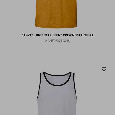
CANVAS - UNISEX TRIBLEND CREW NECK T-SHIRT
À PARTIR DE
7.01€
Aj
au
fav