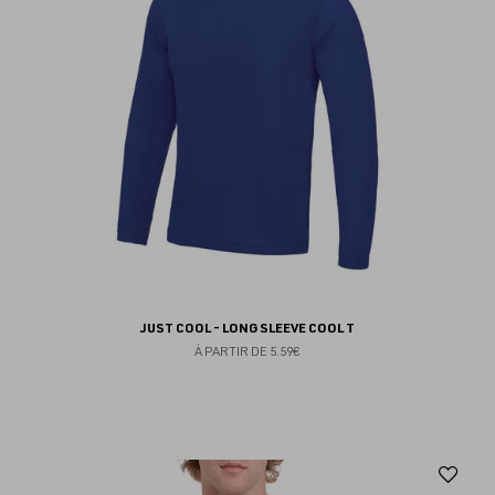
JUST COOL - LONG SLEEVE COOL T
À PARTIR DE
5.59€
Aj