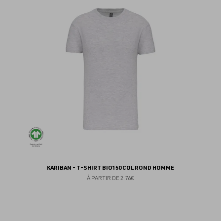
au
fav
KARIBAN - T-SHIRT BIO150 COL ROND HOMME
À PARTIR DE
2.76€