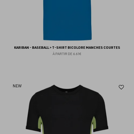
KARIBAN - BASEBALL > T-SHIRT BICOLORE MANCHES COURTES
À PARTIR DE
6.61€
Aj
NEW
au
fav