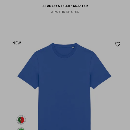
STANLEY STELLA - CRAFTER
À PARTIR DE
4.50€
Aj
NEW
au
fav