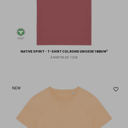
NATIVE SPIRIT - T-SHIRT COL ROND UNISEXE 180G/M²
À PARTIR DE
7.01€
Aj
NEW
au
fav