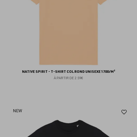
NATIVE SPIRIT - T-SHIRT COL ROND UNISEXE 170G/M²
À PARTIR DE
2.59€
Aj
NEW
au
fav