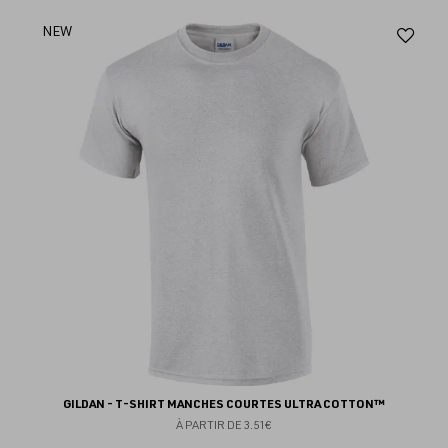
Aj
NEW
au
fav
GILDAN - T-SHIRT MANCHES COURTES ULTRA COTTON™
À PARTIR DE
3.51€