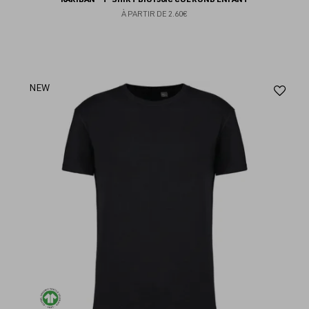
À PARTIR DE
2.60€
Aj
NEW
au
fav