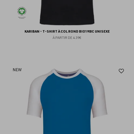
KARIBAN - T-SHIRT À COL ROND BIO190IC UNISEXE
À PARTIR DE
4.39€
Aj
NEW
au
fav