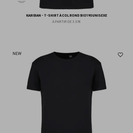
KARIBAN - T-SHIRT À COL ROND BIO190 UNISEXE
À PARTIR DE
3.57€
Aj
NEW
au
fav