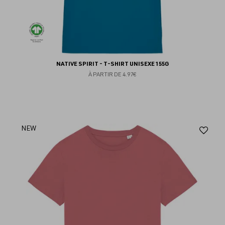
NATIVE SPIRIT - T-SHIRT UNISEXE 155G
À PARTIR DE
4.97€
Aj
NEW
au
fav