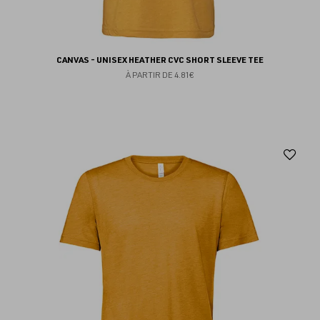
CANVAS - UNISEX HEATHER CVC SHORT SLEEVE TEE
À PARTIR DE
4.81€
Aj
au
fav