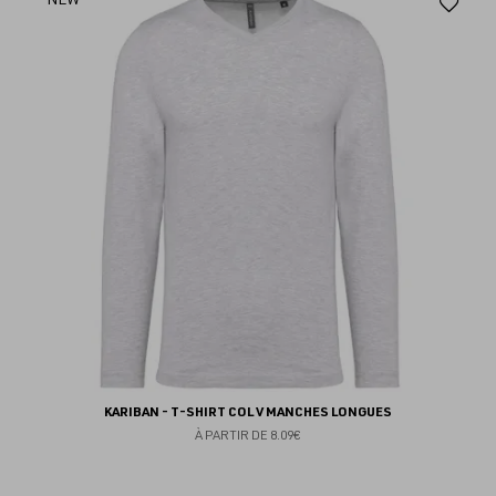
Aj
au
fav
KARIBAN - T-SHIRT COL V MANCHES LONGUES
À PARTIR DE
8.09€