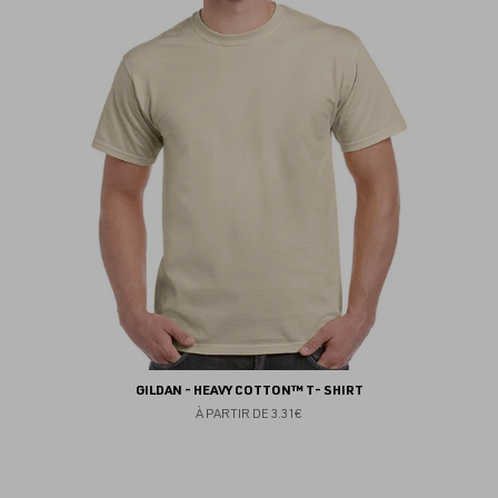
au
fav
GILDAN - HEAVY COTTON™ T- SHIRT
À PARTIR DE
3.31€