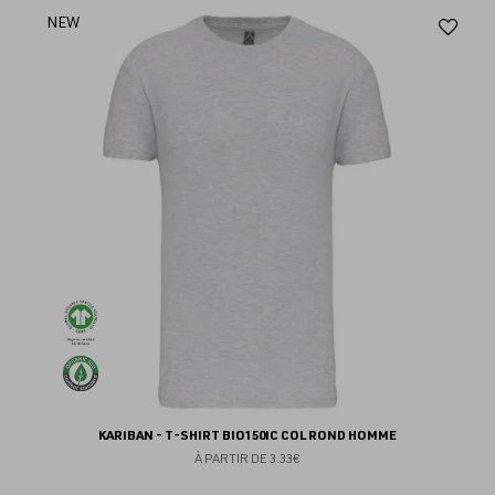
Aj
NEW
au
fav
KARIBAN - T-SHIRT BIO150IC COL ROND HOMME
À PARTIR DE
3.33€