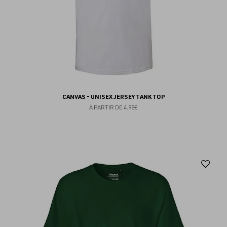
CANVAS - UNISEX JERSEY TANK TOP
À PARTIR DE
4.98€
Aj
au
fav