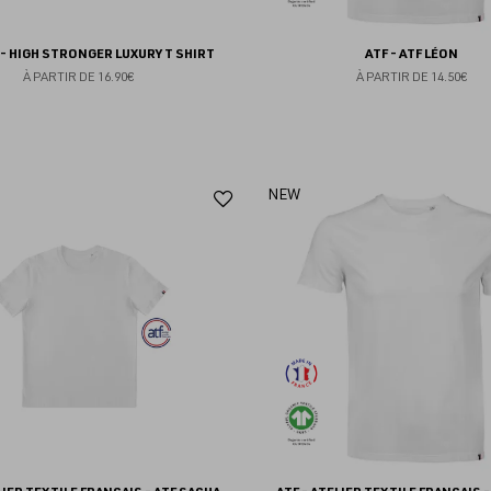
- HIGH STRONGER LUXURY T SHIRT
ATF - ATF LÉON
À PARTIR DE
16.90€
À PARTIR DE
14.50€
Ajouter
NEW
aux
favoris