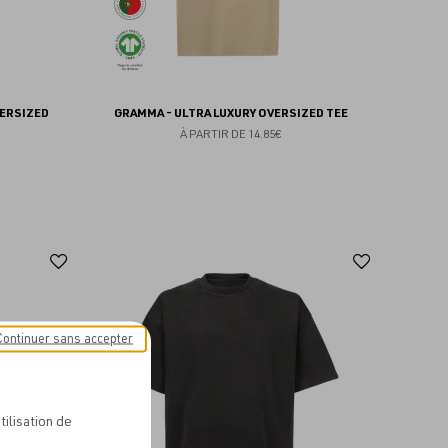
VERSIZED
GRAMMA - ULTRA LUXURY OVERSIZED TEE
À PARTIR DE
14.85€
Ajouter
Ajoute
aux
aux
favoris
favoris
Continuer sans accepter
tilisation de