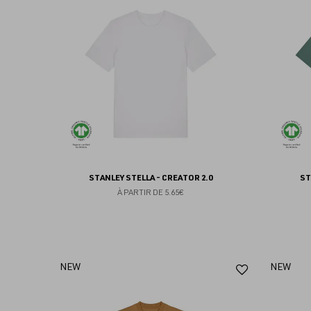
aux
favoris
STANLEY STELLA - CREATOR 2.0
ST
À PARTIR DE
5.65€
Ajouter
NEW
NEW
aux