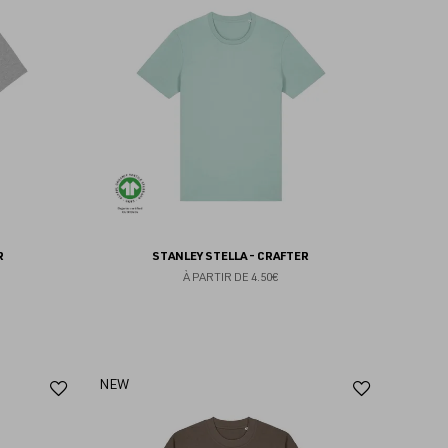
aux
aux
favoris
favoris
R
STANLEY STELLA - CRAFTER
À PARTIR DE
4.50€
Ajouter
Ajoute
NEW
aux
aux