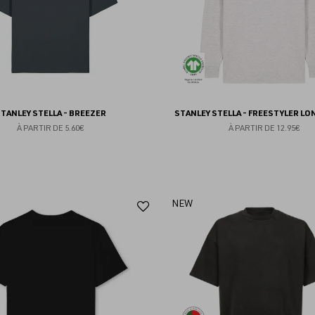
TANLEY STELLA - BREEZER
STANLEY STELLA - FREESTYLER LO
À PARTIR DE
5.60€
À PARTIR DE
12.95€
Ajouter
NEW
aux
favoris