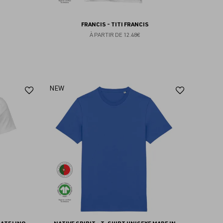
FRANCIS - TITI FRANCIS
À PARTIR DE
12.48€
Ajouter
Ajoute
NEW
aux
aux
favoris
favoris