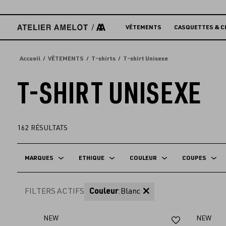
Accèder
directement
au
VÊTEMENTS
CASQUETTES & C
contenu
Accueil
VÊTEMENTS
T-shirts
T-shirt Unisexe
T-SHIRT UNISEXE
162
RÉSULTATS
MARQUES
ETHIQUE
COULEUR
COUPES
FILTERS ACTIFS
Couleur
:
Blanc
Ajouter
NEW
NEW