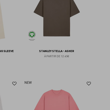
favoris
favoris
NG SLEEVE
STANLEY STELLA - ASHER
À PARTIR DE
12.45€
Ajouter
Ajoute
NEW
aux
aux
favoris
favoris