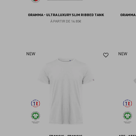
GRAMMA - ULTRA LUXURY SLIM RIBBED TANK
GRAMMA 
À PARTIR DE
14.85€
Ajouter
NEW
NEW
aux
favoris