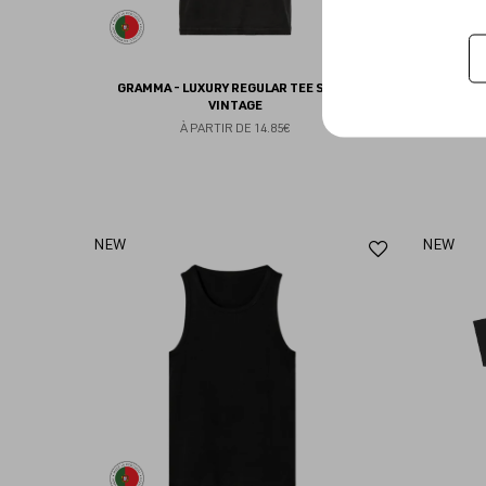
GRAMMA - LUXURY REGULAR TEE SHIRT
GRAMM
VINTAGE
À PARTIR DE
14.85€
Ajouter
NEW
NEW
aux
favoris