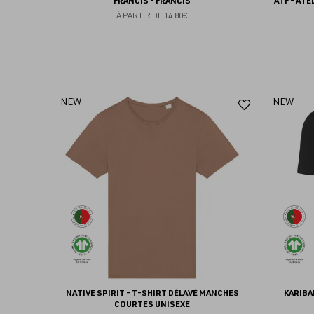
FRANCIS - FRANCIS
ATF - ATE
À PARTIR DE
14.80€
Ajouter
NEW
NEW
aux
favoris
NATIVE SPIRIT - T-SHIRT DÉLAVÉ MANCHES
KARIBA
COURTES UNISEXE