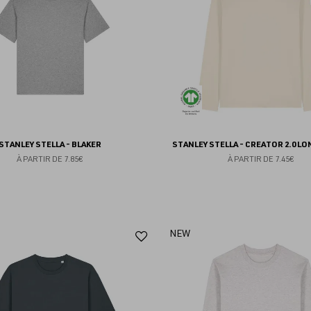
favoris
STANLEY STELLA - BLAKER
STANLEY STELLA - CREATOR 2.0 LO
À PARTIR DE
7.85€
À PARTIR DE
7.45€
Ajouter
NEW
aux
favoris