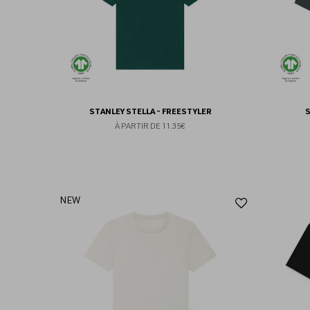
STANLEY STELLA - FREESTYLER
S
À PARTIR DE
11.35€
Ajouter
NEW
aux
favoris