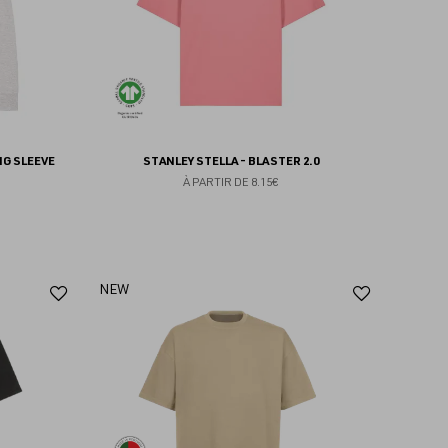
NG SLEEVE
STANLEY STELLA - BLASTER 2.0
À PARTIR DE
8.15€
Ajouter
Ajoute
NEW
aux
aux
favoris
favoris