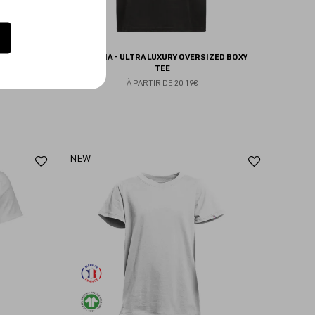
ZED VEST
GRAMMA - ULTRA LUXURY OVERSIZED BOXY
TEE
À PARTIR DE
20.19€
Ajouter
Ajoute
NEW
aux
aux
favoris
favoris