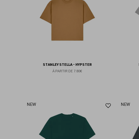
favoris
STANLEY STELLA - HYPSTER
À PARTIR DE
7.80€
Ajouter
NEW
NEW
aux
favoris