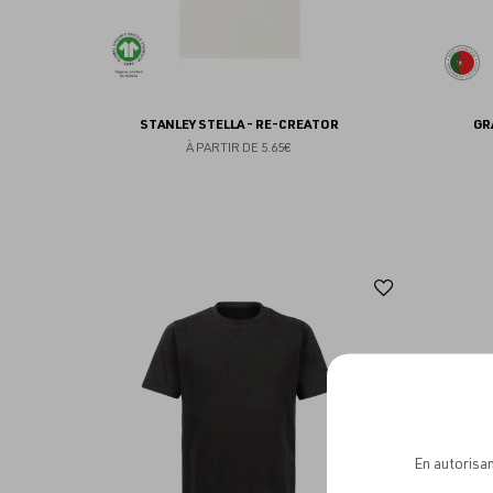
STANLEY STELLA - RE-CREATOR
GR
À PARTIR DE
5.65€
Ajouter
aux
favoris
En autorisan