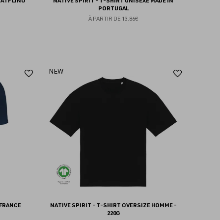
 ATF LINO
NATIVE SPIRIT - T-SHIRT UNISEXE MADE IN
PORTUGAL
À PARTIR DE
13.86€
Ajouter
Ajoute
NEW
aux
aux
favoris
favoris
 FRANCE
NATIVE SPIRIT - T-SHIRT OVERSIZE HOMME -
220G