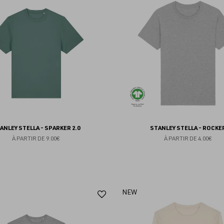
aux
favoris
ANLEY STELLA - SPARKER 2.0
STANLEY STELLA - ROCKE
À PARTIR DE
9.00€
À PARTIR DE
4.00€
Ajouter
NEW
aux