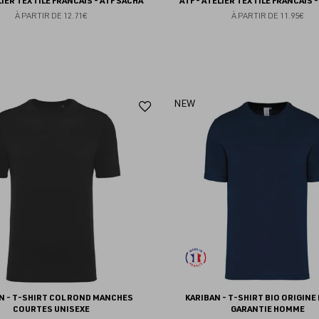
LIER TEXTILE FRANCAIS - ATF SACHA
ATF - ATELIER TEXTILE FRANCAIS -
À PARTIR DE
12.71€
À PARTIR DE
11.95€
Ajouter
NEW
aux
favoris
N - T-SHIRT COL ROND MANCHES
KARIBAN - T-SHIRT BIO ORIGINE
COURTES UNISEXE
GARANTIE HOMME