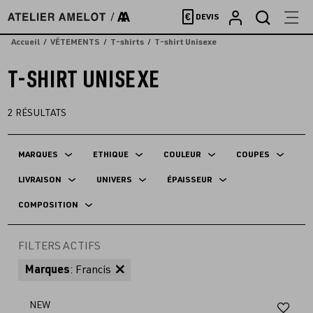
Accèder
€
DEVIS
directement
au
Accueil
VÊTEMENTS
T-shirts
T-shirt Unisexe
contenu
T-SHIRT UNISEXE
2
RÉSULTATS
MARQUES
ETHIQUE
COULEUR
COUPES
LIVRAISON
UNIVERS
ÉPAISSEUR
COMPOSITION
FILTERS ACTIFS
Marques
: Francis
Aj
NEW