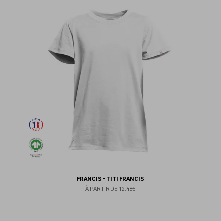
au
fav
FRANCIS - TITI FRANCIS
À PARTIR DE
12.48€