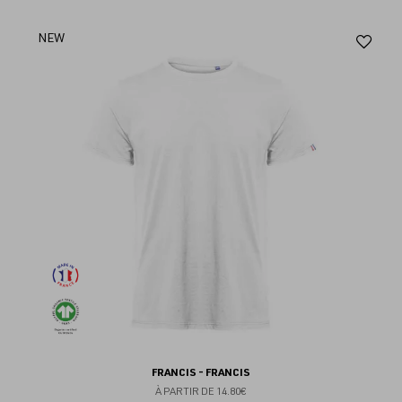
Aj
NEW
au
fav
FRANCIS - FRANCIS
À PARTIR DE
14.80€