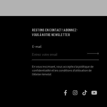
RESTONS EN CONTACT ! ABONNEZ-
VOUS À NOTRE NEWSLETTER
E-mail
Envo
En vous inscrivant, vous acceptez la politique de
confidentialité et les conditions d’utilisation de
l’Atelier Amelot
Retrouvez
Retrouvez
Retrouve
Retr
nous
nous
nous
nous