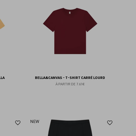
aux
aux
favoris
favoris
LLA
BELLA&CANVAS - T-SHIRT CARRÉ LOURD
À PARTIR DE
7.61€
Ajouter
Ajoute
NEW
aux
aux