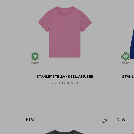
aux
favoris
STANLEY STELLA - STELLA MUSER
STANLE
À PARTIR DE
5.20€
Ajouter
NEW
NEW
aux