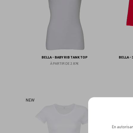
BELLA - BABY RIB TANK TOP
BELLA -
À PARTIR DE
2.87€
Ajouter
NEW
aux
favoris
En autorisan