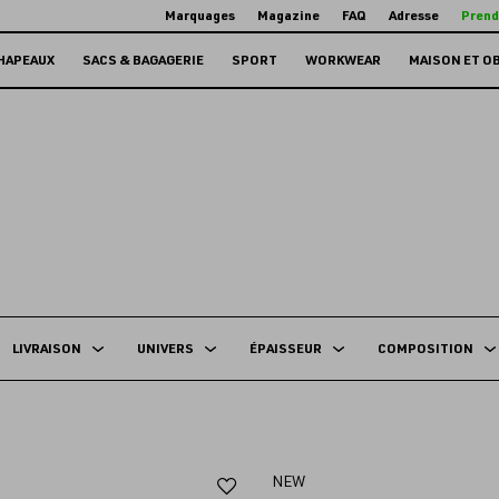
Marquages
Magazine
FAQ
Adresse
Prend
HAPEAUX
SACS & BAGAGERIE
SPORT
WORKWEAR
MAISON ET O
LIVRAISON
UNIVERS
ÉPAISSEUR
COMPOSITION
Ajouter
NEW