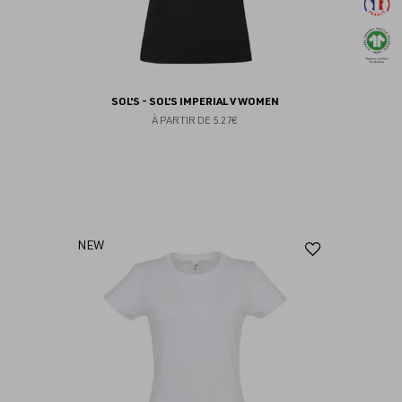
SOL'S - SOL'S IMPERIAL V WOMEN
À PARTIR DE
5.27€
Ajouter
NEW
aux
favoris