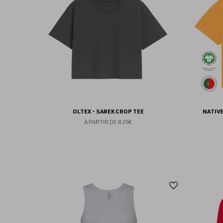
favoris
OLTEX - SAREK CROP TEE
NATIVE
À PARTIR DE
8.25€
Ajouter
aux
favoris