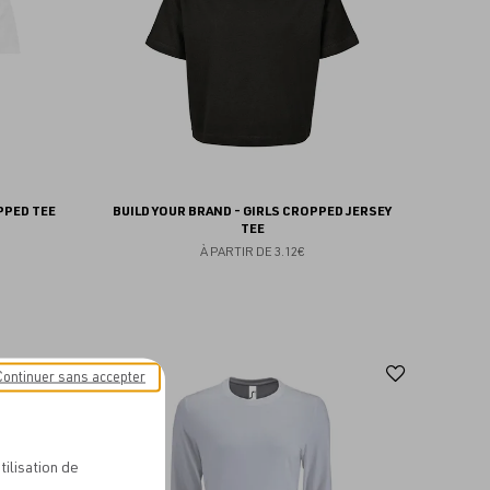
PPED TEE
BUILD YOUR BRAND - GIRLS CROPPED JERSEY
TEE
À PARTIR DE
3.12€
Ajouter
Ajoute
Continuer sans accepter
aux
aux
favoris
favoris
tilisation de