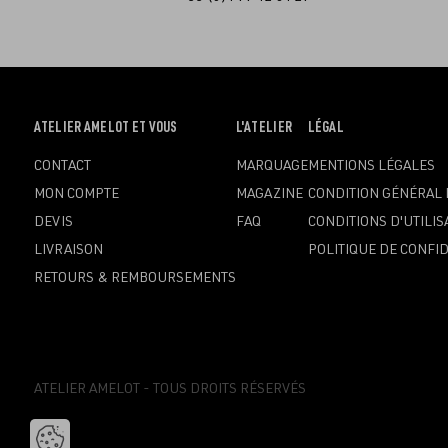
OUVRIR
ATELIER AMELOT ET VOUS
OUVRIR
L'ATELIER
OUVRIR
LÉGAL
LE
LE
LE
CONTACT
MARQUAGE
MENTIONS LÉGALES
MENU
MENU
MENU
MON COMPTE
MAGAZINE
CONDITION GÉNÉRAL 
DEVIS
FAQ
CONDITIONS D'UTILIS
LIVRAISON
POLITIQUE DE CONFID
RETOURS & REMBOURSEMENTS
ATELIER AMELOT - TOUS DROITS RÉSERVÉS