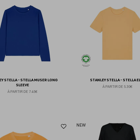
aux
favoris
Y STELLA - STELLA MUSER LONG
STANLEY STELLA - STELLA E
SLEEVE
À PARTIR DE
5.30€
À PARTIR DE
7.45€
Ajouter
NEW
aux