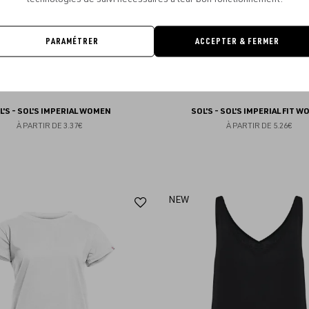
PARAMÉTRER
ACCEPTER & FERMER
L'S - SOL'S IMPERIAL WOMEN
SOL'S - SOL'S IMPERIAL FIT 
À PARTIR DE
3.37€
À PARTIR DE
5.26€
Ajouter
NEW
aux
favoris