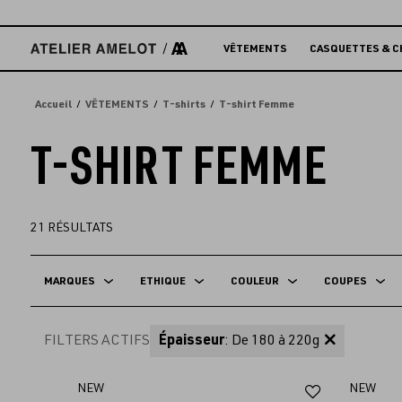
Accèder
directement
au
VÊTEMENTS
CASQUETTES & C
contenu
Accueil
VÊTEMENTS
T-shirts
T-shirt Femme
T-SHIRT FEMME
21
RÉSULTATS
MARQUES
ETHIQUE
COULEUR
COUPES
FILTERS ACTIFS
Épaisseur
: De 180 à 220g
Ajouter
NEW
NEW