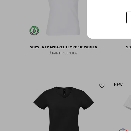
SOL'S - RTP APPAREL TEMPO 185 WOMEN
SO
À PARTIR DE
3.88€
Ajouter
NEW
aux
favoris