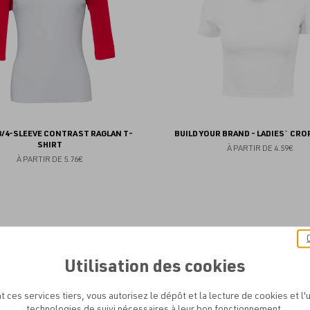
 3/4-SLEEVE CONTRAST RAGLAN T-
BUILD YOUR BRAND - LADIES` CRO
SHIRT
À PARTIR DE
4.59€
À PARTIR DE
5.76€
Ajouter
aux
Utilisation des cookies
favoris
t ces services tiers, vous autorisez le dépôt et la lecture de cookies et l'u
technologies de suivi nécessaires à leur bon fonctionnement.