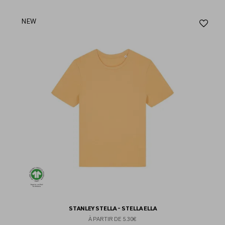
Aj
NEW
au
fav
STANLEY STELLA - STELLA ELLA
À PARTIR DE
5.30€