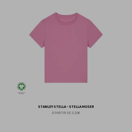
au
fav
STANLEY STELLA - STELLA MUSER
À PARTIR DE
5.20€