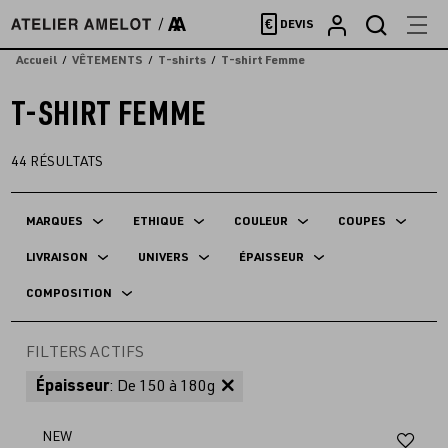
Accèder
€
DEVIS
directement
au
Accueil
VÊTEMENTS
T-shirts
T-shirt Femme
contenu
T-SHIRT FEMME
44
RÉSULTATS
MARQUES
ETHIQUE
COULEUR
COUPES
LIVRAISON
UNIVERS
ÉPAISSEUR
COMPOSITION
FILTERS ACTIFS
Épaisseur
: De 150 à 180g
Aj
NEW