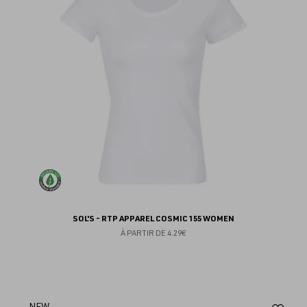
fav
SOL'S - RTP APPAREL COSMIC 155 WOMEN
À PARTIR DE
4.29€
NEW