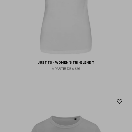
JUST TS - WOMEN'S TRI-BLEND T
À PARTIR DE
6.62€
Aj
au
fav