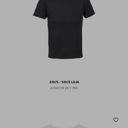
SOL'S - SOL'S LILIA
À PARTIR DE
2.93€
Aj