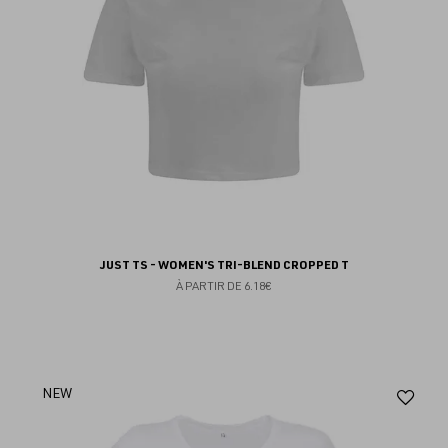
JUST TS - WOMEN'S TRI-BLEND CROPPED T
À PARTIR DE
6.18€
Aj
NEW
au