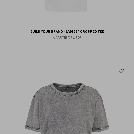
BUILD YOUR BRAND - LADIES` CROPPED TEE
À PARTIR DE
4.59€
Aj
au
fav