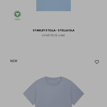
STANLEY STELLA - STELLA ISLA
À PARTIR DE
4.84€
Aj
NEW
au
fav