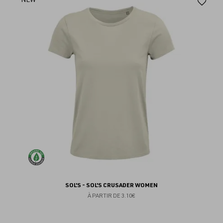
Aj
au
fav
SOL'S - SOL'S CRUSADER WOMEN
À PARTIR DE
3.10€