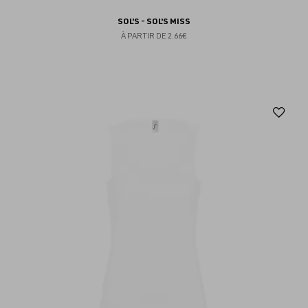
SOL'S - SOL'S MISS
À PARTIR DE
2.66€
Aj
au
fav