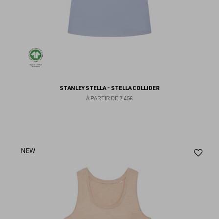
STANLEY STELLA - STELLA COLLIDER
À PARTIR DE
7.45€
Aj
NEW
au
fav