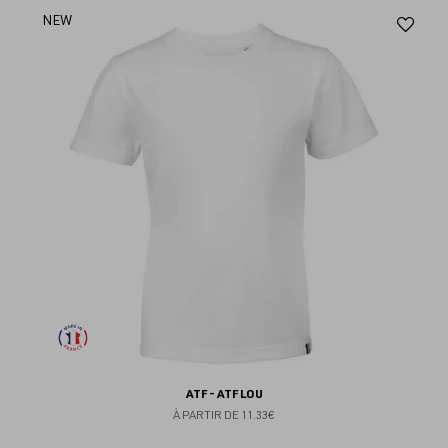
Aj
NEW
au
fav
ATF - ATF LOU
À PARTIR DE
11.33€