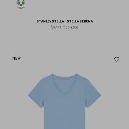
STANLEY STELLA - STELLA SERENA
À PARTIR DE
4.50€
Aj
NEW
au
fav