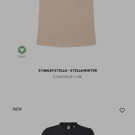
STANLEY STELLA - STELLA MINTER
À PARTIR DE
5.70€
Aj
NEW
au
fav