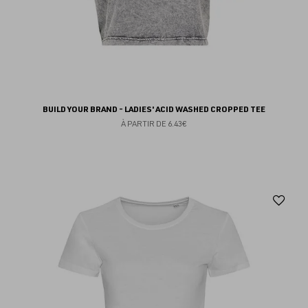
BUILD YOUR BRAND - LADIES' ACID WASHED CROPPED TEE
À PARTIR DE
6.43€
Aj
au
fav