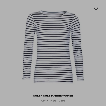
Aj
au
fav
SOL'S - SOL'S MARINE WOMEN
À PARTIR DE
10.86€