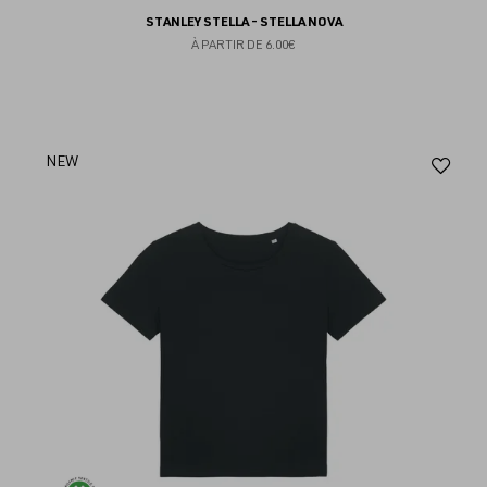
STANLEY STELLA - STELLA NOVA
À PARTIR DE
6.00€
Aj
NEW
au
fav