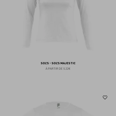
SOL'S - SOL'S MAJESTIC
À PARTIR DE
5.22€
Aj
au
fav