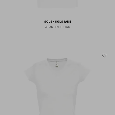
SOL'S - SOL'S JANE
À PARTIR DE
3.84€
Aj
au
fav