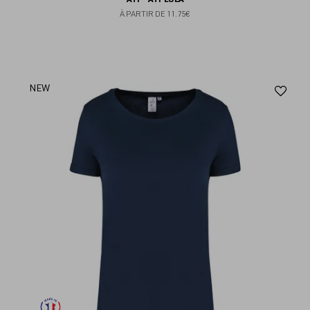
À PARTIR DE
11.75€
Aj
NEW
au
fav