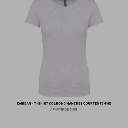
au
fav
KARIBAN - T-SHIRT COL ROND MANCHES COURTES FEMME
À PARTIR DE
5.80€