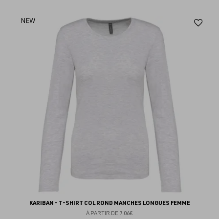
Aj
NEW
au
fav
KARIBAN - T-SHIRT COL ROND MANCHES LONGUES FEMME
À PARTIR DE
7.06€