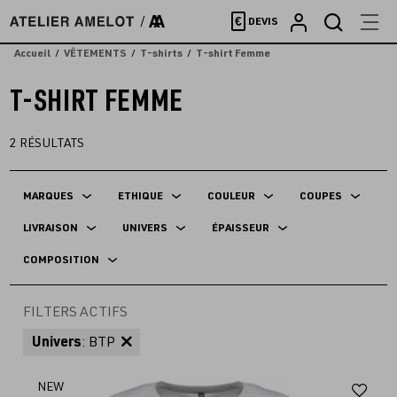
Accèder
€
DEVIS
directement
au
Accueil
VÊTEMENTS
T-shirts
T-shirt Femme
contenu
T-SHIRT FEMME
2
RÉSULTATS
MARQUES
ETHIQUE
COULEUR
COUPES
LIVRAISON
UNIVERS
ÉPAISSEUR
COMPOSITION
FILTERS ACTIFS
Univers
: BTP
Aj
NEW