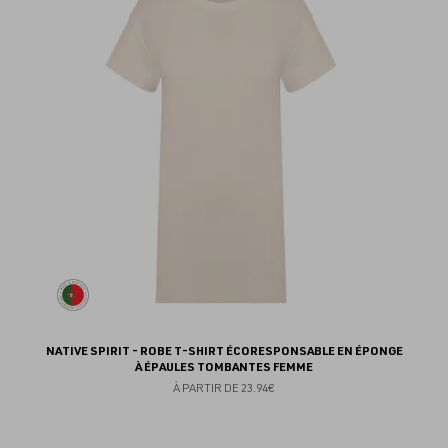
au
fav
NATIVE SPIRIT - ROBE T-SHIRT ÉCORESPONSABLE EN ÉPONGE
À ÉPAULES TOMBANTES FEMME
À PARTIR DE
23.94€