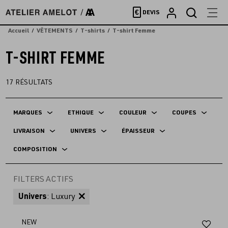
Accèder
€
DEVIS
directement
au
Accueil
VÊTEMENTS
T-shirts
T-shirt Femme
contenu
T-SHIRT FEMME
17
RÉSULTATS
MARQUES
ETHIQUE
COULEUR
COUPES
LIVRAISON
UNIVERS
ÉPAISSEUR
COMPOSITION
FILTERS ACTIFS
Univers
: Luxury
Aj
NEW