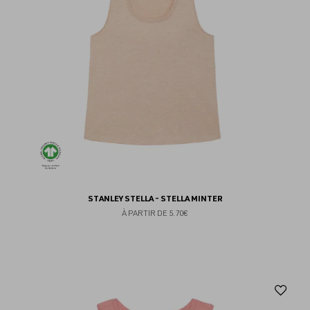
STANLEY STELLA - STELLA MINTER
À PARTIR DE
5.70€
Aj