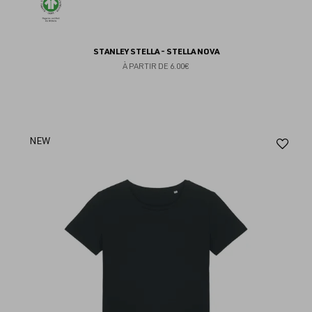
STANLEY STELLA - STELLA NOVA
À PARTIR DE
6.00€
Aj
NEW
au
fav