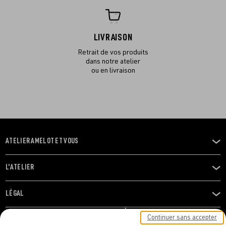
LIVRAISON
Retrait de vos produits
dans notre atelier
ou en livraison
ATELIER AMELOT ET VOUS
OUVRIR
LE
MENU
L'ATELIER
OUVRIR
LE
MENU
LÉGAL
OUVRIR
LE
RESTONS EN CONTACT ! ABONNEZ-VOUS À NOTRE
Continuer sans accepter
MENU
NEWSLETTER