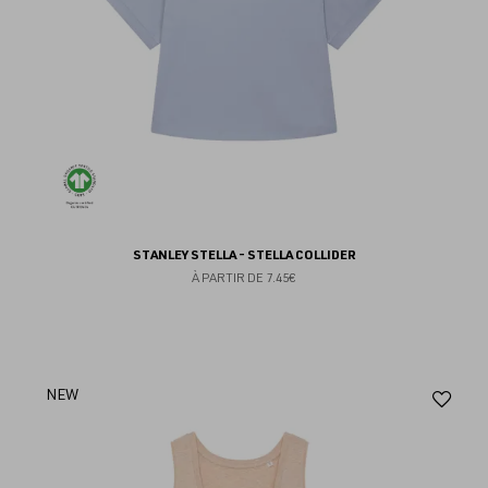
STANLEY STELLA - STELLA COLLIDER
À PARTIR DE
7.45€
Aj
NEW
au
fav