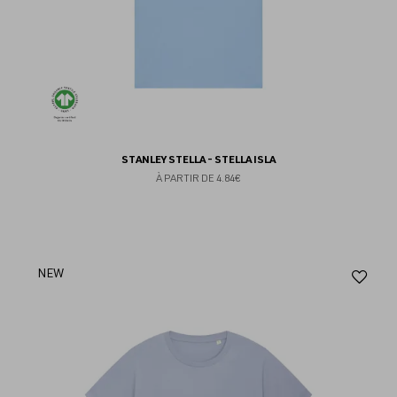
STANLEY STELLA - STELLA ISLA
À PARTIR DE
4.84€
Aj
NEW
au
fav