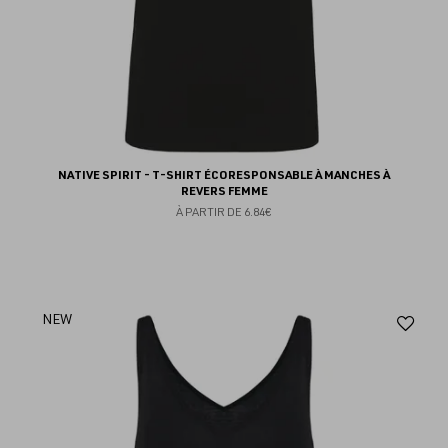
NATIVE SPIRIT - T-SHIRT ÉCORESPONSABLE À MANCHES À
REVERS FEMME
À PARTIR DE
6.84€
Aj
NEW
au
fav