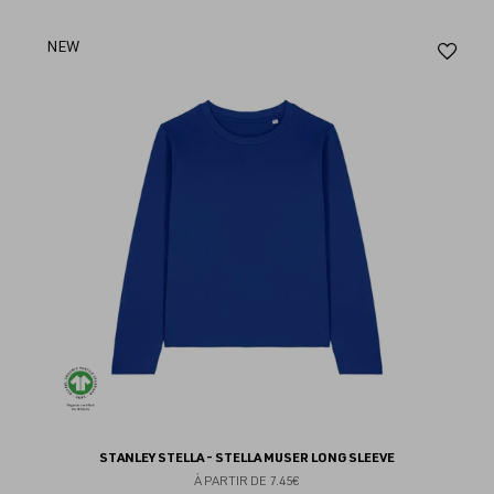
Aj
NEW
au
fav
STANLEY STELLA - STELLA MUSER LONG SLEEVE
À PARTIR DE
7.45€