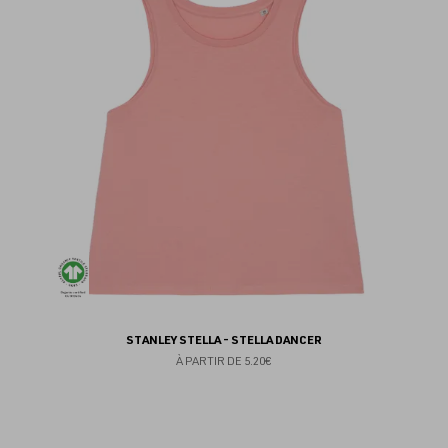
au
fav
STANLEY STELLA - STELLA DANCER
À PARTIR DE
5.20€