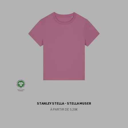
au
fav
STANLEY STELLA - STELLA MUSER
À PARTIR DE
5.20€