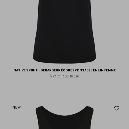
NATIVE SPIRIT - DÉBARDEUR ÉCORESPONSABLE EN LIN FEMME
À PARTIR DE
18.32€
Aj
NEW
au
fav