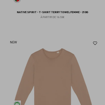
NATIVE SPIRIT - T-SHIRT TERRY TOWEL FEMME - 210G
À PARTIR DE
16.55€
Aj
NEW
au
fav