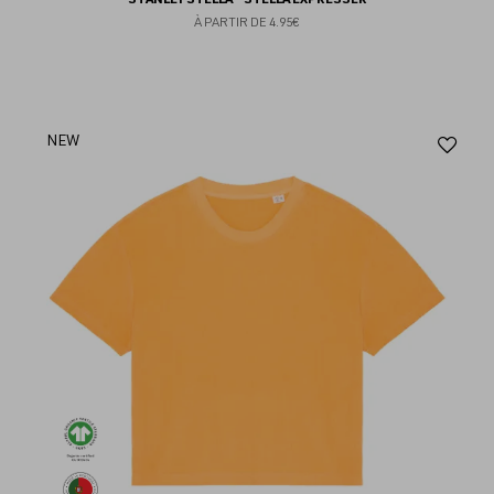
À PARTIR DE
4.95€
Aj
NEW
au
fav