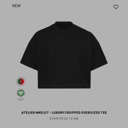
Aj
NEW
au
fav
ATELIER AMELOT - LUXURY CROPPED OVERSIZED TEE
À PARTIR DE
16.90€