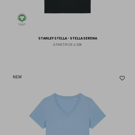
STANLEY STELLA - STELLA SERENA
À PARTIR DE
4.50€
Aj
NEW
au
fav