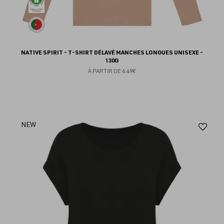
NATIVE SPIRIT - T-SHIRT DÉLAVÉ MANCHES LONGUES UNISEXE -
130G
À PARTIR DE
6.49€
Aj
NEW
au
fav