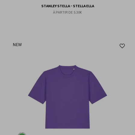
STANLEY STELLA - STELLA ELLA
À PARTIR DE
5.30€
Aj
NEW
au
fav