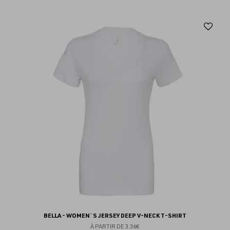
Aj
au
fav
BELLA - WOMEN`S JERSEY DEEP V-NECK T-SHIRT
À PARTIR DE
3.36€