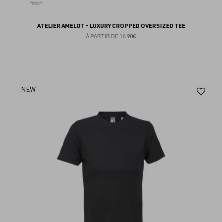
ATELIER AMELOT - LUXURY CROPPED OVERSIZED TEE
À PARTIR DE
16.90€
Aj
NEW
au
fav