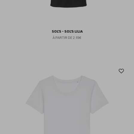
SOL'S - SOL'S LILIA
À PARTIR DE
2.93€
Aj
au
fav