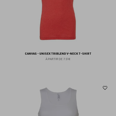
CANVAS - UNISEX TRIBLEND V-NECK T-SHIRT
À PARTIR DE
7.51€
Aj
au
fav