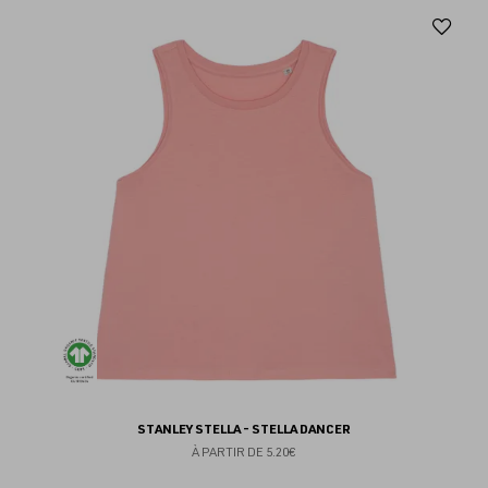
Aj
au
fav
STANLEY STELLA - STELLA DANCER
À PARTIR DE
5.20€