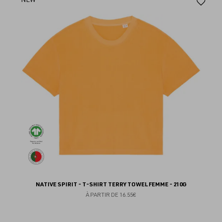
Aj
au
fav
NATIVE SPIRIT - T-SHIRT TERRY TOWEL FEMME - 210G
À PARTIR DE
16.55€