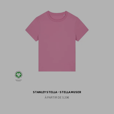
au
fav
STANLEY STELLA - STELLA MUSER
À PARTIR DE
5.20€