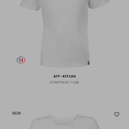
ATF - ATF LOU
À PARTIR DE
11.33€
Aj
NEW
au