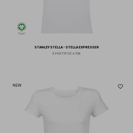
STANLEY STELLA - STELLA EXPRESSER
À PARTIR DE
4.95€
Aj
NEW
au
fav