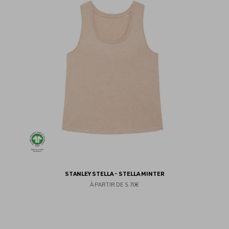
au
fav
STANLEY STELLA - STELLA MINTER
À PARTIR DE
5.70€