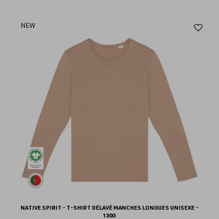
Aj
NEW
au
fav
NATIVE SPIRIT - T-SHIRT DÉLAVÉ MANCHES LONGUES UNISEXE -
130G