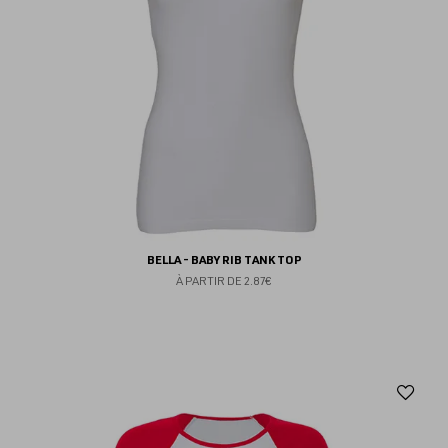
BELLA - BABY RIB TANK TOP
À PARTIR DE
2.87€
Aj
au