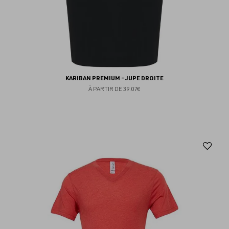
KARIBAN PREMIUM - JUPE DROITE
À PARTIR DE
39.07€
Aj
au
fav