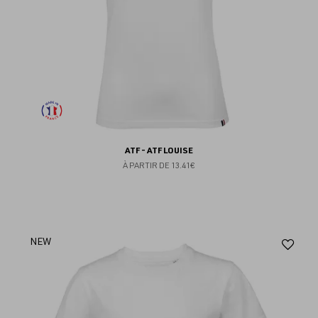
ATF - ATF LOUISE
À PARTIR DE
13.41€
Aj
NEW
au
fav