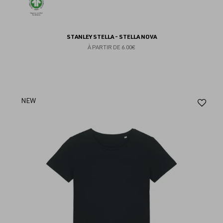
STANLEY STELLA - STELLA NOVA
À PARTIR DE
6.00€
Aj
NEW
au
fav