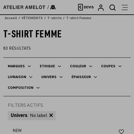
Accèder
€
DEVIS
directement
au
Accueil
VÊTEMENTS
T-shirts
T-shirt Femme
contenu
T-SHIRT FEMME
83
RÉSULTATS
MARQUES
ETHIQUE
COULEUR
COUPES
LIVRAISON
UNIVERS
ÉPAISSEUR
COMPOSITION
FILTERS ACTIFS
Univers
: No label
Aj
NEW