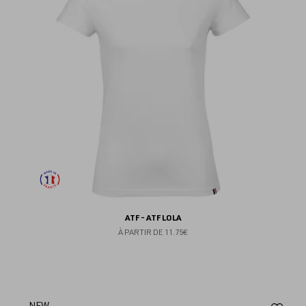
fav
ATF - ATF LOLA
À PARTIR DE
11.75€
NEW