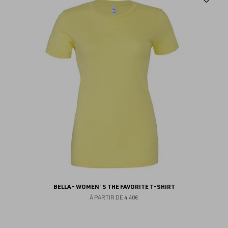
au
fav
BELLA - WOMEN`S THE FAVORITE T-SHIRT
À PARTIR DE
4.40€