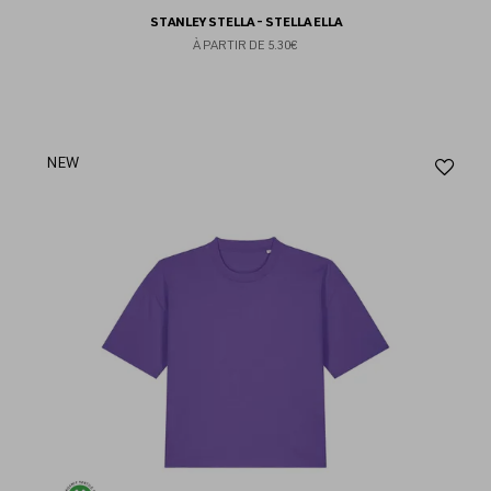
STANLEY STELLA - STELLA ELLA
À PARTIR DE
5.30€
Aj
NEW
au
fav