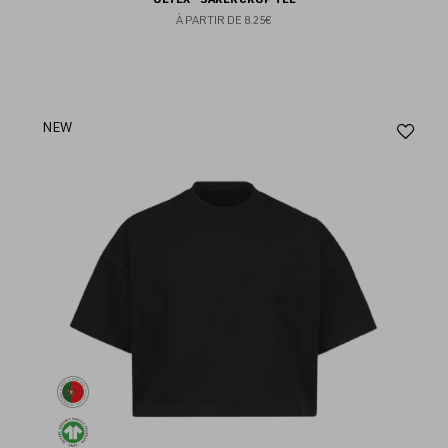
À PARTIR DE
8.25€
Aj
NEW
au
fav