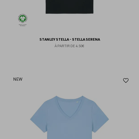
STANLEY STELLA - STELLA SERENA
À PARTIR DE
4.50€
Aj
NEW
au
fav