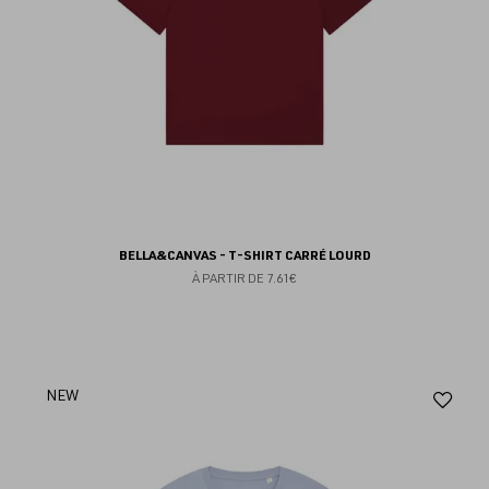
BELLA&CANVAS - T-SHIRT CARRÉ LOURD
À PARTIR DE
7.61€
Aj
NEW
au
fav