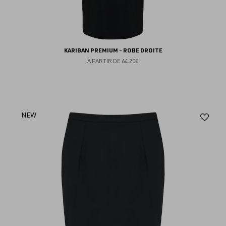
KARIBAN PREMIUM - ROBE DROITE
À PARTIR DE
64.20€
Aj
NEW
au
fav