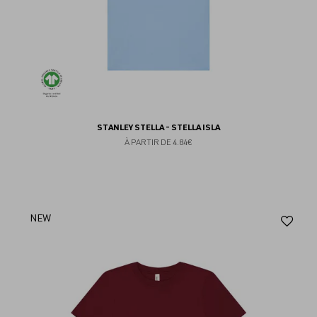
STANLEY STELLA - STELLA ISLA
À PARTIR DE
4.84€
Aj
NEW
au
fav