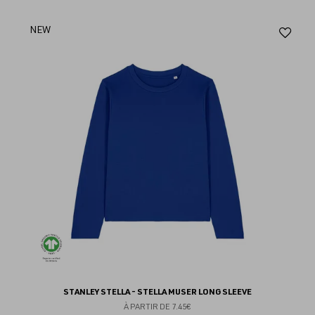
Aj
NEW
au
fav
STANLEY STELLA - STELLA MUSER LONG SLEEVE
À PARTIR DE
7.45€