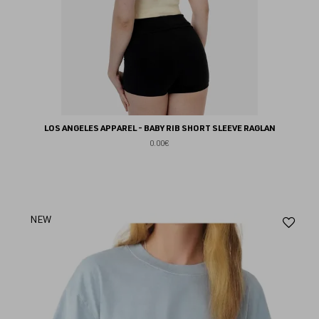
LOS ANGELES APPAREL - BABY RIB SHORT SLEEVE RAGLAN
0.00€
Aj
NEW
au
fav