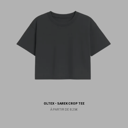
au
fav
OLTEX - SAREK CROP TEE
À PARTIR DE
8.25€