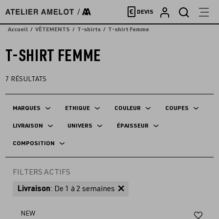
Accèder
€
DEVIS
directement
au
Accueil
VÊTEMENTS
T-shirts
T-shirt Femme
contenu
T-SHIRT FEMME
7
RÉSULTATS
MARQUES
ETHIQUE
COULEUR
COUPES
LIVRAISON
UNIVERS
ÉPAISSEUR
COMPOSITION
FILTERS ACTIFS
Livraison
: De 1 à 2 semaines
Aj
NEW