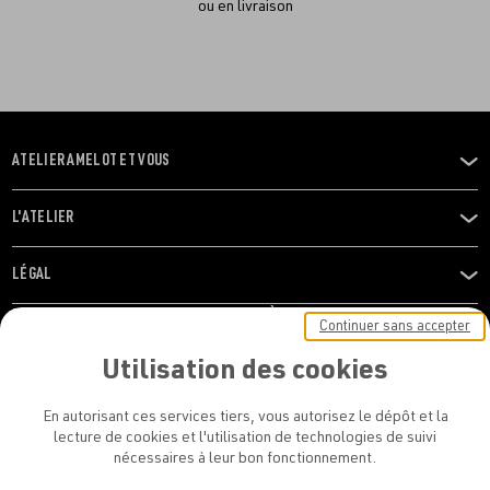
ou en livraison
ATELIER AMELOT ET VOUS
OUVRIR
LE
MENU
L'ATELIER
OUVRIR
LE
MENU
LÉGAL
OUVRIR
LE
RESTONS EN CONTACT ! ABONNEZ-VOUS À NOTRE
Continuer sans accepter
MENU
NEWSLETTER
Utilisation des cookies
E-mail
En autorisant ces services tiers, vous autorisez le dépôt et la
E
lecture de cookies et l'utilisation de technologies de suivi
nécessaires à leur bon fonctionnement.
En vous inscrivant, vous acceptez la politique de confidentialité et les