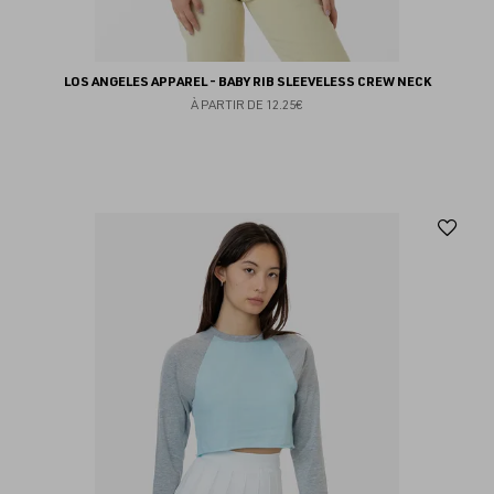
LOS ANGELES APPAREL - BABY RIB SLEEVELESS CREW NECK
À PARTIR DE
12.25€
Aj
au
fav