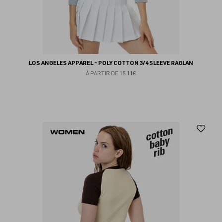
LOS ANGELES APPAREL - POLY COTTON 3/4 SLEEVE RAGLAN
À PARTIR DE
15.11€
Aj
au
fav