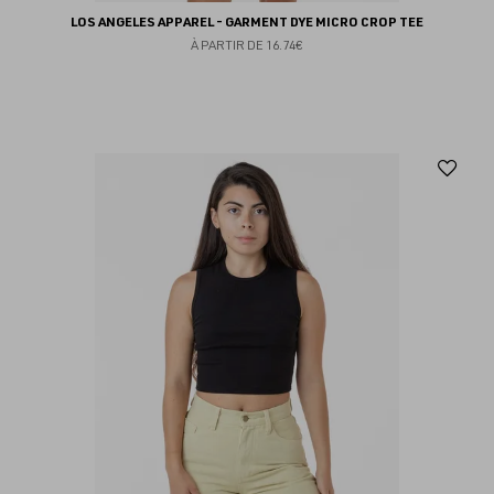
LOS ANGELES APPAREL - GARMENT DYE MICRO CROP TEE
À PARTIR DE
16.74€
Aj
au
fav