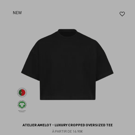
Aj
NEW
au
fav
ATELIER AMELOT - LUXURY CROPPED OVERSIZED TEE
À PARTIR DE
16.90€