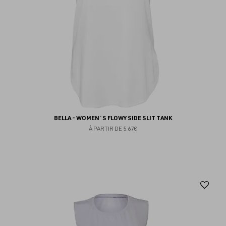
BELLA - WOMEN`S FLOWY SIDE SLIT TANK
À PARTIR DE
5.67€
Aj
au
fav