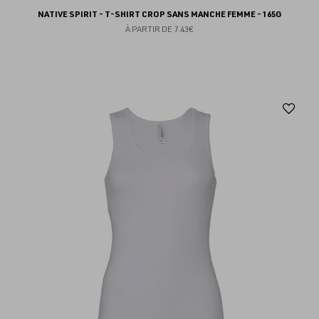
NATIVE SPIRIT - T-SHIRT CROP SANS MANCHE FEMME - 165G
À PARTIR DE
7.43€
Aj
au
fav