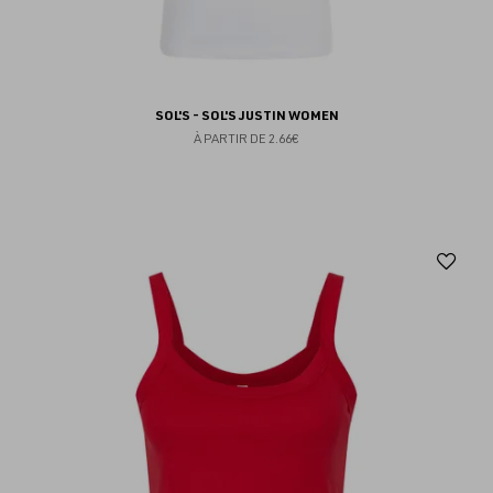
SOL'S - SOL'S JUSTIN WOMEN
À PARTIR DE
2.66€
Aj
au
fav