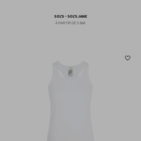
SOL'S - SOL'S JANE
À PARTIR DE
3.84€
Aj
au
fav