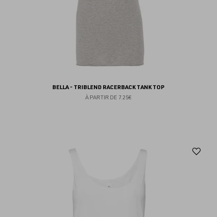
BELLA - TRIBLEND RACERBACK TANK TOP
À PARTIR DE
7.25€
Aj
au
fav