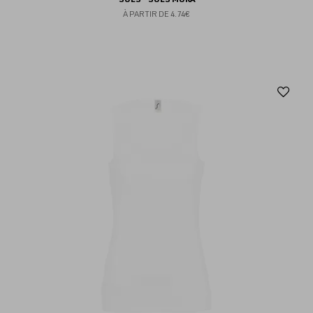
À PARTIR DE
4.74€
Aj
au
fav