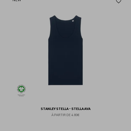
Aj
au
fav
STANLEY STELLA - STELLA AVA
À PARTIR DE
4.80€