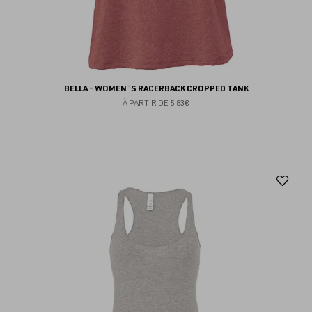
BELLA - WOMEN`S RACERBACK CROPPED TANK
À PARTIR DE
5.83€
Aj
au
fav