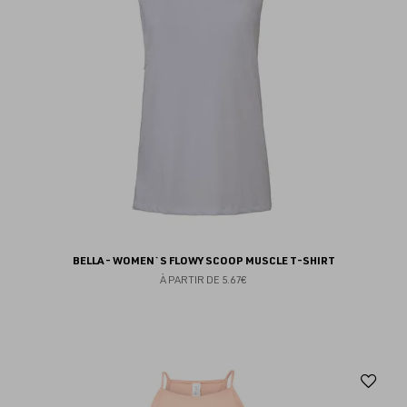
BELLA - WOMEN`S FLOWY SCOOP MUSCLE T-SHIRT
À PARTIR DE
5.67€
Aj