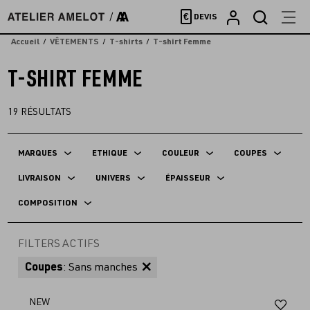
Accèder
€
DEVIS
directement
au
Accueil
VÊTEMENTS
T-shirts
T-shirt Femme
contenu
T-SHIRT FEMME
19
RÉSULTATS
MARQUES
ETHIQUE
COULEUR
COUPES
LIVRAISON
UNIVERS
ÉPAISSEUR
COMPOSITION
FILTERS ACTIFS
Coupes
: Sans manches
Aj
NEW