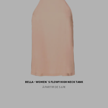
au
fav
BELLA - WOMEN`S FLOWY HIGH NECK TANK
À PARTIR DE
5.67€