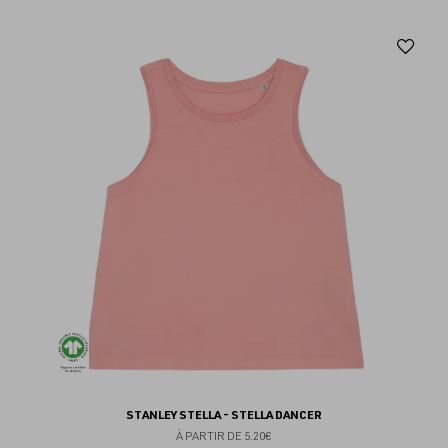
Aj
au
fav
STANLEY STELLA - STELLA DANCER
À PARTIR DE
5.20€