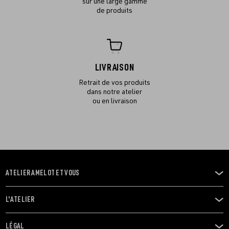
sur une large gamme
de produits
LIVRAISON
Retrait de vos produits
dans notre atelier
ou en livraison
ATELIER AMELOT ET VOUS
OUVRIR
LE
MENU
L'ATELIER
OUVRIR
LE
MENU
LÉGAL