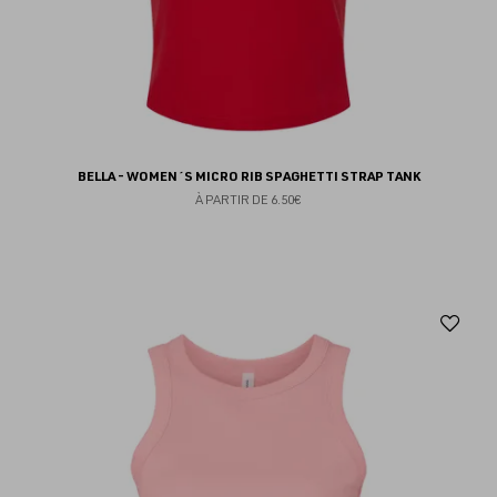
BELLA - WOMEN´S MICRO RIB SPAGHETTI STRAP TANK
À PARTIR DE
6.50€
Aj
au
fav