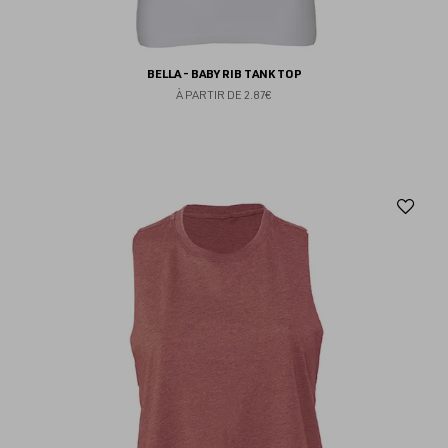
BELLA - BABY RIB TANK TOP
À PARTIR DE
2.87€
Aj
au
fav