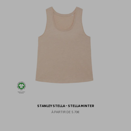
au
fav
STANLEY STELLA - STELLA MINTER
À PARTIR DE
5.70€