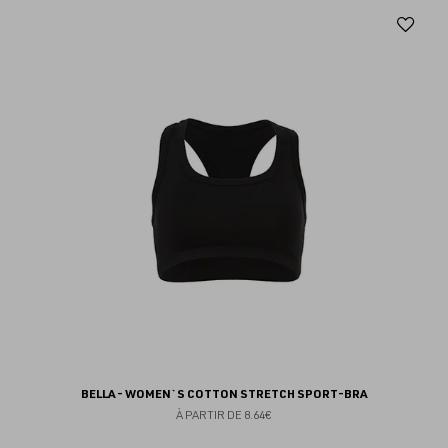
Aj
au
fav
BELLA - WOMEN`S COTTON STRETCH SPORT-BRA
À PARTIR DE
8.64€