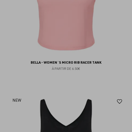
BELLA - WOMEN´S MICRO RIB RACER TANK
À PARTIR DE
6.50€
Aj
NEW
au
fav