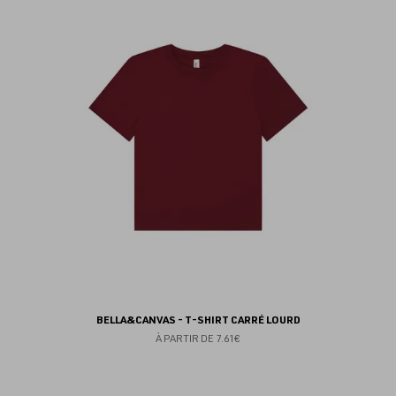
au
fav
BELLA&CANVAS - T-SHIRT CARRÉ LOURD
À PARTIR DE
7.61€