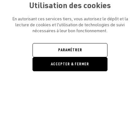
Utilisation des cookies
En autorisant ces services tiers, vous autorisez le dépôt et la
lecture de cookies et l'utilisation de technologies de suivi
nécessaires à leur bon fonctionnement.
ATELIER AMELOT ET VOUS
OUVRIR
LE
MENU
L'ATELIER
PARAMÉTRER
OUVRIR
LE
MENU
ACCEPTER & FERMER
LÉGAL
OUVRIR
LE
RESTONS EN CONTACT ! ABONNEZ-VOUS À NOTRE
MENU
NEWSLETTER
Ouvrir la barre de gestion des cooki
E-mail
E
En vous inscrivant, vous acceptez la politique de confidentialité et les
conditions d’utilisation de l’Atelier Amelot