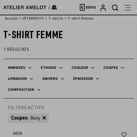
Accèder
€
DEVIS
directement
au
Accueil
VÊTEMENTS
T-shirts
T-shirt Femme
contenu
T-SHIRT FEMME
1
RÉSULTATS
MARQUES
ETHIQUE
COULEUR
COUPES
LIVRAISON
UNIVERS
ÉPAISSEUR
COMPOSITION
FILTERS ACTIFS
Coupes
: Boxy
Aj
NEW