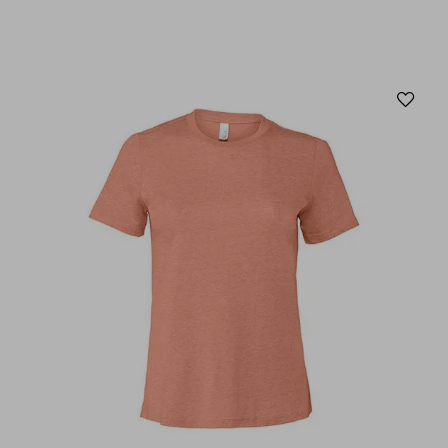
Aj
au
fav