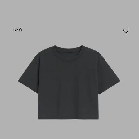
Aj
NEW
au
fav