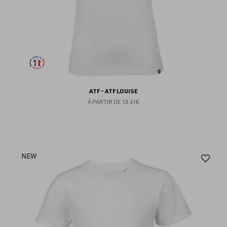
ATF - ATF LOUISE
À PARTIR DE
13.41€
Aj
NEW
au
fav