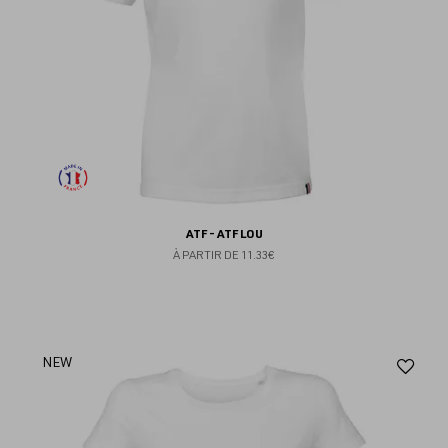
ATF - ATF LOU
À PARTIR DE
11.33€
Aj
NEW
au
fav