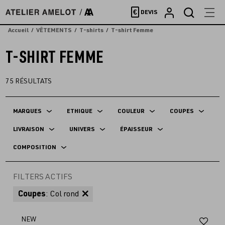
Accèder
€
DEVIS
directement
au
Accueil
VÊTEMENTS
T-shirts
T-shirt Femme
contenu
T-SHIRT FEMME
75
RÉSULTATS
MARQUES
ETHIQUE
COULEUR
COUPES
LIVRAISON
UNIVERS
ÉPAISSEUR
COMPOSITION
FILTERS ACTIFS
Coupes
: Col rond
Aj
NEW