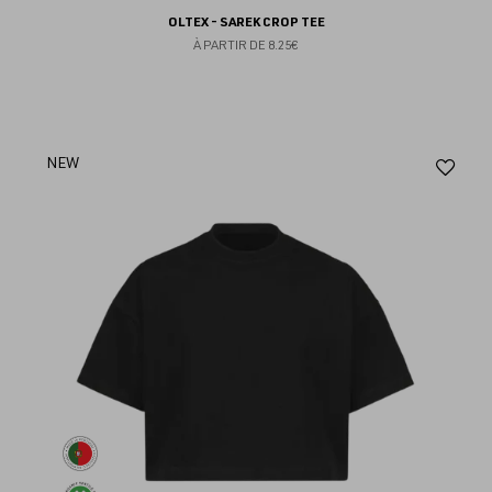
OLTEX - SAREK CROP TEE
À PARTIR DE
8.25€
Aj
NEW
au
fav