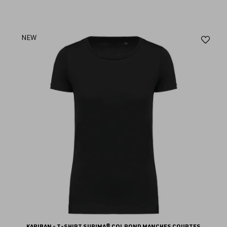
Aj
NEW
au
fav
KARIBAN - T-SHIRT SUPIMA® COL ROND MANCHES COURTES