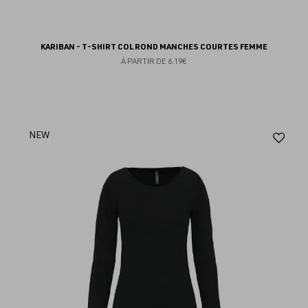
KARIBAN - T-SHIRT COL ROND MANCHES COURTES FEMME
À PARTIR DE
6.19€
Aj
NEW
au
fav