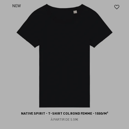
Aj
NEW
au
fav
NATIVE SPIRIT - T-SHIRT COL ROND FEMME - 155G/M²
À PARTIR DE
5.59€