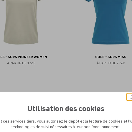
L'S - SOL'S PIONEER WOMEN
SOL'S - SOL'S MISS
À PARTIR DE
3.66€
À PARTIR DE
2.66€
Ajouter
aux
Utilisation des cookies
favoris
t ces services tiers, vous autorisez le dépôt et la lecture de cookies et l'u
technologies de suivi nécessaires à leur bon fonctionnement.