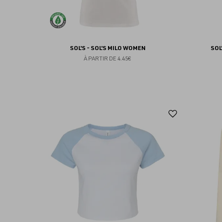
SOL'S - SOL'S MILO WOMEN
SOL
À PARTIR DE
4.45€
Ajouter
aux
favoris