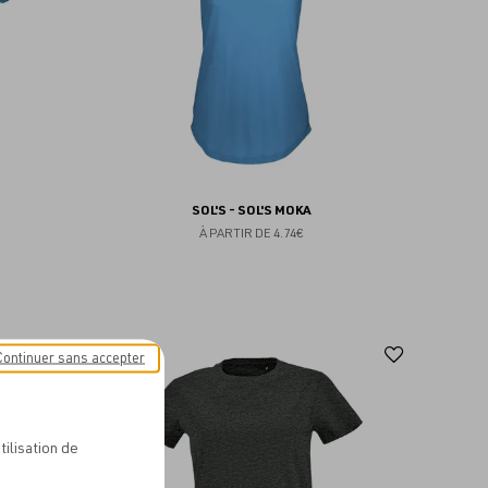
SOL'S - SOL'S MOKA
À PARTIR DE
4.74€
Ajouter
Ajoute
Continuer sans accepter
aux
aux
favoris
favoris
tilisation de