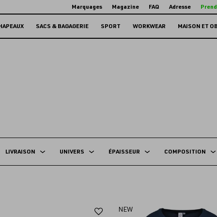
Marquages
Magazine
FAQ
Adresse
Prend
HAPEAUX
SACS & BAGAGERIE
SPORT
WORKWEAR
MAISON ET O
LIVRAISON
UNIVERS
ÉPAISSEUR
COMPOSITION
Ajouter
NEW