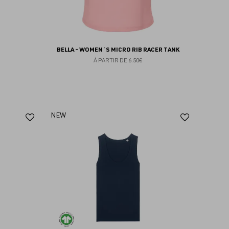
BELLA - WOMEN´S MICRO RIB RACER TANK
À PARTIR DE
6.50€
Ajouter
Ajoute
NEW
aux
aux
favoris
favoris