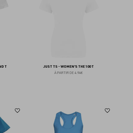
favoris
favoris
ND T
JUST TS - WOMEN'S THE 100 T
À PARTIR DE
4.94€
Ajouter
Ajoute
aux
aux
favoris
favoris