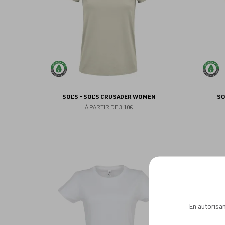
SOL'S - SOL'S CRUSADER WOMEN
SO
À PARTIR DE
3.10€
Ajouter
aux
favoris
En autorisan