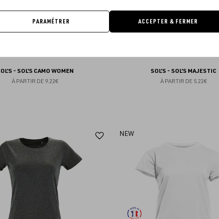
PARAMÉTRER
ACCEPTER & FERMER
OL'S - SOL'S CAMO WOMEN
SOL'S - SOL'S MAJESTIC
À PARTIR DE
9.22€
À PARTIR DE
5.22€
Ajouter
NEW
aux
favoris