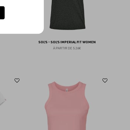
SOL'S - SOL'S IMPERIAL FIT WOMEN
À PARTIR DE
5.26€
Ajouter
Ajoute
aux
aux
favoris
favoris