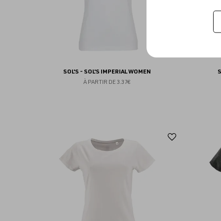
SOL'S - SOL'S IMPERIAL WOMEN
S
À PARTIR DE
3.37€
Ajouter
aux
favoris