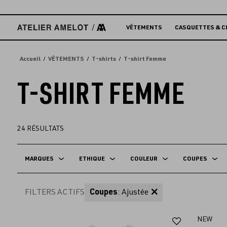
Accèder
directement
au
VÊTEMENTS
CASQUETTES & C
contenu
Accueil
VÊTEMENTS
T-shirts
T-shirt Femme
T-SHIRT FEMME
24
RÉSULTATS
MARQUES
ETHIQUE
COULEUR
COUPES
FILTERS ACTIFS
Coupes
: Ajustée
Ajouter
NEW