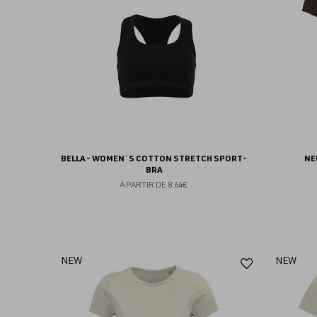
favoris
BELLA - WOMEN`S COTTON STRETCH SPORT-
NE
BRA
À PARTIR DE
8.64€
Ajouter
NEW
NEW
aux
favoris