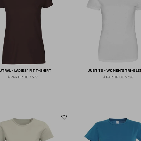
favoris
UTRAL - LADIES` FIT T-SHIRT
JUST TS - WOMEN'S TRI-BLE
À PARTIR DE
7.57€
À PARTIR DE
6.62€
Ajouter
aux
favoris