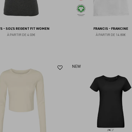
'S - SOL'S REGENT FIT WOMEN
FRANCIS - FRANCINE
À PARTIR DE
4.03€
À PARTIR DE
14.80€
Ajouter
NEW
aux
favoris