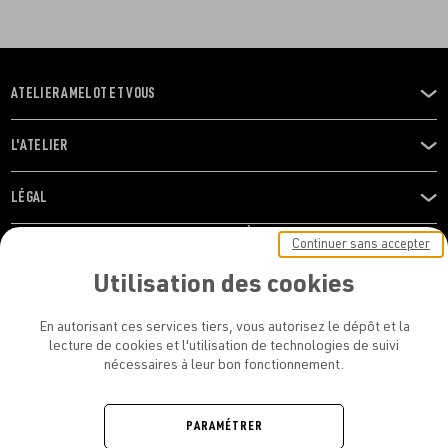
ATELIER AMELOT ET VOUS
OUVRIR
LE
MENU
L'ATELIER
OUVRIR
LE
MENU
LÉGAL
OUVRIR
LE
RESTONS EN CONTACT ! ABONNEZ-VOUS À NOTRE
Continuer sans accepter
MENU
NEWSLETTER
Utilisation des cookies
E-mail
En autorisant ces services tiers, vous autorisez le dépôt et la
E
lecture de cookies et l'utilisation de technologies de suivi
nécessaires à leur bon fonctionnement.
En vous inscrivant, vous acceptez la politique de confidentialité et les
conditions d’utilisation de l’Atelier Amelot
PARAMÉTRER