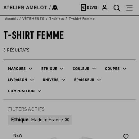
Accèder
€
DEVIS
directement
au
Accueil
VÊTEMENTS
T-shirts
T-shirt Femme
contenu
T-SHIRT FEMME
6
RÉSULTATS
MARQUES
ETHIQUE
COULEUR
COUPES
LIVRAISON
UNIVERS
ÉPAISSEUR
COMPOSITION
FILTERS ACTIFS
Ethique
: Made in France
Aj
NEW