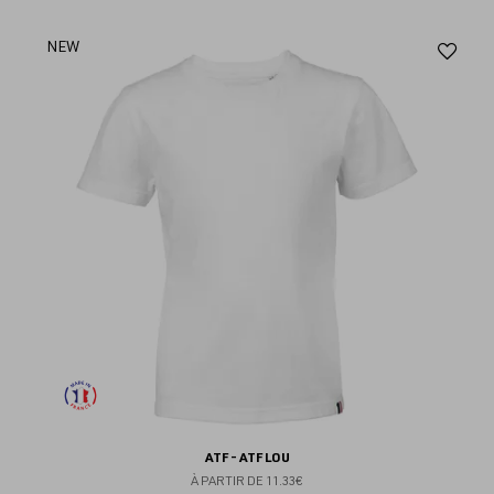
Aj
NEW
au
fav
ATF - ATF LOU
À PARTIR DE
11.33€