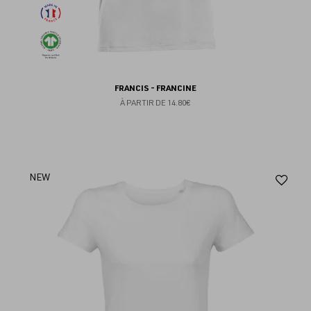
FRANCIS - FRANCINE
À PARTIR DE
14.80€
Aj
NEW
au
fav