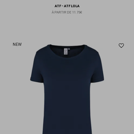
ATF - ATF LOLA
À PARTIR DE
11.75€
Aj
NEW
au
fav