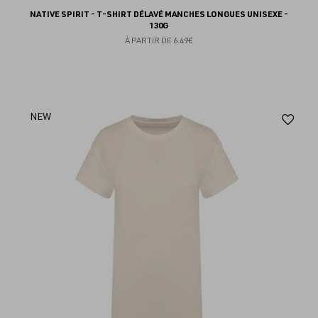
NATIVE SPIRIT - T-SHIRT DÉLAVÉ MANCHES LONGUES UNISEXE -
130G
À PARTIR DE
6.49€
Aj
NEW
au
fav