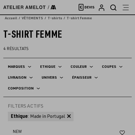
Accèder
€
DEVIS
directement
au
Accueil
VÊTEMENTS
T-shirts
T-shirt Femme
contenu
T-SHIRT FEMME
4
RÉSULTATS
MARQUES
ETHIQUE
COULEUR
COUPES
LIVRAISON
UNIVERS
ÉPAISSEUR
COMPOSITION
FILTERS ACTIFS
Ethique
: Made in Portugal
Aj
NEW