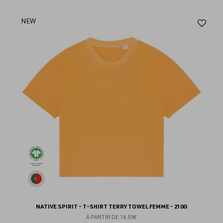
Aj
NEW
au
fav
NATIVE SPIRIT - T-SHIRT TERRY TOWEL FEMME - 210G
À PARTIR DE
16.55€