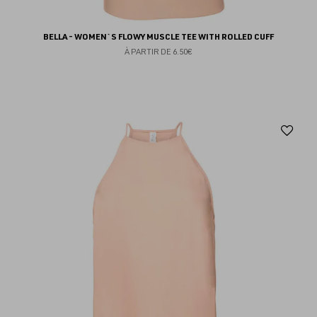
BELLA - WOMEN`S FLOWY MUSCLE TEE WITH ROLLED CUFF
À PARTIR DE
6.50€
Aj
au
fav