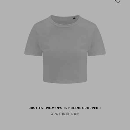
Aj
au
fav
JUST TS - WOMEN'S TRI-BLEND CROPPED T
À PARTIR DE
6.18€