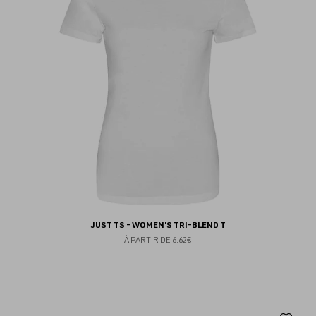
fav
JUST TS - WOMEN'S TRI-BLEND T
À PARTIR DE
6.62€