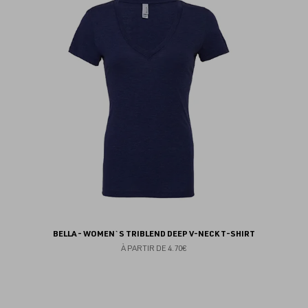
au
fav
BELLA - WOMEN`S TRIBLEND DEEP V-NECK T-SHIRT
À PARTIR DE
4.70€