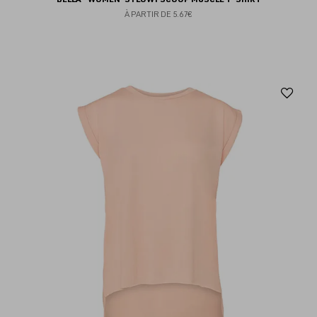
À PARTIR DE
5.67€
Aj
au
fav