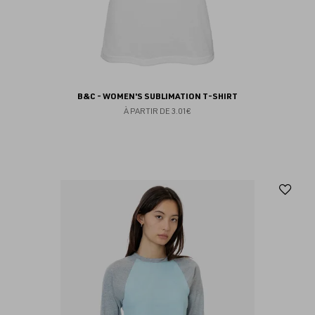
B&C - WOMEN'S SUBLIMATION T-SHIRT
À PARTIR DE
3.01€
Aj
au
fav