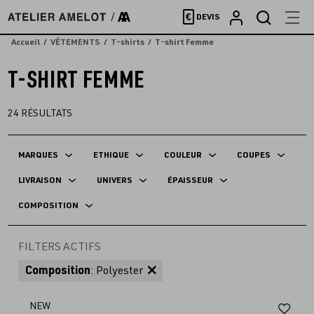
Accèder
€
DEVIS
directement
au
Accueil
VÊTEMENTS
T-shirts
T-shirt Femme
contenu
T-SHIRT FEMME
24
RÉSULTATS
MARQUES
ETHIQUE
COULEUR
COUPES
LIVRAISON
UNIVERS
ÉPAISSEUR
COMPOSITION
FILTERS ACTIFS
Composition
: Polyester
Aj
NEW