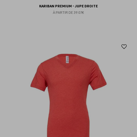
KARIBAN PREMIUM - JUPE DROITE
À PARTIR DE
39.07€
Aj
au
fav