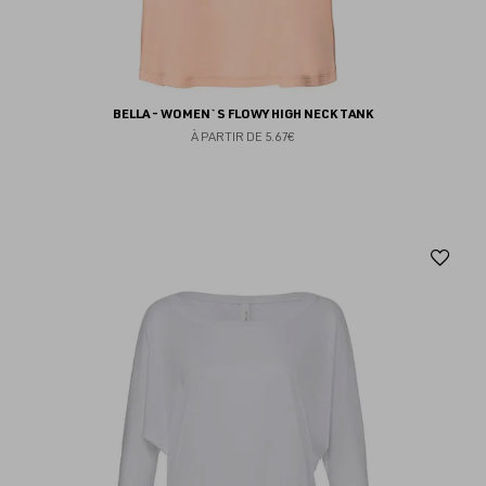
BELLA - WOMEN`S FLOWY HIGH NECK TANK
À PARTIR DE
5.67€
Aj
au
fav