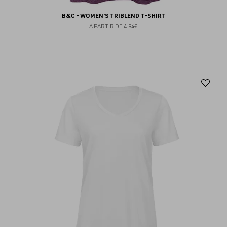
B&C - WOMEN'S TRIBLEND T-SHIRT
À PARTIR DE
4.94€
Aj
au
fav