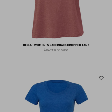
BELLA - WOMEN`S RACERBACK CROPPED TANK
À PARTIR DE
5.83€
Aj
au
fav