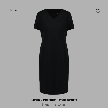
Aj
NEW
au
fav
KARIBAN PREMIUM - ROBE DROITE
À PARTIR DE
64.20€