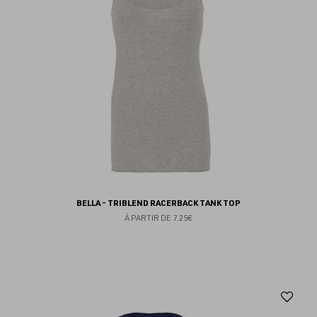
BELLA - TRIBLEND RACERBACK TANK TOP
À PARTIR DE
7.25€
Aj