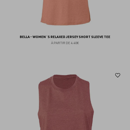
BELLA - WOMEN´S RELAXED JERSEY SHORT SLEEVE TEE
À PARTIR DE
4.40€
Aj
au
fav