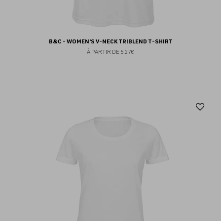
B&C - WOMEN'S V-NECK TRIBLEND T-SHIRT
À PARTIR DE
5.27€
Aj
au
fav