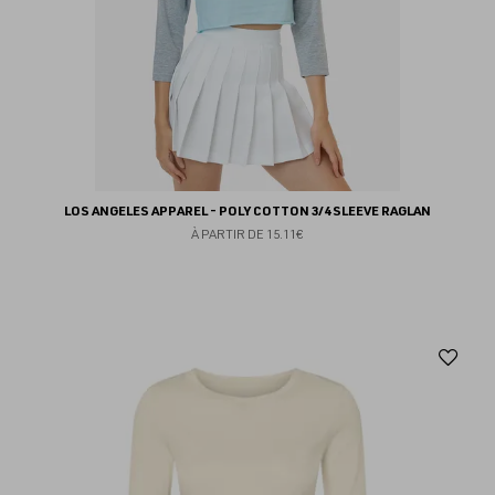
LOS ANGELES APPAREL - POLY COTTON 3/4 SLEEVE RAGLAN
À PARTIR DE
15.11€
Aj
au
fav