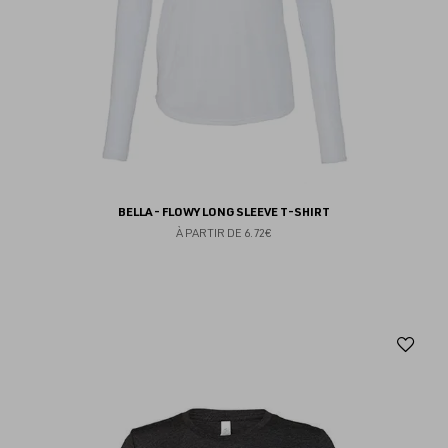
BELLA - FLOWY LONG SLEEVE T-SHIRT
À PARTIR DE
6.72€
Aj
au
fav