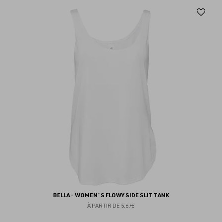
Aj
au
fav
BELLA - WOMEN`S FLOWY SIDE SLIT TANK
À PARTIR DE
5.67€