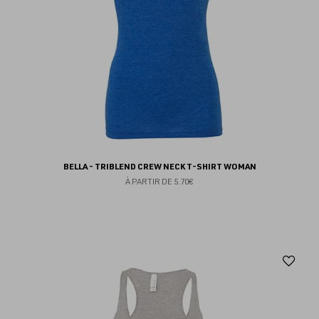
BELLA - TRIBLEND CREW NECK T-SHIRT WOMAN
À PARTIR DE
5.70€
Aj
au
fav