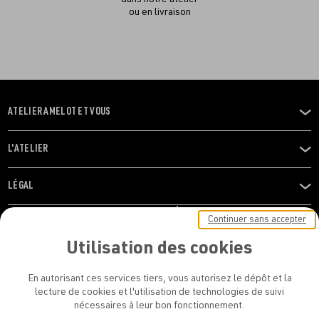
ou en livraison
ATELIER AMELOT ET VOUS
OUVRIR
LE
MENU
L'ATELIER
OUVRIR
LE
MENU
LÉGAL
OUVRIR
LE
RESTONS EN CONTACT ! ABONNEZ-VOUS À NOTRE
Continuer sans accepter
MENU
NEWSLETTER
Utilisation des cookies
E-mail
En autorisant ces services tiers, vous autorisez le dépôt et la
E
lecture de cookies et l'utilisation de technologies de suivi
nécessaires à leur bon fonctionnement.