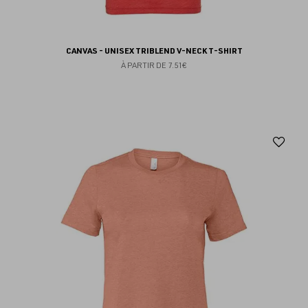
CANVAS - UNISEX TRIBLEND V-NECK T-SHIRT
À PARTIR DE
7.51€
Aj
au
fav