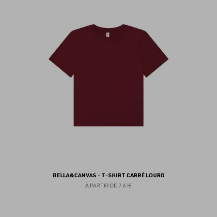
au
fav
BELLA&CANVAS - T-SHIRT CARRÉ LOURD
À PARTIR DE
7.61€