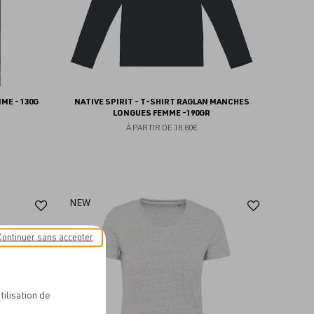
ME - 130G
NATIVE SPIRIT - T-SHIRT RAGLAN MANCHES
LONGUES FEMME -190GR
À PARTIR DE
18.80€
Ajouter
Ajoute
NEW
aux
aux
Continuer sans accepter
favoris
favoris
tilisation de