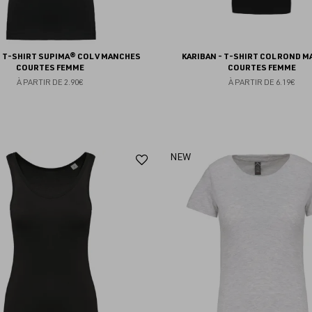
- T-SHIRT SUPIMA® COL V MANCHES
KARIBAN - T-SHIRT COL ROND 
COURTES FEMME
COURTES FEMME
À PARTIR DE
2.90€
À PARTIR DE
6.19€
Ajouter
NEW
aux
favoris