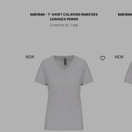
KARIBAN - T-SHIRT COL ROND MANCHES
KARIBA
LONGUES FEMME
À PARTIR DE
7.90€
Ajouter
NEW
NEW
aux
favoris