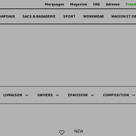
Marquages
Magazine
FAQ
Adresse
Prend
HAPEAUX
SACS & BAGAGERIE
SPORT
WORKWEAR
MAISON ET O
LIVRAISON
UNIVERS
ÉPAISSEUR
COMPOSITION
Ajouter
NEW