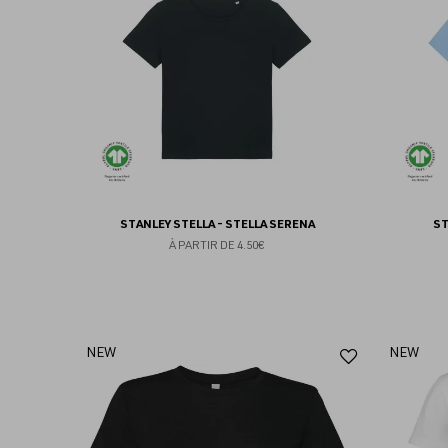
favoris
STANLEY STELLA - STELLA SERENA
ST
À PARTIR DE
4.50€
Ajouter
NEW
NEW
aux
favoris