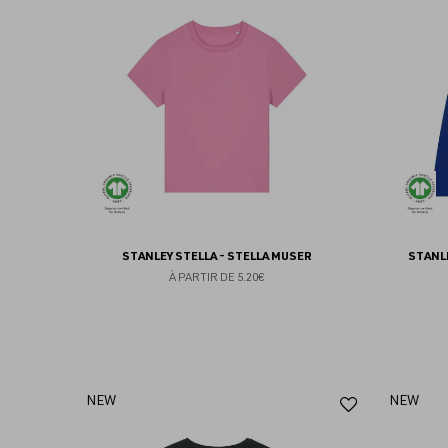
aux
favoris
STANLEY STELLA - STELLA MUSER
STANLE
À PARTIR DE
5.20€
Ajouter
NEW
NEW
aux