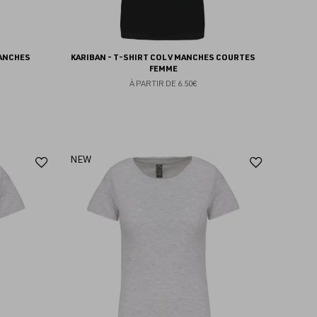
MANCHES
KARIBAN - T-SHIRT COL V MANCHES COURTES
FEMME
À PARTIR DE
6.50€
Ajouter
Ajoute
NEW
aux
aux
favoris
favoris