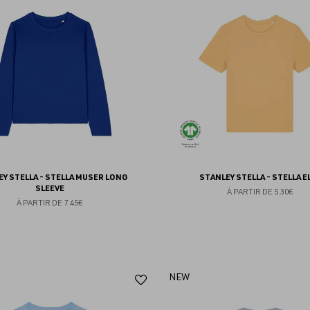
aux
favoris
Y STELLA - STELLA MUSER LONG
STANLEY STELLA - STELLA E
SLEEVE
À PARTIR DE
5.30€
À PARTIR DE
7.45€
Ajouter
NEW
aux