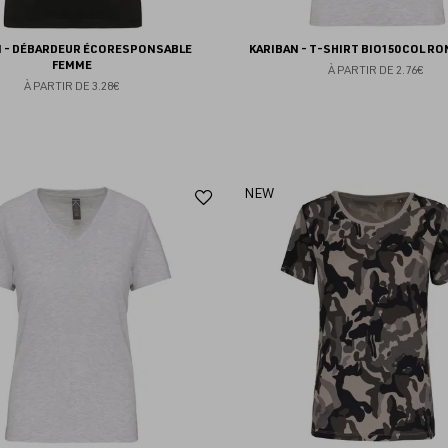
N - DÉBARDEUR ÉCORESPONSABLE
KARIBAN - T-SHIRT BIO150 COL R
FEMME
À PARTIR DE
2.76€
À PARTIR DE
3.28€
Ajouter
NEW
aux
favoris