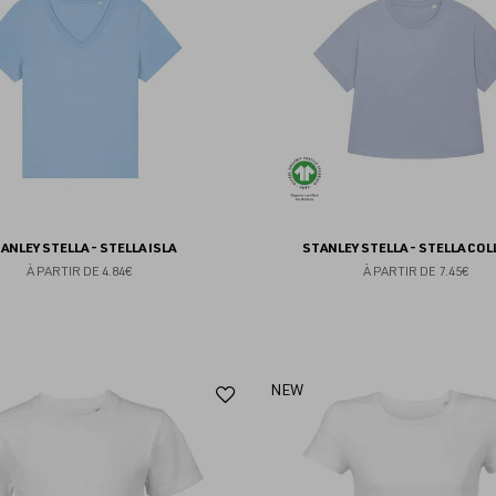
favoris
ANLEY STELLA - STELLA ISLA
STANLEY STELLA - STELLA COL
À PARTIR DE
4.84€
À PARTIR DE
7.45€
Ajouter
NEW
aux
favoris