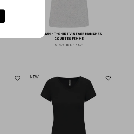
MME- 165G
KARIBAN - T-SHIRT VINTAGE MANCHES
COURTES FEMME
À PARTIR DE
7.47€
Ajouter
Ajoute
NEW
aux
aux
favoris
favoris