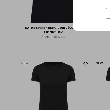
NATIVE SPIRIT - DÉBARDEUR DÉCOLLETÉ
NATIV
FEMME - 155G
À PARTIR DE
5.67€
Ajouter
NEW
NEW
aux
favoris