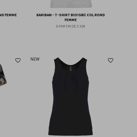
OND FEMME
KARIBAN - T-SHIRT BIO150IC COL ROND
FEMME
À PARTIR DE
3.33€
Ajouter
Ajoute
NEW
aux
aux
favoris
favoris