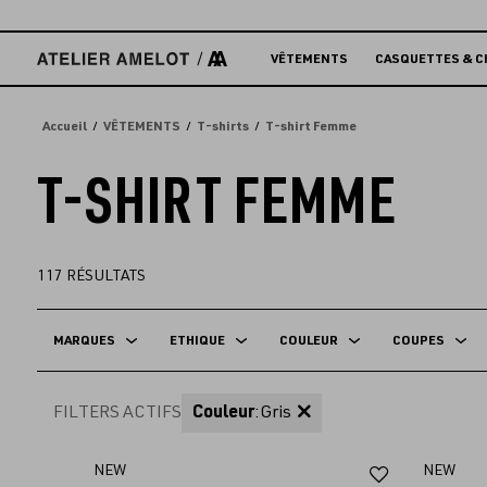
Accèder
directement
au
VÊTEMENTS
CASQUETTES & C
contenu
Accueil
VÊTEMENTS
T-shirts
T-shirt Femme
T-SHIRT FEMME
117
RÉSULTATS
MARQUES
ETHIQUE
COULEUR
COUPES
FILTERS ACTIFS
Couleur
:
Gris
Ajouter
NEW
NEW