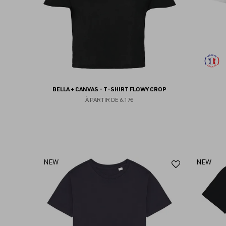
BELLA + CANVAS - T-SHIRT FLOWY CROP
À PARTIR DE
6.17€
Ajouter
NEW
NEW
aux
favoris