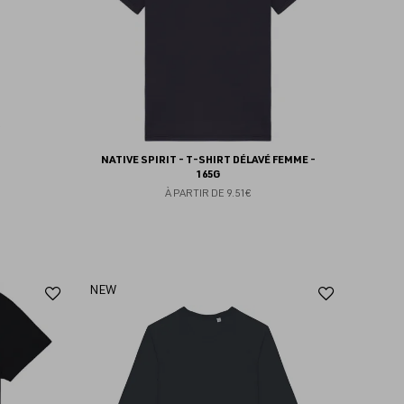
NATIVE SPIRIT - T-SHIRT DÉLAVÉ FEMME -
165G
À PARTIR DE
9.51€
Ajouter
Ajoute
NEW
aux
aux
favoris
favoris