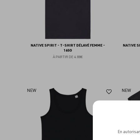
NATIVE SPIRIT - T-SHIRT DÉLAVÉ FEMME -
NATIVE S
165G
À PARTIR DE
4.88€
Ajouter
NEW
NEW
aux
favoris
En autorisan