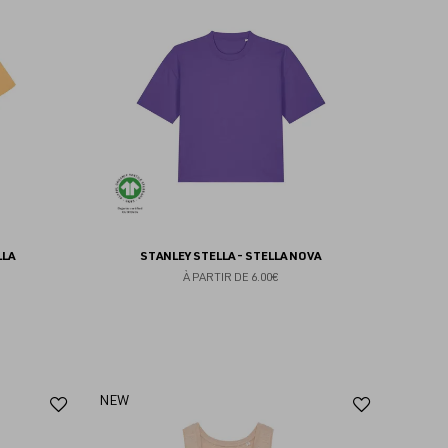
aux
aux
favoris
favoris
LLA
STANLEY STELLA - STELLA NOVA
À PARTIR DE
6.00€
Ajouter
Ajoute
NEW
aux
aux