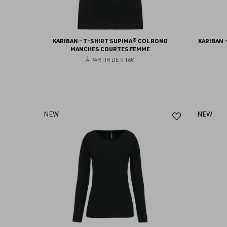
KARIBAN - T-SHIRT SUPIMA® COL ROND
KARIBAN 
MANCHES COURTES FEMME
À PARTIR DE
9.16€
Ajouter
NEW
NEW
aux
favoris