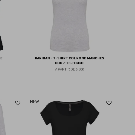
LE
KARIBAN - T-SHIRT COL ROND MANCHES
COURTES FEMME
À PARTIR DE
5.80€
Ajouter
Ajoute
NEW
aux
aux
favoris
favoris