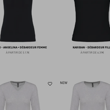
 - ANGELINA > DÉBARDEUR FEMME
KARIBAN - DÉBARDEUR FIL
À PARTIR DE
5.17€
À PARTIR DE
4.39€
Ajouter
NEW
aux
favoris