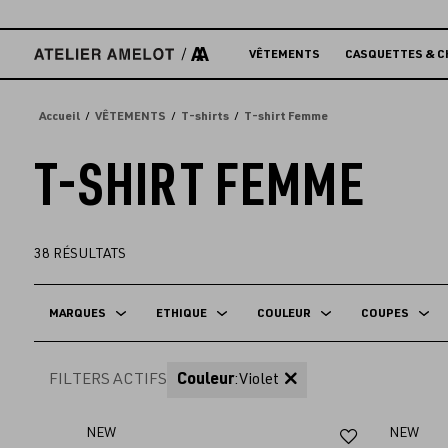
Accèder
directement
au
VÊTEMENTS
CASQUETTES & C
contenu
Accueil
VÊTEMENTS
T-shirts
T-shirt Femme
T-SHIRT FEMME
38
RÉSULTATS
MARQUES
ETHIQUE
COULEUR
COUPES
FILTERS ACTIFS
Couleur
:
Violet
Ajouter
NEW
NEW