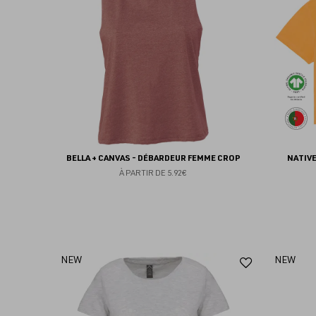
favoris
BELLA + CANVAS - DÉBARDEUR FEMME CROP
NATIVE
À PARTIR DE
5.92€
Ajouter
NEW
NEW
aux
favoris