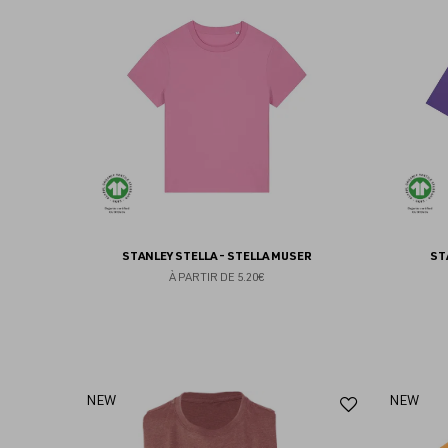
aux
favoris
STANLEY STELLA - STELLA MUSER
ST
À PARTIR DE
5.20€
Ajouter
NEW
NEW
aux