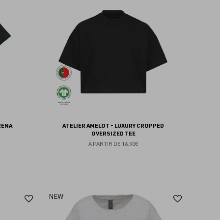
aux
aux
favoris
favoris
RENA
ATELIER AMELOT - LUXURY CROPPED
OVERSIZED TEE
À PARTIR DE
16.90€
Ajouter
Ajoute
NEW
aux
aux