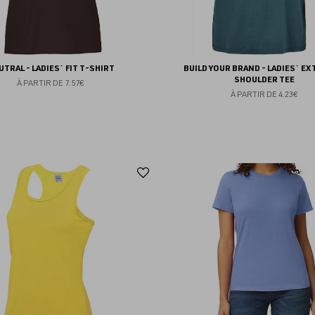
UTRAL - LADIES` FIT T-SHIRT
BUILD YOUR BRAND - LADIES` E
SHOULDER TEE
À PARTIR DE
7.57€
À PARTIR DE
4.23€
Ajouter
aux
favoris