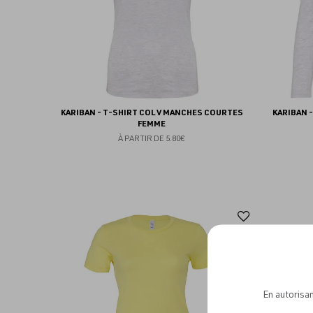
KARIBAN - T-SHIRT COL V MANCHES COURTES
KARIBAN 
FEMME
À PARTIR DE
5.80€
Ajouter
aux
favoris
En autorisan