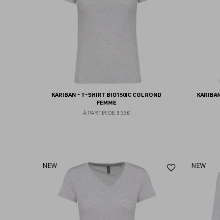
KARIBAN - T-SHIRT BIO150IC COL ROND
KARIBAN
FEMME
À PARTIR DE
3.33€
Ajouter
NEW
NEW
aux
favoris