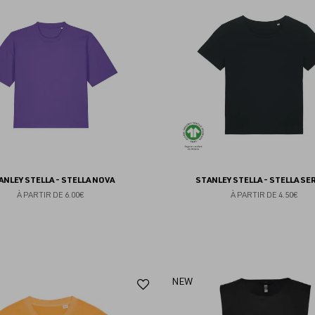
aux
favoris
ANLEY STELLA - STELLA NOVA
STANLEY STELLA - STELLA SE
À PARTIR DE
6.00€
À PARTIR DE
4.50€
Ajouter
NEW
aux