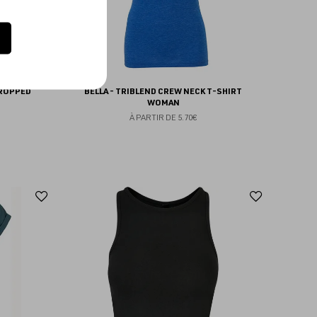
CROPPED
BELLA - TRIBLEND CREW NECK T-SHIRT
WOMAN
À PARTIR DE
5.70€
Ajouter
Ajoute
aux
aux
favoris
favoris