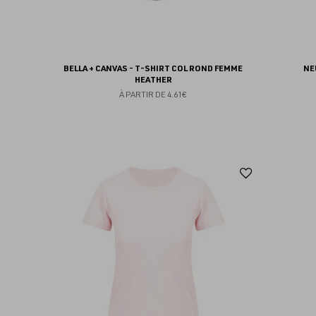
BELLA + CANVAS - T-SHIRT COL ROND FEMME
NE
HEATHER
À PARTIR DE
4.61€
Ajouter
aux
favoris