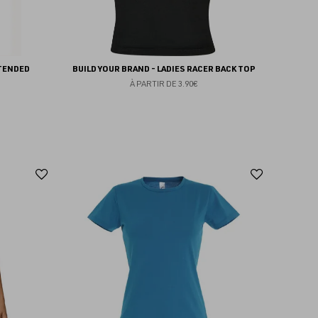
XTENDED
BUILD YOUR BRAND - LADIES RACER BACK TOP
À PARTIR DE
3.90€
Ajouter
Ajoute
aux
aux
favoris
favoris