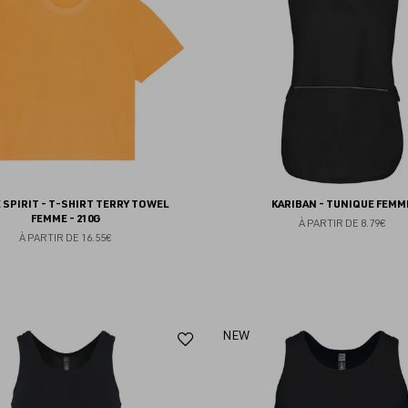
favoris
 SPIRIT - T-SHIRT TERRY TOWEL
KARIBAN - TUNIQUE FEMM
FEMME - 210G
À PARTIR DE
8.79€
À PARTIR DE
16.55€
Ajouter
NEW
aux
favoris