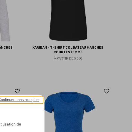
MANCHES
KARIBAN - T-SHIRT COL BATEAU MANCHES
COURTES FEMME
À PARTIR DE
5.05€
Ajouter
Ajoute
aux
aux
Continuer sans accepter
favoris
favoris
tilisation de