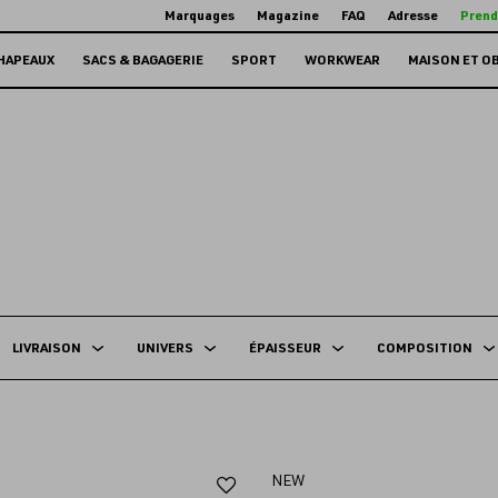
Marquages
Magazine
FAQ
Adresse
Prend
HAPEAUX
SACS & BAGAGERIE
SPORT
WORKWEAR
MAISON ET O
LIVRAISON
UNIVERS
ÉPAISSEUR
COMPOSITION
Ajouter
NEW