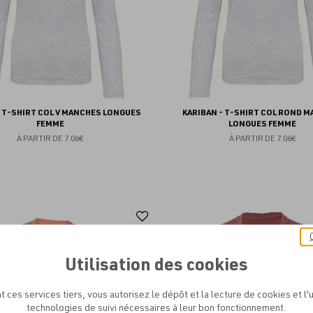
- T-SHIRT COL V MANCHES LONGUES
KARIBAN - T-SHIRT COL ROND 
FEMME
LONGUES FEMME
À PARTIR DE
7.06€
À PARTIR DE
7.06€
Ajouter
aux
favoris
Utilisation des cookies
t ces services tiers, vous autorisez le dépôt et la lecture de cookies et l'u
technologies de suivi nécessaires à leur bon fonctionnement.