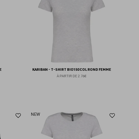
favoris
favoris
E
KARIBAN - T-SHIRT BIO150 COL ROND FEMME
À PARTIR DE
2.76€
Ajouter
Ajoute
NEW
aux
aux
favoris
favoris