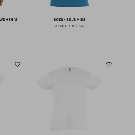
T WOMEN´S
SOL'S - SOL'S MISS
À PARTIR DE
2.66€
Ajouter
Ajoute
aux
aux
favoris
favoris