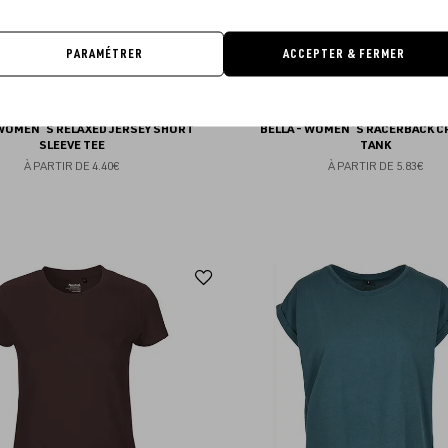
PARAMÉTRER
ACCEPTER & FERMER
 WOMEN´S RELAXED JERSEY SHORT
BELLA - WOMEN`S RACERBACK 
SLEEVE TEE
TANK
À PARTIR DE
4.40€
À PARTIR DE
5.83€
Ajouter
aux
favoris