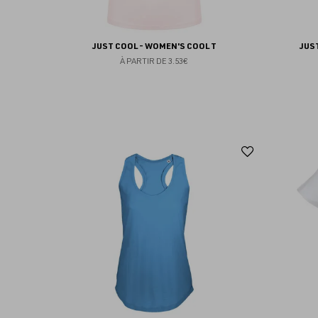
JUST COOL - WOMEN'S COOL T
JUS
À PARTIR DE
3.53€
Ajouter
aux
favoris