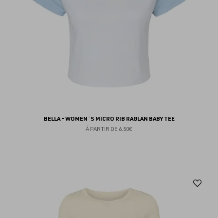
BELLA - WOMEN´S MICRO RIB RAGLAN BABY TEE
À PARTIR DE
6.50€
Aj
au
fav