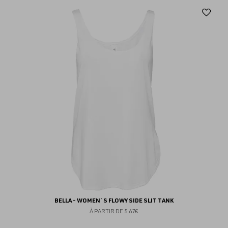
Aj
au
fav
BELLA - WOMEN`S FLOWY SIDE SLIT TANK
À PARTIR DE
5.67€