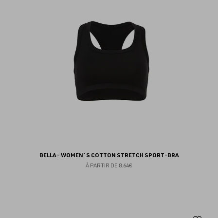
fav
BELLA - WOMEN`S COTTON STRETCH SPORT-BRA
À PARTIR DE
8.64€