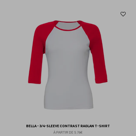
Aj
au
fav
BELLA - 3/4-SLEEVE CONTRAST RAGLAN T-SHIRT
À PARTIR DE
5.76€