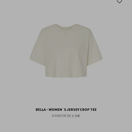
Aj
au
fav
BELLA - WOMEN´S JERSEY CROP TEE
À PARTIR DE
6.50€