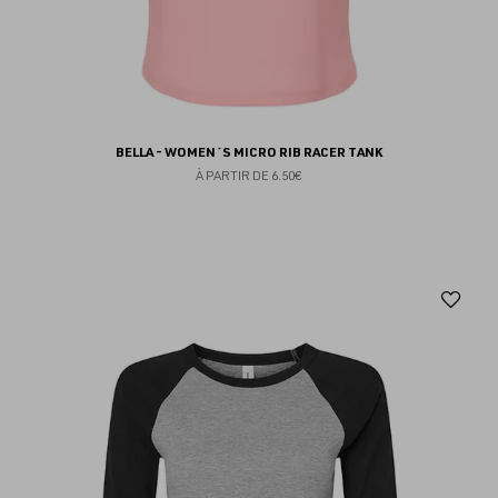
BELLA - WOMEN´S MICRO RIB RACER TANK
À PARTIR DE
6.50€
Aj
au
fav