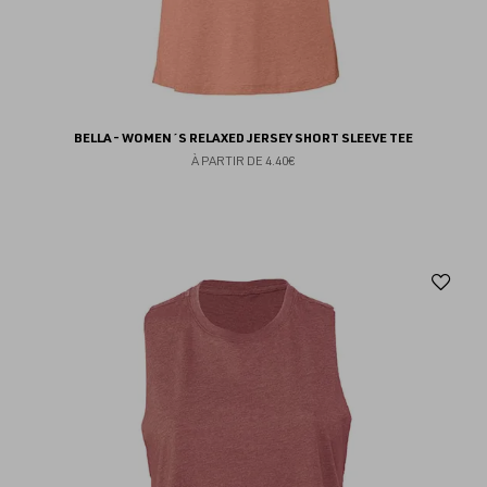
BELLA - WOMEN´S RELAXED JERSEY SHORT SLEEVE TEE
À PARTIR DE
4.40€
Aj
au
fav