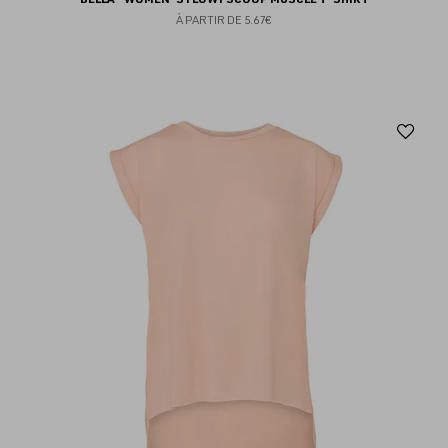
À PARTIR DE
5.67€
Aj
au
fav