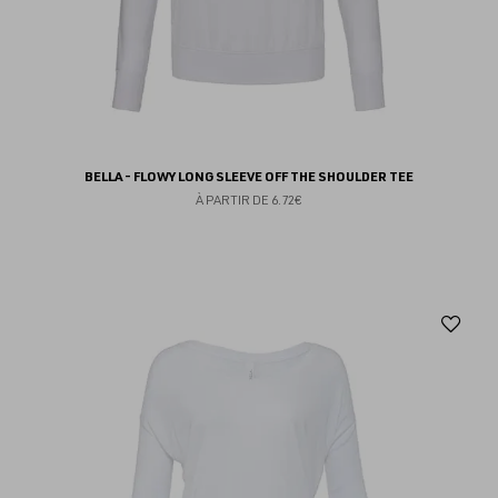
BELLA - FLOWY LONG SLEEVE OFF THE SHOULDER TEE
À PARTIR DE
6.72€
Aj
au
fav