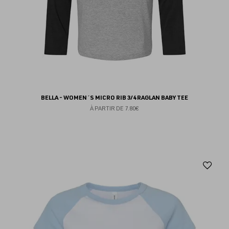
BELLA - WOMEN´S MICRO RIB 3/4 RAGLAN BABY TEE
À PARTIR DE
7.80€
Aj
au
fav