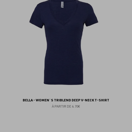
au
fav
BELLA - WOMEN`S TRIBLEND DEEP V-NECK T-SHIRT
À PARTIR DE
4.70€