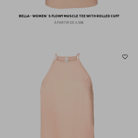
BELLA - WOMEN`S FLOWY MUSCLE TEE WITH ROLLED CUFF
À PARTIR DE
6.50€
Aj
au
fav