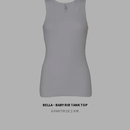
au
fav
BELLA - BABY RIB TANK TOP
À PARTIR DE
2.87€