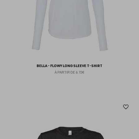
BELLA - FLOWY LONG SLEEVE T-SHIRT
À PARTIR DE
6.72€
Aj
au
fav