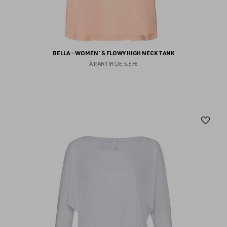
BELLA - WOMEN`S FLOWY HIGH NECK TANK
À PARTIR DE
5.67€
Aj
au
fav