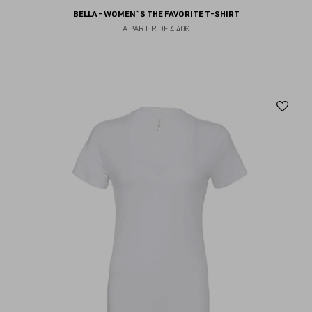
BELLA - WOMEN`S THE FAVORITE T-SHIRT
À PARTIR DE
4.40€
Aj
au
fav