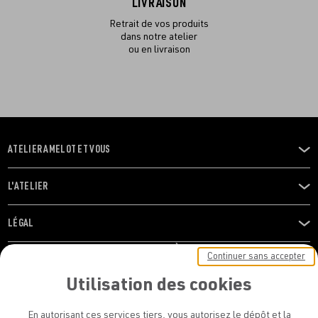
LIVRAISON
Retrait de vos produits
dans notre atelier
ou en livraison
ATELIER AMELOT ET VOUS
OUVRIR
LE
MENU
L'ATELIER
OUVRIR
LE
MENU
LÉGAL
OUVRIR
LE
RESTONS EN CONTACT ! ABONNEZ-VOUS À NOTRE
Continuer sans accepter
MENU
NEWSLETTER
Utilisation des cookies
E-mail
En autorisant ces services tiers, vous autorisez le dépôt et la