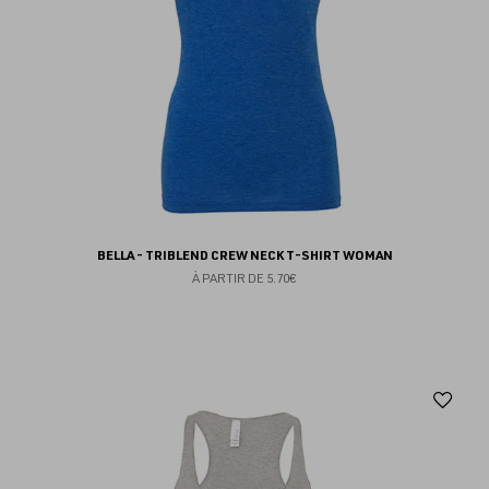
BELLA - TRIBLEND CREW NECK T-SHIRT WOMAN
À PARTIR DE
5.70€
Aj
au
fav