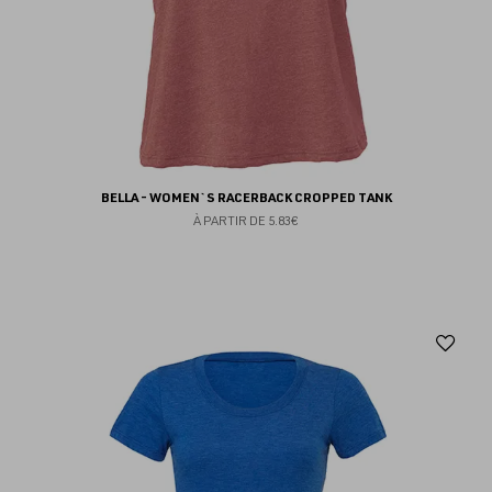
BELLA - WOMEN`S RACERBACK CROPPED TANK
À PARTIR DE
5.83€
Aj
au
fav