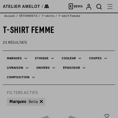
Accèder
€
DEVIS
directement
au
Accueil
VÊTEMENTS
T-shirts
T-shirt Femme
contenu
T-SHIRT FEMME
25
RÉSULTATS
MARQUES
ETHIQUE
COULEUR
COUPES
LIVRAISON
UNIVERS
ÉPAISSEUR
COMPOSITION
FILTERS ACTIFS
Marques
: Bella
Aj