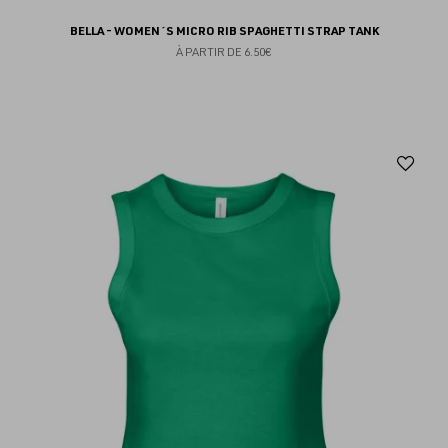
BELLA - WOMEN´S MICRO RIB SPAGHETTI STRAP TANK
À PARTIR DE
6.50€
Aj
au
fav