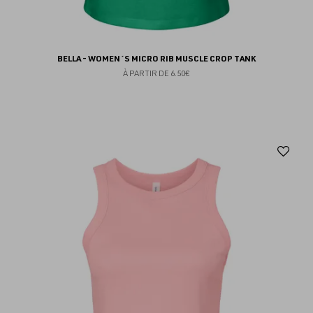
BELLA - WOMEN´S MICRO RIB MUSCLE CROP TANK
À PARTIR DE
6.50€
Aj
au
fav