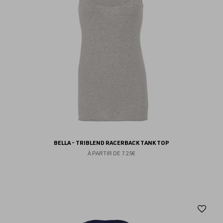
BELLA - TRIBLEND RACERBACK TANK TOP
À PARTIR DE
7.25€
Aj