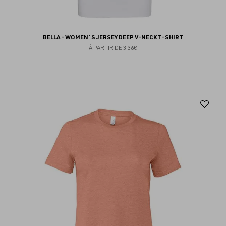
BELLA - WOMEN`S JERSEY DEEP V-NECK T-SHIRT
À PARTIR DE
3.36€
Aj
au
fav