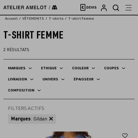
Accèder
€
DEVIS
directement
au
Accueil
VÊTEMENTS
T-shirts
T-shirt Femme
contenu
T-SHIRT FEMME
2
RÉSULTATS
MARQUES
ETHIQUE
COULEUR
COUPES
LIVRAISON
UNIVERS
ÉPAISSEUR
COMPOSITION
FILTERS ACTIFS
Marques
: Gildan
Aj