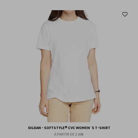
Aj
au
fav
GILDAN - SOFTSTYLE® CVC WOMEN´S T-SHIRT
À PARTIR DE
2.60€