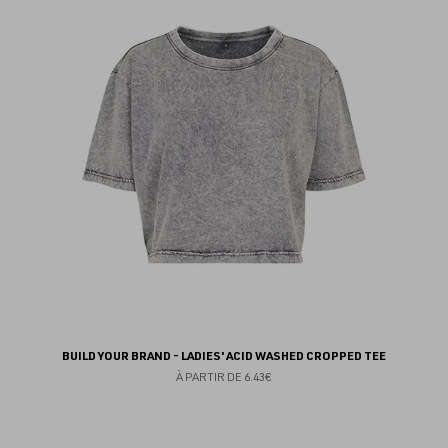
au
fav
BUILD YOUR BRAND - LADIES' ACID WASHED CROPPED TEE
À PARTIR DE
6.43€