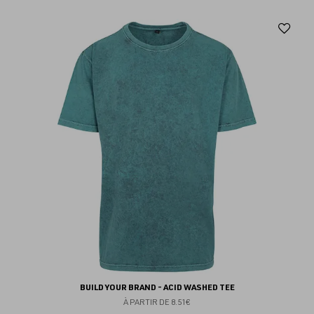
Aj
au
fav
BUILD YOUR BRAND - ACID WASHED TEE
À PARTIR DE
8.51€