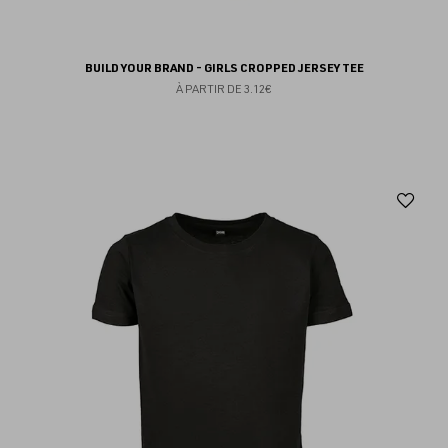
BUILD YOUR BRAND - GIRLS CROPPED JERSEY TEE
À PARTIR DE
3.12€
Aj
au
fav