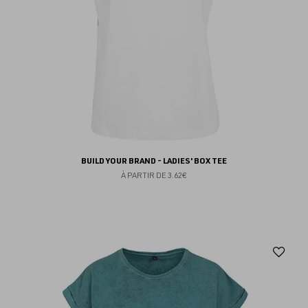
BUILD YOUR BRAND - LADIES' BOX TEE
À PARTIR DE
3.62€
Aj
au
fav