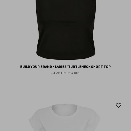
BUILD YOUR BRAND - LADIES' TURTLENECK SHORT TOP
À PARTIR DE
4.84€
Aj
au
fav