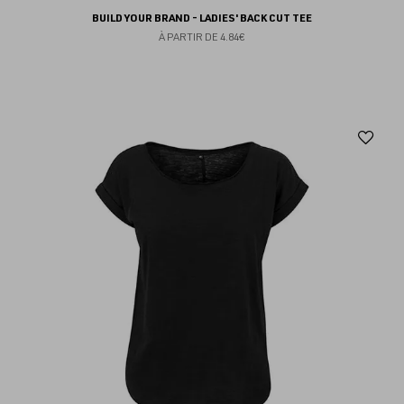
BUILD YOUR BRAND - LADIES' BACK CUT TEE
À PARTIR DE
4.84€
Aj
au
fav