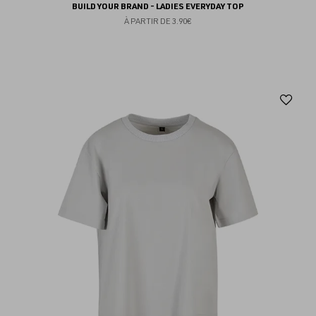
BUILD YOUR BRAND - LADIES EVERYDAY TOP
À PARTIR DE
3.90€
Aj
au
fav