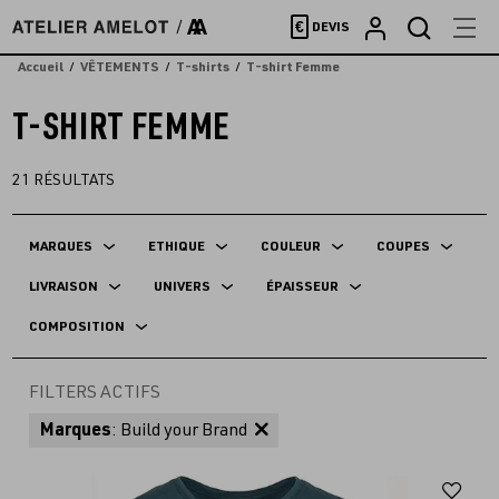
Accèder
€
DEVIS
directement
au
Accueil
VÊTEMENTS
T-shirts
T-shirt Femme
contenu
T-SHIRT FEMME
21
RÉSULTATS
MARQUES
ETHIQUE
COULEUR
COUPES
LIVRAISON
UNIVERS
ÉPAISSEUR
COMPOSITION
FILTERS ACTIFS
Marques
: Build your Brand
Aj