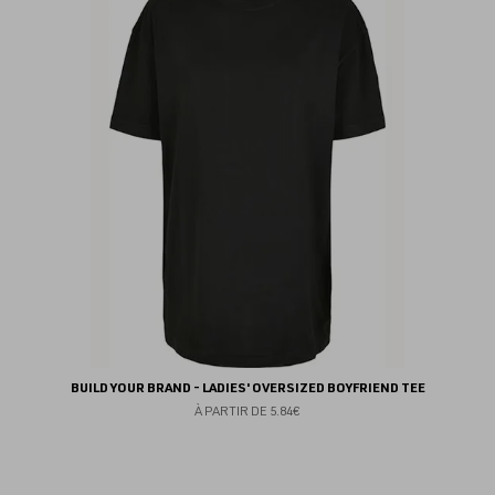
au
fav
BUILD YOUR BRAND - LADIES' OVERSIZED BOYFRIEND TEE
À PARTIR DE
5.84€