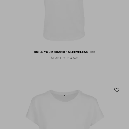
BUILD YOUR BRAND - SLEEVELESS TEE
À PARTIR DE
4.59€
Aj
au
fav