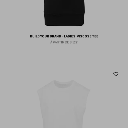
BUILD YOUR BRAND - LADIES' VISCOSE TEE
À PARTIR DE
8.52€
Aj
au
fav