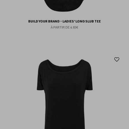
BUILD YOUR BRAND - LADIES' LONG SLUB TEE
À PARTIR DE
4.83€
Aj
au
fav