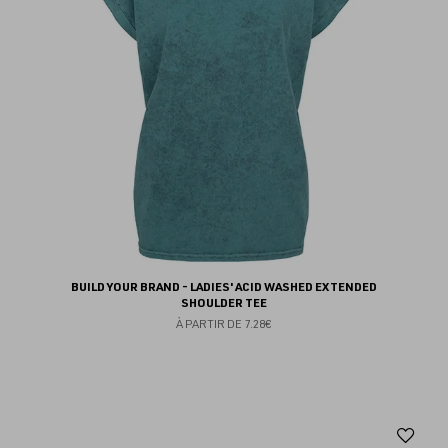
BUILD YOUR BRAND - LADIES' ACID WASHED EXTENDED
SHOULDER TEE
À PARTIR DE
7.28€
Aj