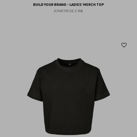
BUILD YOUR BRAND - LADIES' MERCH TOP
À PARTIR DE
2.90€
Aj
au
fav