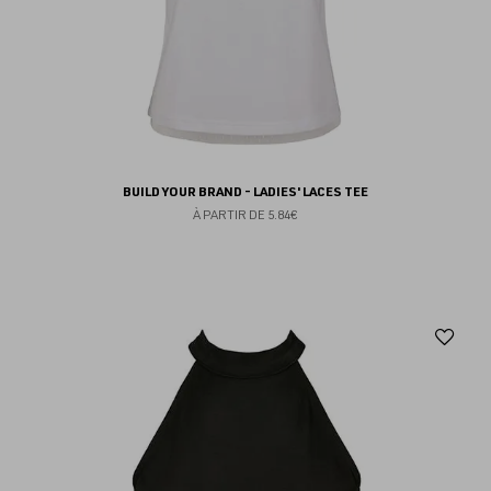
BUILD YOUR BRAND - LADIES' LACES TEE
À PARTIR DE
5.84€
Aj
au
fav