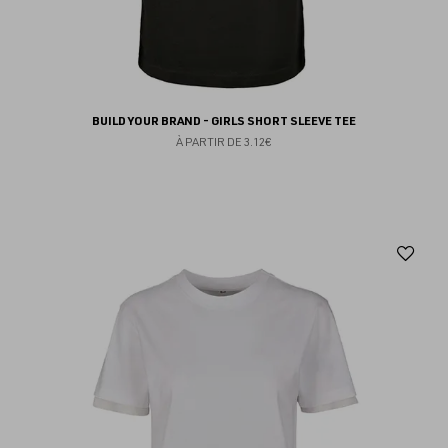
BUILD YOUR BRAND - GIRLS SHORT SLEEVE TEE
À PARTIR DE
3.12€
Aj
au
fav