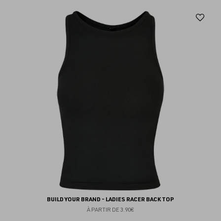
Aj
au
fav
BUILD YOUR BRAND - LADIES RACER BACK TOP
À PARTIR DE
3.90€