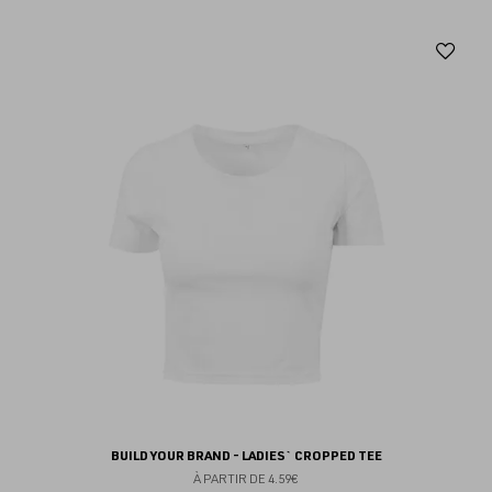
Aj
au
fav
BUILD YOUR BRAND - LADIES` CROPPED TEE
À PARTIR DE
4.59€