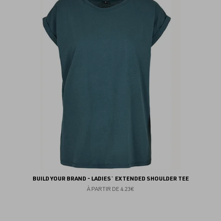
au
fav
BUILD YOUR BRAND - LADIES` EXTENDED SHOULDER TEE
À PARTIR DE
4.23€