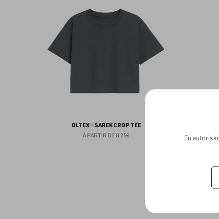
aux
favoris
OLTEX - SAREK CROP TEE
À PARTIR DE
8.25€
En autorisan