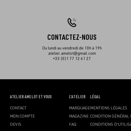
CONTACTEZ-NOUS
Du lundi au vendredi de 10h à 19h
atelier.amelot@gmail.com
+33 (0)1 77 12 61 27
OUVRIR
ATELIER AMELOT ET VOUS
OUVRIR
L'ATELIER
OUVRIR
LÉGAL
LE
LE
LE
CONTACT
MARQUAGE
MENTIONS LÉGALES
MENU
MENU
MENU
MON COMPTE
MAGAZINE
CONDITION GÉNÉRAL 
DEVIS
FAQ
CONDITIONS D'UTILIS