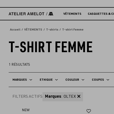
Accèder
directement
au
VÊTEMENTS
CASQUETTES & C
contenu
Accueil
VÊTEMENTS
T-shirts
T-shirt Femme
T-SHIRT FEMME
1
RÉSULTATS
MARQUES
ETHIQUE
COULEUR
COUPES
FILTERS ACTIFS
Marques
: OLTEX
Ajouter
NEW