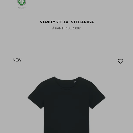
STANLEY STELLA - STELLA NOVA
À PARTIR DE
6.00€
Aj
NEW
au
fav