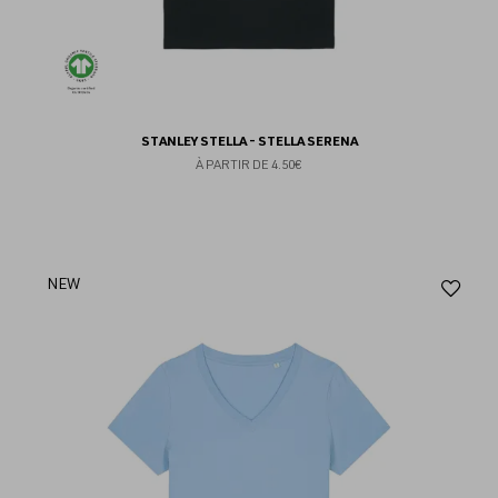
STANLEY STELLA - STELLA SERENA
À PARTIR DE
4.50€
Aj
NEW
au
fav