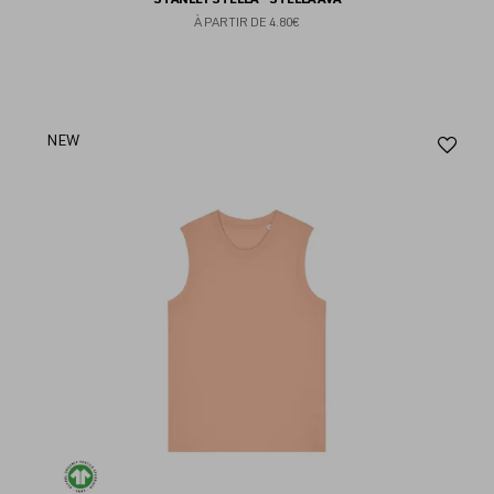
À PARTIR DE
4.80€
Aj
NEW
au
fav