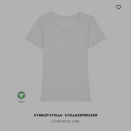
Aj
au
fav
STANLEY STELLA - STELLA EXPRESSER
À PARTIR DE
4.95€