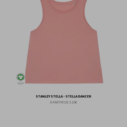
au
fav
STANLEY STELLA - STELLA DANCER
À PARTIR DE
5.20€