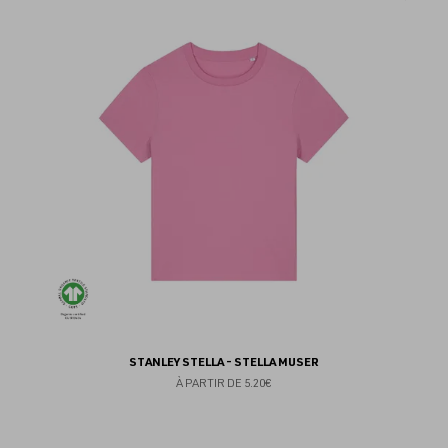
au
fav
STANLEY STELLA - STELLA MUSER
À PARTIR DE
5.20€