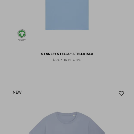
STANLEY STELLA - STELLA ISLA
À PARTIR DE
4.84€
Aj
NEW
au
fav