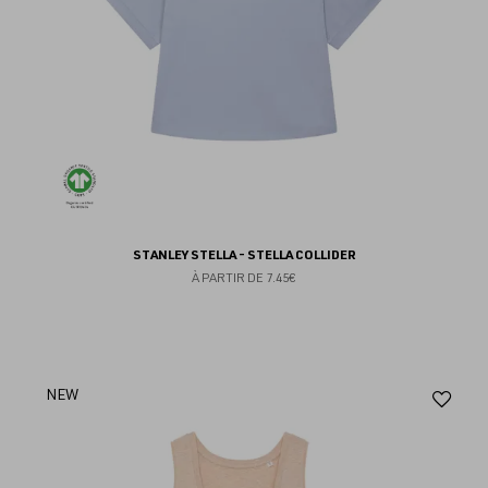
STANLEY STELLA - STELLA COLLIDER
À PARTIR DE
7.45€
Aj
NEW
au
fav