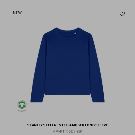
Aj
NEW
au
fav
STANLEY STELLA - STELLA MUSER LONG SLEEVE
À PARTIR DE
7.45€