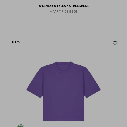
STANLEY STELLA - STELLA ELLA
À PARTIR DE
5.30€
Aj
NEW
au
fav