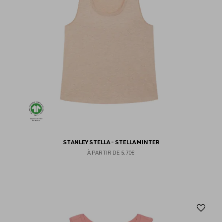
STANLEY STELLA - STELLA MINTER
À PARTIR DE
5.70€
Aj