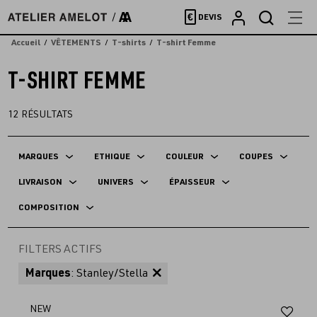
Accèder
€
DEVIS
directement
au
Accueil
VÊTEMENTS
T-shirts
T-shirt Femme
contenu
T-SHIRT FEMME
12
RÉSULTATS
MARQUES
ETHIQUE
COULEUR
COUPES
LIVRAISON
UNIVERS
ÉPAISSEUR
COMPOSITION
FILTERS ACTIFS
Marques
: Stanley/Stella
Aj
NEW