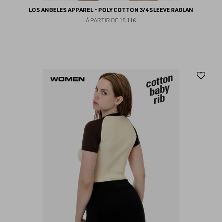
LOS ANGELES APPAREL - POLY COTTON 3/4 SLEEVE RAGLAN
À PARTIR DE
15.11€
Aj
au
fav