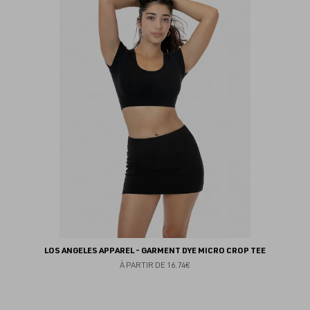
au
fav
LOS ANGELES APPAREL - GARMENT DYE MICRO CROP TEE
À PARTIR DE
16.74€