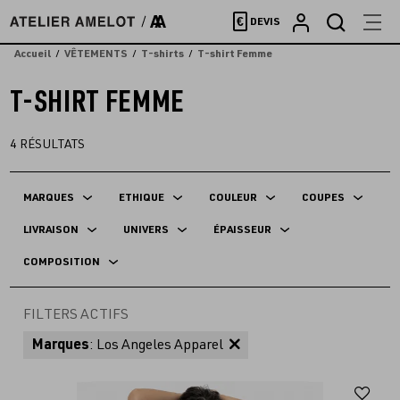
Accèder
€
DEVIS
directement
au
Accueil
VÊTEMENTS
T-shirts
T-shirt Femme
contenu
T-SHIRT FEMME
4
RÉSULTATS
MARQUES
ETHIQUE
COULEUR
COUPES
LIVRAISON
UNIVERS
ÉPAISSEUR
COMPOSITION
FILTERS ACTIFS
Marques
: Los Angeles Apparel
Aj