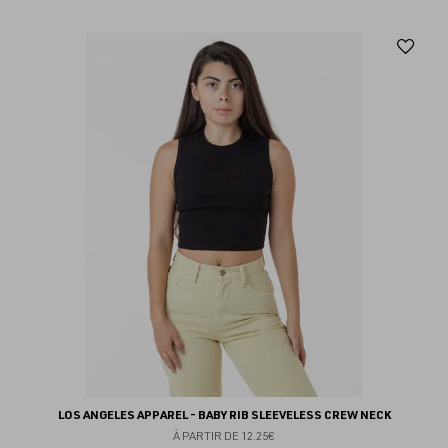
Aj
au
fav
LOS ANGELES APPAREL - BABY RIB SLEEVELESS CREW NECK
À PARTIR DE
12.25€