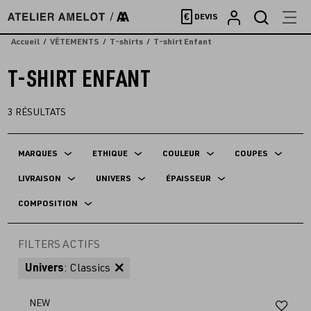
Accèder
€
DEVIS
directement
au
Accueil
VÊTEMENTS
T-shirts
T-shirt Enfant
contenu
T-SHIRT ENFANT
3
RÉSULTATS
MARQUES
ETHIQUE
COULEUR
COUPES
LIVRAISON
UNIVERS
ÉPAISSEUR
COMPOSITION
FILTERS ACTIFS
Univers
: Classics
Aj
NEW