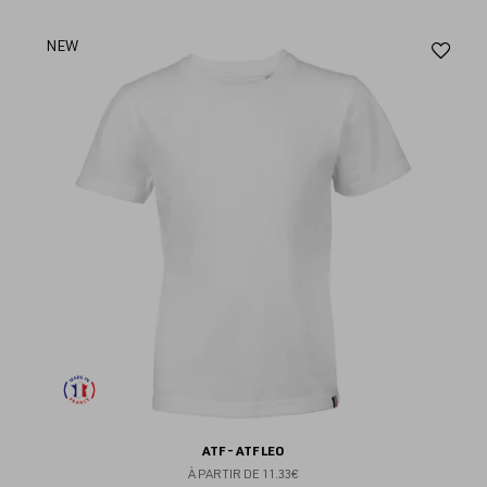
Aj
NEW
au
fav
ATF - ATF LEO
À PARTIR DE
11.33€