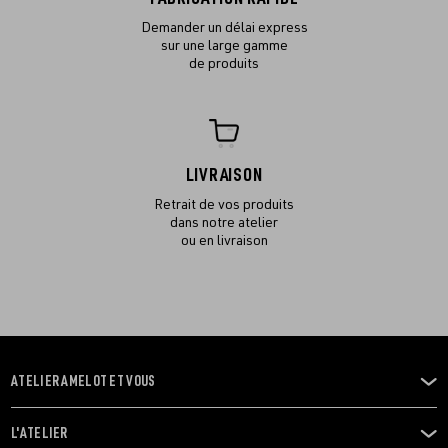
Demander un délai express
sur une large gamme
de produits
LIVRAISON
Retrait de vos produits
dans notre atelier
ou en livraison
ATELIER AMELOT ET VOUS
OUVRIR
LE
MENU
L'ATELIER
OUVRIR