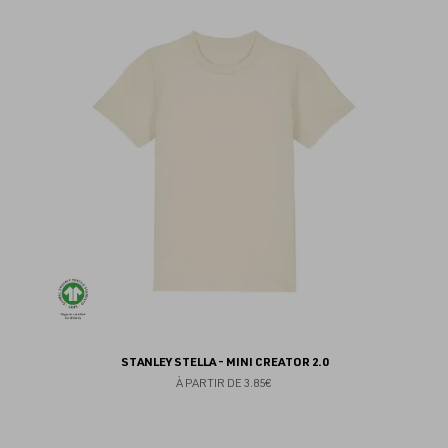
au
fav
STANLEY STELLA - MINI CREATOR 2.0
À PARTIR DE
3.85€