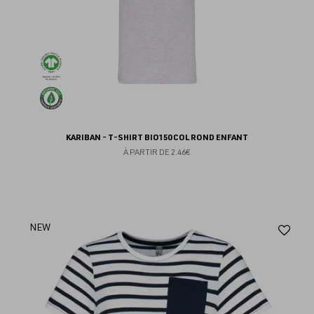
KARIBAN - T-SHIRT BIO150 COL ROND ENFANT
À PARTIR DE
2.46€
Aj
NEW
au
fav