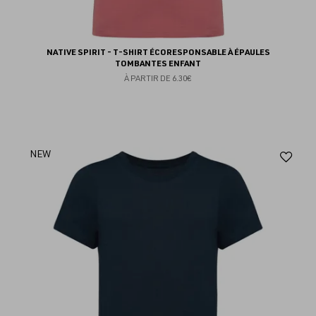
NATIVE SPIRIT - T-SHIRT ÉCORESPONSABLE À ÉPAULES
TOMBANTES ENFANT
À PARTIR DE
6.30€
Aj
NEW
au
fav