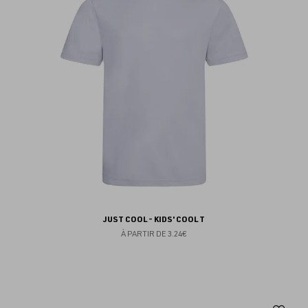
fav
JUST COOL - KIDS' COOL T
À PARTIR DE
3.24€