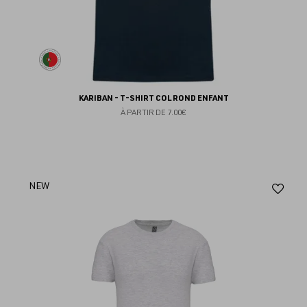
KARIBAN - T-SHIRT COL ROND ENFANT
À PARTIR DE
7.00€
Aj
NEW
au
fav