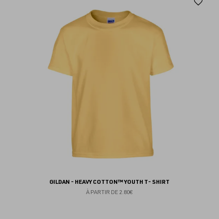
Aj
au
fav
GILDAN - HEAVY COTTON™ YOUTH T- SHIRT
À PARTIR DE
2.80€