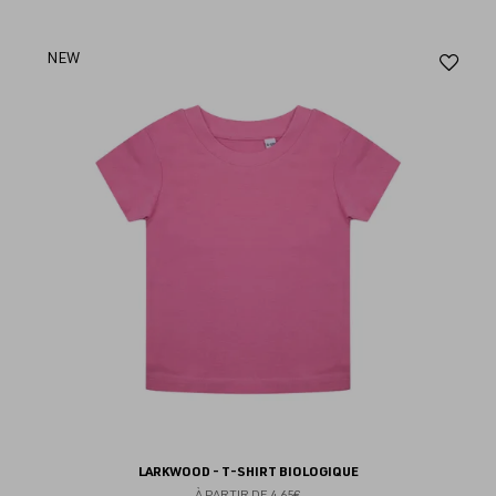
Aj
NEW
au
fav
LARKWOOD - T-SHIRT BIOLOGIQUE
À PARTIR DE
4.65€