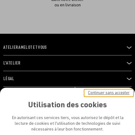
ou en livraison
ATELIER AMELOT ET VOUS
OUVRIR
LE
MENU
L'ATELIER
OUVRIR
LE
MENU
LÉGAL
OUVRIR
LE
RESTONS EN CONTACT ! ABONNEZ-VOUS À NOTRE
Continuer sans accepter
MENU
NEWSLETTER
Utilisation des cookies
E-mail
En autorisant ces services tiers, vous autorisez le dépôt et la
E
lecture de cookies et l'utilisation de technologies de suivi
nécessaires à leur bon fonctionnement.