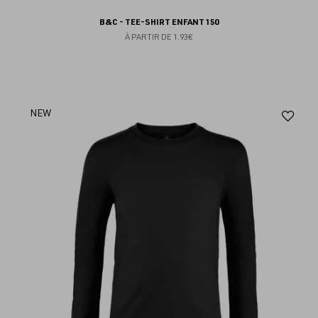
B&C - TEE-SHIRT ENFANT 150
À PARTIR DE
1.93€
Aj
NEW
au
fav