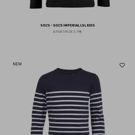
SOL'S - SOL'S IMPERIAL LSL KIDS
À PARTIR DE
3.79€
Aj
NEW
au
fav