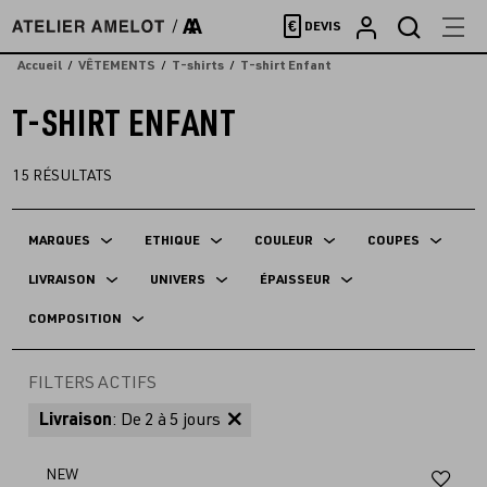
Accèder
€
DEVIS
directement
au
Accueil
VÊTEMENTS
T-shirts
T-shirt Enfant
contenu
T-SHIRT ENFANT
15
RÉSULTATS
MARQUES
ETHIQUE
COULEUR
COUPES
LIVRAISON
UNIVERS
ÉPAISSEUR
COMPOSITION
FILTERS ACTIFS
Livraison
: De 2 à 5 jours
Aj
NEW