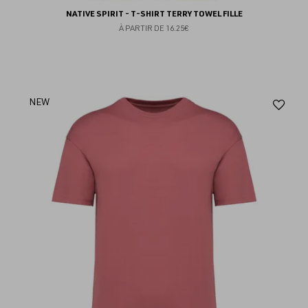
NATIVE SPIRIT - T-SHIRT TERRY TOWEL FILLE
À PARTIR DE
16.25€
Aj
NEW
au
fav