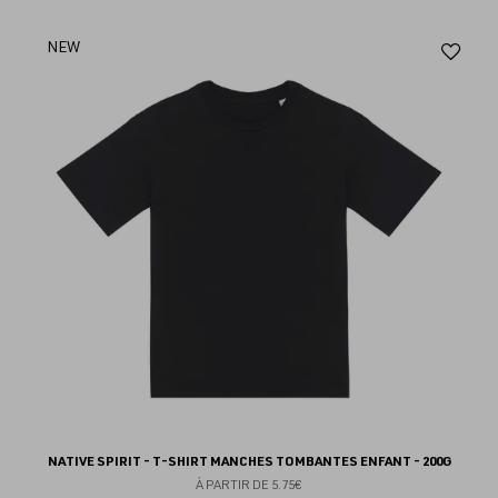
Aj
NEW
au
fav
NATIVE SPIRIT - T-SHIRT MANCHES TOMBANTES ENFANT - 200G
À PARTIR DE
5.75€